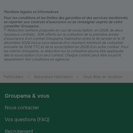
Mentions légales et informatives
Pour les conditions et les limites des garanties et des services mentionnés,
se reporter aux contrats d’assurance ou se renseigner auprès de votre
conseiller Groupama.
(
1
)
Réduction tarifaire proposée en cas de souscription, en 2026, de deux
nouveaux contrats : 50€ offerts sur la cotisation de la première année
d’assurance d'un contrat Groupama Habitation entre le 1er janvier et le 31
décembre 2026 inclus sous réserve d'un montant minimum de cotisation
annuelle de 100€ TTC et de la souscription en 2026 d’un autre contrat. Pour
les clients Groupama, la réduction sur la cotisation pourra être appliquée
dès la souscription d'un seul contrat. Chaque contrat peut être souscrit
séparément. Voir conditions en agences.
Particuliers
Assurance Habitation
Vous êtes en location
Groupama & vous
Nous contacter
Vos questions (FAQ)
Recrutement