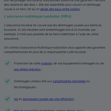
Afin de protéger vos voisins, vous pouvez souscrire une garantie « recours
des voisins et des tiers ». Elle est essentielle pour couvrir un dommage
causé à un tiers, tel qu’un
dégât des eaux entre voisins
.
L’assurance multirisque habitation (MRH)
L’assurance locative ne couvre pas les dommages causés aux biens du
locataire. Si vos meubles sont endommagés lors d’un incendie, par
exemple, il n’est pas possible de se faire indemniser à l’aide de cette
assurance.
Un contrat d’assurance multirisque habitation vous apporte des garanties
complémentaires en plus de la responsabilité civile locative :
Protection de votre
mobilier
, de vos équipements ménagers ou de
vos objets précieux
;
Dommages consécutifs aux
catastrophes naturelles
ou
technologiques ;
Vol
et
dommages causés par une effraction
;