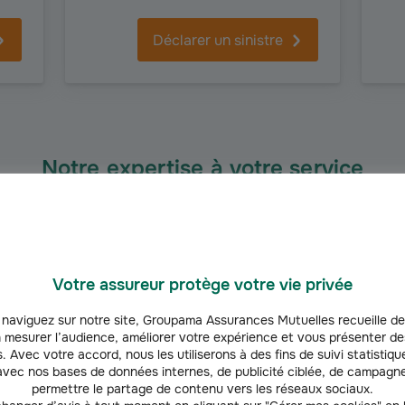
Déclarer un sinistre
Notre expertise à votre service
RETRAITE
Podcasts Patrimoine
Fi
Votre assureur protège votre vie privée
Depuis 5 ans, nos podcasts "L’Instant
Le 
ise
Patrimoine" vous accompagnent en
d’o
naviguez sur notre site, Groupama Assurances Mutuelles recueille de
t la
répondant à vos questions sur
ada
 mesurer l’audience, améliorer votre expérience et vous présenter de
e
l’épargne, l’investissement, la retraite
voi
. Avec votre accord, nous les utiliserons à des fins de suivi statistique
vec nos bases de données internes, de publicité ciblée, de campagne
et la gestion de patrimoine.
étu
permettre le partage de contenu vers les réseaux sociaux.