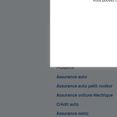
Vous pouvez c
Simuler mes
remboursements
Notre séle
Mobilité
Assurance auto
Assurance auto petit rouleur
Assurance voiture électrique
Crédit auto
Assurance moto