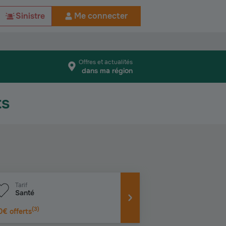
Sinistre
Me connecter
Offres et actualités
dans ma région
ts
Tarif
Santé
(
3
)
0€ offerts