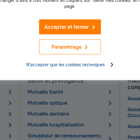
hanger d’avis à tout moment en cliquant sur "Gérer mes cookies" en
page.
Ecouter le podcast
Accepter et fermer
Paramétrage
ction d'offres d'assurance et de servic
N'accepter que les cookies techniques
Santé et prévoyance
Habi
comp
Mutuelle Santé
Assu
Mutuelle optique
Assu
Mutuelle dentaire
Occu
Mutuelle hospitalisation
Assur
Simulateur de remboursements
Prote