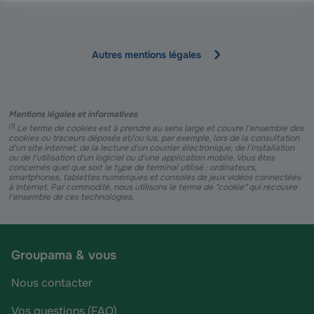
Autres mentions légales
Mentions légales et informatives
(
1
)
Le terme de cookies est à prendre au sens large et couvre l'ensemble des
cookies ou traceurs déposés et/ou lus, par exemple, lors de la consultation
d'un site internet, de la lecture d'un courrier électronique, de l'installation
ou de l'utilisation d'un logiciel ou d'une application mobile. Vous êtes
concernés quel que soit le type de terminal utilisé : ordinateurs,
smartphones, tablettes numériques et consoles de jeux vidéos connectées
à Internet. Par commodité, nous utilisons le terme de "cookie" qui recouvre
l'ensemble de ces technologies.
Groupama & vous
Nous contacter
Vos questions (FAQ)