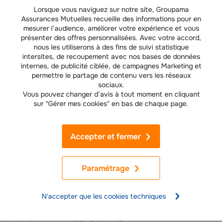
ne pas fonctionner correctement.
Lorsque vous naviguez sur notre site, Groupama
Assurances Mutuelles recueille des informations pour en
Cookies pour une publicité ciblée
mesurer l’audience, améliorer votre expérience et vous
présenter des offres personnalisées. Avec votre accord,
Ces cookies peuvent être activés sur notre site web par nos
nous les utiliserons à des fins de suivi statistique
partenaires publicitaires. Ils peuvent être utilisés par ces entreprises
intersites, de recoupement avec nos bases de données
pour établir des profils sur vos intérêts, et afin de vous proposer des
internes, de publicité ciblée, de campagnes Marketing et
publicités ciblées sur d’autres sites. Ils fonctionnement uniquement en
permettre le partage de contenu vers les réseaux
identifiant votre navigateur et votre appareil. Si vous n'acceptez pas
sociaux.
cette catégorie de cookies, des publicités moins ciblées sur vos
Vous pouvez changer d’avis à tout moment en cliquant
intérêts vous seront proposées lors de votre navigation sur d'autres
sur "Gérer mes cookies" en bas de chaque page.
sites web.
Google peut être destinataire de certaines de vos données si vous
Accepter et fermer
avez consenti aux cookies de publicités ciblées. Par exemple, vous
pouvez recevoir des publicités et des offres personnalisées de la part
de Groupama dans les pages de résultats Google ou sur le réseau de
sites partenaires de Google (Maps, Youtube, Waze, ou encore le
Paramétrage
réseau display de Google). Vous pouvez, à tout moment, via notre
plateforme de gestion des consentements revenir sur vos choix et
retirer votre accord concernant les cookies de publicités ciblées.
N'accepter que les cookies techniques
Pour obtenir des renseignements sur les modalités de traitement de
vos données par Google et sur vos droits, consultez les conditions ici :
https://business.safety.google/privacy/