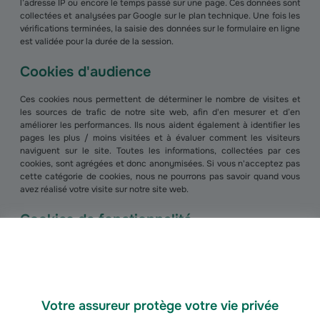
l’adresse IP ou encore le temps passé sur une page. Ces données sont
collectées et analysées par Google sur le plan technique. Une fois les
vérifications terminées, la saisie des données sur le formulaire en ligne
est validée pour la durée de la session.
Cookies d'audience
Ces cookies nous permettent de déterminer le nombre de visites et
les sources de trafic de notre site web, afin d'en mesurer et d’en
améliorer les performances. Ils nous aident également à identifier les
pages les plus / moins visitées et à évaluer comment les visiteurs
naviguent sur le site. Toutes les informations, collectées par ces
cookies, sont agrégées et donc anonymisées. Si vous n'acceptez pas
cette catégorie de cookies, nous ne pourrons pas savoir quand vous
avez réalisé votre visite sur notre site web.
Cookies de fonctionnalité
Ces cookies permettent d'améliorer les fonctionnalités et la
personnalisation de notre site, telles que par exemple l’utilisation de
vidéos et de services de messagerie instantanée. Ils peuvent être
activés par nous, ou par des tiers dont les services sont utilisés sur les
pages de notre site web. Si vous n'acceptez pas cette catégorie de
Votre assureur protège votre vie privée
cookies, certaines ou toutes ces fonctionnalités seront susceptibles