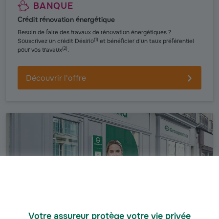
BANQUE
Crédit rénovation énergétique
Besoin de faire des travaux de rénovation énergétiques ?
(
1
)
Souscrivez un crédit Désirio
et bénéficier d'un taux préférentiel
(
2
)
pour vos travaux
.
Découvrir l'offre
Votre assureur protège votre vie privée