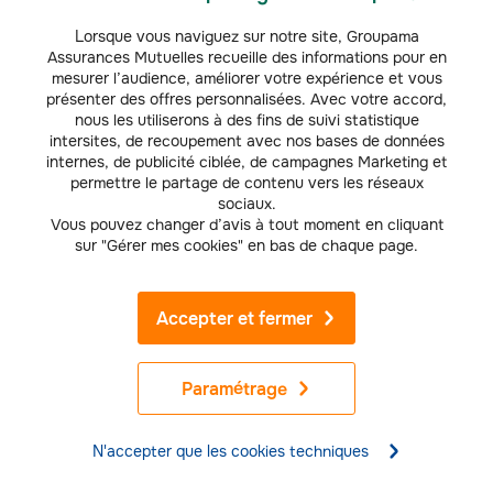
Lorsque vous naviguez sur notre site, Groupama
Assurances Mutuelles recueille des informations pour en
BANQUE
mesurer l’audience, améliorer votre expérience et vous
présenter des offres personnalisées. Avec votre accord,
Crédit moto-scooter
nous les utiliserons à des fins de suivi statistique
Vous avez trouvé le 2-3 roues de vos rêves ? Avec le prêt personnel
intersites, de recoupement avec nos bases de données
(
1
)
Désirio
, vous pouvez le financer à crédit à partir de 3 000 € et
internes, de publicité ciblée, de campagnes Marketing et
adapter votre mensualité à votre situation en choisissant la bonne
permettre le partage de contenu vers les réseaux
durée.
sociaux.
Vous pouvez changer d’avis à tout moment en cliquant
sur "Gérer mes cookies" en bas de chaque page.
Découvrir l'offre
Accepter et fermer
Empruntez sereinement avec l'assurance de
votre prêt personnel
Paramétrage
N'accepter que les cookies techniques