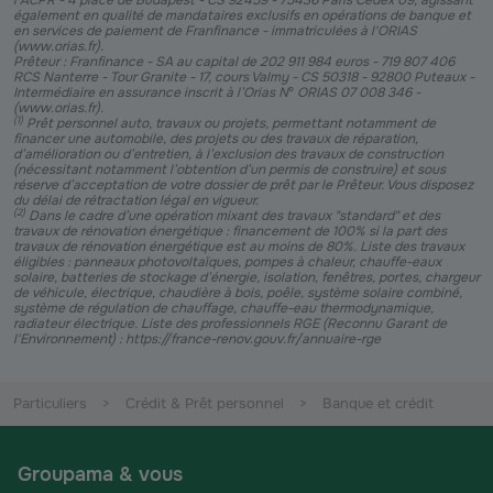
l’ACPR - 4 place de Budapest - CS 92459 - 75436 Paris Cedex 09, agissant
également en qualité de mandataires exclusifs en opérations de banque et
en services de paiement de Franfinance - immatriculées à l'ORIAS
(www.orias.fr).
Prêteur : Franfinance - SA au capital de 202 911 984 euros - 719 807 406
RCS Nanterre - Tour Granite - 17, cours Valmy - CS 50318 - 92800 Puteaux -
Intermédiaire en assurance inscrit à l’Orias N° ORIAS 07 008 346 -
(www.orias.fr).
(
1
)
Prêt personnel auto, travaux ou projets, permettant notamment de
financer une automobile, des projets ou des travaux de réparation,
d’amélioration ou d’entretien, à l’exclusion des travaux de construction
(nécessitant notamment l’obtention d’un permis de construire) et sous
réserve d’acceptation de votre dossier de prêt par le Prêteur. Vous disposez
du délai de rétractation légal en vigueur.
(
2
)
Dans le cadre d’une opération mixant des travaux "standard" et des
travaux de rénovation énergétique : financement de 100% si la part des
travaux de rénovation énergétique est au moins de 80%. Liste des travaux
éligibles : panneaux photovoltaïques, pompes à chaleur, chauffe-eaux
solaire, batteries de stockage d’énergie, isolation, fenêtres, portes, chargeur
de véhicule, électrique, chaudière à bois, poêle, système solaire combiné,
système de régulation de chauffage, chauffe-eau thermodynamique,
radiateur électrique. Liste des professionnels RGE (Reconnu Garant de
l'Environnement) : https://france-renov.gouv.fr/annuaire-rge
Particuliers
Crédit & Prêt personnel
Banque et crédit
Groupama & vous