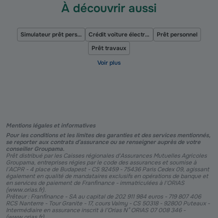
À découvrir aussi
Simulateur prêt personnel
Crédit voiture électrique
Prêt personnel
Prêt travaux
Mentions légales et informatives
Pour les conditions et les limites des garanties et des services mentionnés,
se reporter aux contrats d’assurance ou se renseigner auprès de votre
conseiller Groupama.
Prêt distribué par les Caisses régionales d'Assurances Mutuelles Agricoles
Groupama, entreprises régies par le code des assurances et soumise à
l’ACPR - 4 place de Budapest - CS 92459 - 75436 Paris Cedex 09, agissant
également en qualité de mandataires exclusifs en opérations de banque et
en services de paiement de Franfinance - immatriculées à l'ORIAS
(www.orias.fr).
Prêteur : Franfinance - SA au capital de 202 911 984 euros - 719 807 406
RCS Nanterre - Tour Granite - 17, cours Valmy - CS 50318 - 92800 Puteaux -
Intermédiaire en assurance inscrit à l’Orias N° ORIAS 07 008 346 -
(www.orias.fr).