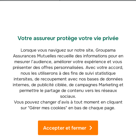
Justificatif de revenus
: salarié : dernier bulletin de salaire, retraité :
dernier avis d’imposition, indépendant : 2 derniers avis d’imposition.
Relevé d’identité bancaire
(RIB).
Votre assureur protège votre vie privée
Lorsque vous naviguez sur notre site, Groupama
Assurances Mutuelles recueille des informations pour en
mesurer l’audience, améliorer votre expérience et vous
À savoir
présenter des offres personnalisées. Avec votre accord,
Pour bénéficier du taux préférentiel du crédit
nous les utiliserons à des fins de suivi statistique
rénovation énergétique, il faudra justifier que les
intersites, de recoupement avec nos bases de données
travaux sont bien des travaux énergétiques et qu’ils
internes, de publicité ciblée, de campagnes Marketing et
sont réalisés par un professionnel labellisé RGE
permettre le partage de contenu vers les réseaux
(Reconnu Garant de l'Environnement) avec un
sociaux.
Vous pouvez changer d’avis à tout moment en cliquant
document de moins de 3 mois.
sur "Gérer mes cookies" en bas de chaque page.
Accepter et fermer
Les conditions de remboursement