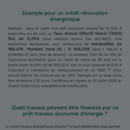
Exemple pour un crédit rénovation
énergétique
(
1
)
Exemple : dans le cadre d’un prêt personnel Désirio
de 10 000 €
Taux Annuel Effectif Global (TAEG)
empruntés sur 60 mois au
fixe de 5,29%
(taux débiteur annuel fixe de5,166%), hors
mensualités de
assurances facultatives, vous remboursez 60
189,47€. Montant total dû : 11 368,20€
(dont 1 368,20 €
d'intérêts et sans frais de dossier). Le montant total dû au titre de
l'assurance facultative (pour un client de moins de 65 ans) sur la
durée totale du prêt est de 504,00 €, soit un coût mensuel de 8,40 €
(
6
)
s'ajoutant à l'échéance de remboursement et un TAEA
(Taux
Annuel Effectif de l'Assurance) de 1,91%. Exemple sur la base d’une
1ère échéance à 30 jours. Conditions en vigueur du 20 juillet 2026 au
31 août 2026 inclus, susceptibles de modification.
Quels travaux peuvent être financés par ce
prêt travaux économie d’énergie ?
(
1
)
Le crédit travaux énergétiques Désirio
à taux préférentiel vous permet