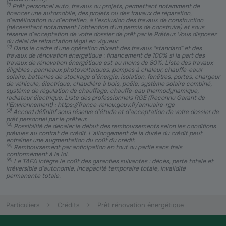
(
1
)
Prêt personnel auto, travaux ou projets, permettant notamment de
financer une automobile, des projets ou des travaux de réparation,
d’amélioration ou d’entretien, à l’exclusion des travaux de construction
(nécessitant notamment l’obtention d’un permis de construire) et sous
réserve d’acceptation de votre dossier de prêt par le Prêteur. Vous disposez
du délai de rétractation légal en vigueur.
(
2
)
Dans le cadre d’une opération mixant des travaux "standard" et des
travaux de rénovation énergétique : financement de 100% si la part des
travaux de rénovation énergétique est au moins de 80%. Liste des travaux
éligibles : panneaux photovoltaïques, pompes à chaleur, chauffe-eaux
solaire, batteries de stockage d’énergie, isolation, fenêtres, portes, chargeur
de véhicule, électrique, chaudière à bois, poêle, système solaire combiné,
système de régulation de chauffage, chauffe-eau thermodynamique,
radiateur électrique. Liste des professionnels RGE (Reconnu Garant de
l'Environnement) : https://france-renov.gouv.fr/annuaire-rge
(
3
)
Accord définitif sous réserve d’étude et d’acceptation de votre dossier de
prêt personnel par le prêteur.
(
4
)
Possibilité de décaler le début des remboursements selon les conditions
prévues au contrat de crédit. L’allongement de la durée du crédit peut
entraîner une augmentation du coût du crédit.
(
5
)
Remboursement par anticipation en tout ou partie sans frais
conformément à la loi.
(
6
)
Le TAEA intègre le coût des garanties suivantes : décès, perte totale et
irréversible d'autonomie, incapacité temporaire totale, invalidité
permanente totale.
Particuliers
Crédits
Prêt rénovation énergétique