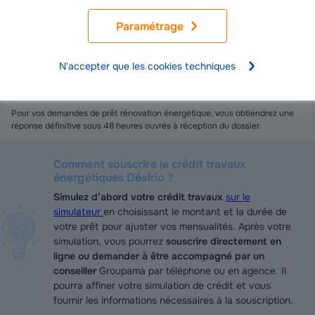
Les modalités de remboursement d’un crédit travaux énergétiques, ainsi
que la durée du crédit et le montant des mensualités, sont déterminées en
Paramétrage
fonction de votre capacité de remboursement. La durée maximale de
remboursement du crédit Désirio varie en fonction du montant emprunté,
allant de 12 à 120 mois, pour un montant compris entre 5 000 € et 75 000
N'accepter que les cookies techniques
€.
Notre délai de réponse
Pour vos demandes de prêt rénovation énergétique, vous obtiendrez une
réponse définitive sous 48 heures ouvrés à réception du dossier.
Comment souscrire le crédit travaux
énergétiques Désirio ?
Simulez d’abord votre crédit travaux
sur le
simulateur
en choisissant le montant et la durée de
votre prêt pour ajuster vos mensualités. Après votre
simulation, vous pourrez
souscrire directement en
ligne ou demander à être accompagné par un
conseiller
Groupama par téléphone ou en agence. Il
pourra affiner votre simulation de crédit et vous
fournir les informations nécessaires à la souscription.