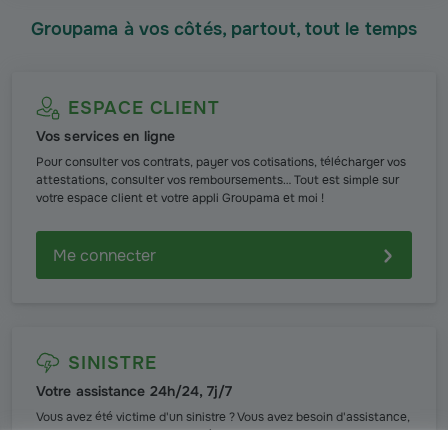
Groupama à vos côtés, partout, tout le temps
ESPACE CLIENT
Vos services en ligne
Pour consulter vos contrats, payer vos cotisations, télécharger vos
attestations, consulter vos remboursements… Tout est simple sur
votre espace client et votre appli Groupama et moi !
Me connecter
SINISTRE
Votre assistance 24h/24, 7j/7
Vous avez été victime d'un sinistre ? Vous avez besoin d'assistance,
ou simplement d'aide pour le déclarer ? Nos conseillers Groupama