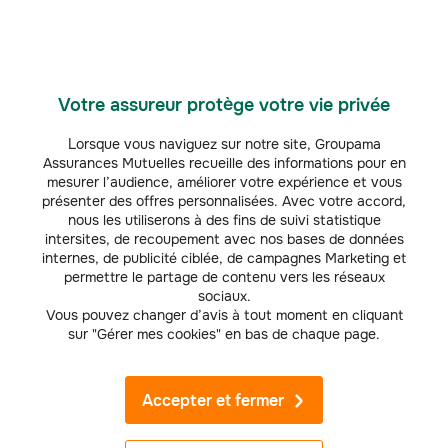
vous accompagnent dans l'ensemble de vos démarches.
Déclarer un sinistre
Votre assureur protège votre vie privée
Lorsque vous naviguez sur notre site, Groupama
Assurances Mutuelles recueille des informations pour en
EXPLOITANTS AGRICOLES
mesurer l’audience, améliorer votre expérience et vous
Votre indemnisation en cas d'aléa climatique
présenter des offres personnalisées. Avec votre accord,
nous les utiliserons à des fins de suivi statistique
En renseignant votre type de culture, votre surface, le rendement
intersites, de recoupement avec nos bases de données
et le prix de vente moyen, découvrez le montant des indemnités
internes, de publicité ciblée, de campagnes Marketing et
que vous pourrez percevoir en cas de pertes de vos récoltes suite à
permettre le partage de contenu vers les réseaux
un aléa climatique.
sociaux.
Vous pouvez changer d’avis à tout moment en cliquant
Simuler mon indemnisation
sur "Gérer mes cookies" en bas de chaque page.
Accepter et fermer
Découvrez toutes nos assurances agricoles
pour protéger votre activité