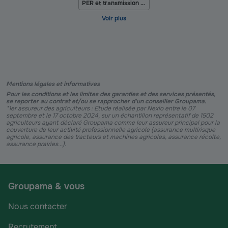
PER et transmission d'exploitation agricole
Mentions légales et informatives
Pour les conditions et les limites des garanties et des services présentés,
se reporter au contrat et/ou se rapprocher d'un conseiller Groupama.
*1er assureur des agriculteurs : Etude réalisée par Nexio entre le 07
septembre et le 17 octobre 2024, sur un échantillon représentatif de 1502
agriculteurs ayant déclaré Groupama comme leur assureur principal pour la
couverture de leur activité professionnelle agricole (assurance multirisque
agricole, assurance des tracteurs et machines agricoles, assurance récolte,
assurance prairies...).
Groupama & vous
Nous contacter
Recrutement