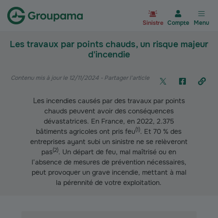
Aller à la page d’accueil du site Gr
Sinistre
Compte
Menu
Les travaux par points chauds, un risque majeur
d'incendie
Contenu mis à jour le 12/11/2024
- Partager l'article
Les incendies causés par des travaux par points
chauds peuvent avoir des conséquences
dévastatrices. En France, en 2022, 2.375
(
1
)
bâtiments agricoles ont pris feu
. Et 70 % des
entreprises ayant subi un sinistre ne se relèveront
(
2
)
pas
. Un départ de feu, mal maîtrisé ou en
l’absence de mesures de prévention nécessaires,
peut provoquer un grave incendie, mettant à mal
la pérennité de votre exploitation.