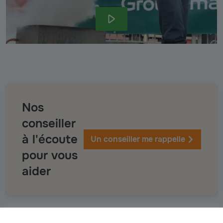
Nos
conseiller
à l'écoute
Un conseiller me rappelle
pour vous
aider