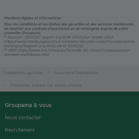
Mentions légales et informatives
Pour les conditions et les limites des garanties et des services mentionnés,
se reporter aux contrats d’assurance ou se renseigner auprès de votre
conseiller Groupama.
(
1
)
Sources : DGSCGC rapport d’activité 2023 pour l’année 2022
https://www.interieur.gouv.fr/Le-ministere/Securite-civile/Documentation-
technique/Rapport-d-activite-de-la-DGSCGC
(
2
)
INRS https://www.inrs.fr/risques/incendie-lieu-travail/consequences-
donnees-statistiques.html
Exploitants agricoles
Assurance Exploitation
Prévention travaux par points chauds
Groupama & vous
Nous contacter
Recrutement