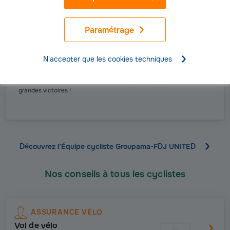
Une aventure sportive et humaine
Partenaire titre de l'Équipe cycliste Groupama-FDJ UNITED depuis
Paramétrage
fin 2017, la formation française constitue l’une des principales
structures du peloton mondial avec plus de 200 victoires.
Fort du soutien de Groupama, les coureurs et le staff sont
N'accepter que les cookies techniques
déterminés à décrocher de nouvelles victoires de prestige.
L’objectif est clair, gagner souvent et gagner partout, pour nous
faire vivre à tous ces émotions indescriptibles que procurent les
grandes victoires !
Découvrez l’Équipe cycliste Groupama-FDJ UNITED
Nos conseils à tous les cyclistes
ASSURANCE VÉLO
Vol de vélo