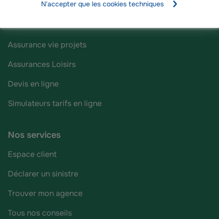
N'accepter que les cookies techniques
Assurance Habitation
Mutuelle Santé
Assurance vie projets
Assurances Loisirs
Devis en ligne
Simulateurs tarifs en ligne
Nos services
Espace client
Déclarer un sinistre
Trouver mon agence
Tous nos conseils