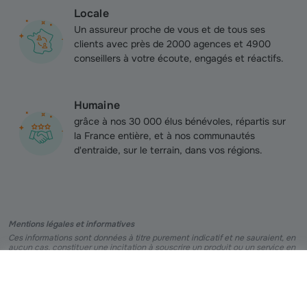
Locale
Un assureur proche de vous et de tous ses
clients avec près de 2000 agences et 4900
conseillers à votre écoute, engagés et réactifs.
Humaine
grâce à nos
30 000 élus bénévoles, répartis sur
la France entière, et à nos
communautés
d'entraide, sur le terrain, dans vos régions.
Mentions légales et informatives
Ces informations sont données à titre purement indicatif et ne sauraient, en
aucun cas, constituer une incitation à souscrire un produit ou un service en
particulier, chacun étant seul juge du produit ou service qu’il pourrait être
amené à souscrire.