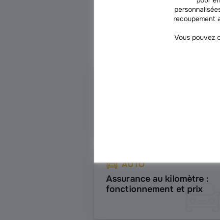
personnalisées
recoupement a
Vous pouvez c
AUTO
Antivol moto homologué :
obligatoire pour
l'assurance ?
AUTO
Assurance au kilomètre :
fonctionnement et prix