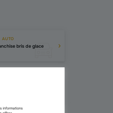
AUTO
anchise bris de glace
AUTO
sence dans diesel
s informations
s offres