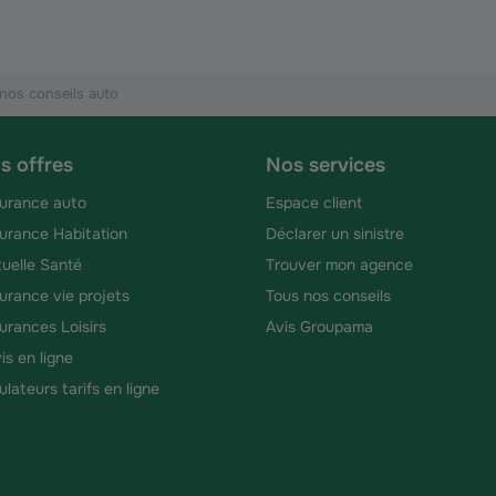
nos conseils auto
s offres
Nos services
urance auto
Espace client
urance Habitation
Déclarer un sinistre
uelle Santé
Trouver mon agence
urance vie projets
Tous nos conseils
urances Loisirs
Avis Groupama
is en ligne
ulateurs tarifs en ligne