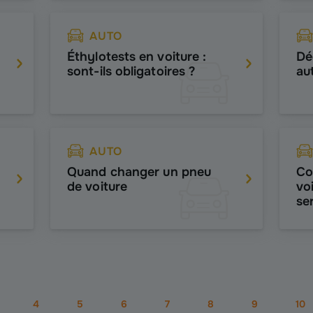
AUTO
Éthylotests en voiture :
Dé
sont-ils obligatoires ?
au
AUTO
Quand changer un pneu
Co
de voiture
vo
se
4
5
6
7
8
9
10