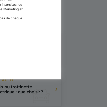
 intersites, de
s Marketing et
 bas de chaque
AUTO
nne de batterie de
ture : que faire ?
AUTO
lo ou trottinette
ctrique : que choisir ?