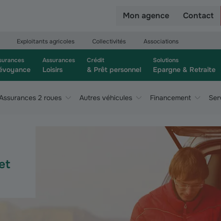
r
Mon agence
Contact
Exploitants agricoles
Collectivités
Associations
surances
Assurances
Crédit
Solutions
évoyance
Loisirs
& Prêt personnel
Epargne & Retraite
Assurances 2 roues
Autres véhicules
Financement
Ser
et