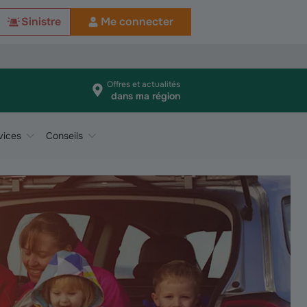
Sinistre
Me connecter
Offres et actualités
dans ma région
vices
Conseils