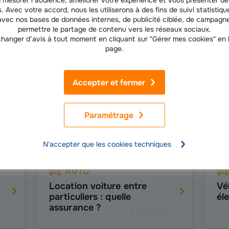
. Avec votre accord, nous les utiliserons à des fins de suivi statistique
vec nos bases de données internes, de publicité ciblée, de campagne
permettre le partage de contenu vers les réseaux sociaux.
hanger d’avis à tout moment en cliquant sur "Gérer mes cookies" en
Nos derniers conseils Auto
page.
Accepter et fermer
AUTO
Quelles sont les
Pa
indemnisations en cas
voi
Paramétrage
d'accident de la route ?
N'accepter que les cookies techniques
AUTO
Location voiture entre
Vé
particuliers : quelle
éle
assurance ?