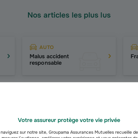
Nos articles les plus lus
AUTO
Malus accident
Fr
responsable
AUTO
Prêt de voiture et accident
Es
Votre assureur protège votre vie privée
naviguez sur notre site, Groupama Assurances Mutuelles recueille de
 mesurer l’audience, améliorer votre expérience et vous présenter de