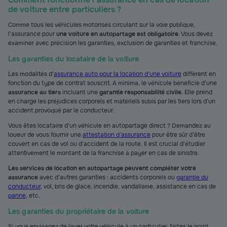
de voiture entre particuliers ?
Comme tous les véhicules motorisés circulant sur la voie publique,
l’assurance pour
une voiture en autopartage est obligatoire
. Vous devez
examiner avec précision les garanties, exclusion de garanties et franchise.
Les garanties du locataire de la voiture
Les modalités d'
assurance auto pour la location d’une voiture
diffèrent en
fonction du type de contrat souscrit. A minima, le véhicule bénéficie d’une
assurance au tiers
incluant une
garantie responsabilité civile.
Elle prend
en charge les préjudices corporels et matériels subis par les tiers lors d’un
accident provoqué par le conducteur.
Vous êtes locataire d’un véhicule en autopartage direct ? Demandez au
loueur de vous fournir une
attestation d’assurance
pour être sûr d’être
couvert en cas de vol ou d’accident de la route. Il est crucial d'étudier
attentivement le montant de la franchise à payer en cas de sinistre.
Les services de location en autopartage peuvent compléter votre
assurance
avec d’autres garanties : accidents corporels ou
garantie du
conducteur
, vol, bris de glace, incendie, vandalisme, assistance en cas de
panne
, etc.
Les garanties du propriétaire de la voiture
Si vous envisagez de louer votre véhicule à un particulier, faites le point