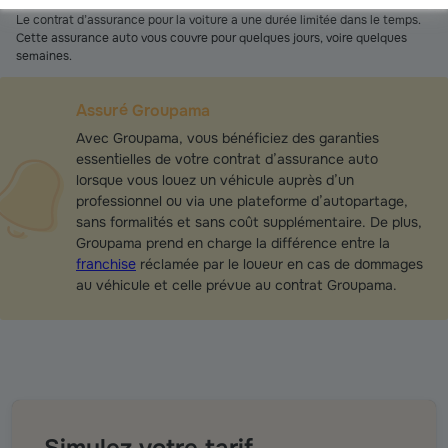
Le contrat d’assurance pour la voiture a une durée limitée dans le temps.
Cette assurance auto vous couvre pour quelques jours, voire quelques
semaines.
Assuré Groupama
Avec Groupama, vous bénéficiez des garanties
essentielles de votre contrat d’assurance auto
lorsque vous louez un véhicule auprès d’un
professionnel ou via une plateforme d’autopartage,
sans formalités et sans coût supplémentaire. De plus,
Groupama prend en charge la différence entre la
franchise
réclamée par le loueur en cas de dommages
au véhicule et celle prévue au contrat Groupama.