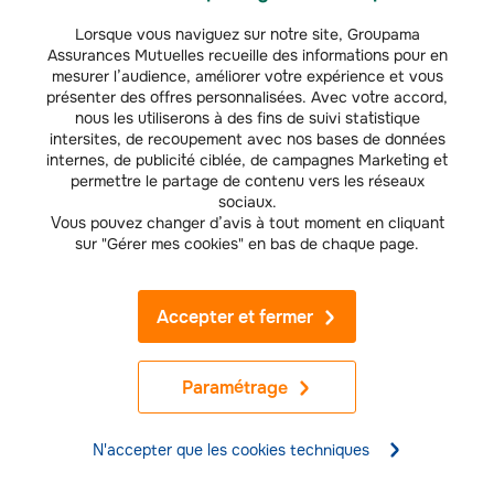
de sinistre ;
Lorsque vous naviguez sur notre site, Groupama
Assurances Mutuelles recueille des informations pour en
mesurer l’audience, améliorer votre expérience et vous
Rédaction d’un contrat pour une location en direct ;
présenter des offres personnalisées. Avec votre accord,
nous les utiliserons à des fins de suivi statistique
Prise de photos lors de la remise du véhicule pour constater l’état ;
intersites, de recoupement avec nos bases de données
internes, de publicité ciblée, de campagnes Marketing et
permettre le partage de contenu vers les réseaux
Relevé du compteur de kilométrage.
sociaux.
Vous pouvez changer d’avis à tout moment en cliquant
FAQ – Vos questions sur l’assurance pour location de
sur "Gérer mes cookies" en bas de chaque page.
voiture entre particuliers
Quel est le prix d'une assurance location de voiture ?
Accepter et fermer
Le prix d’une assurance de location de voiture varie fortement en fonction
du type de véhicule, des prestations incluses, de la localisation et de la
(
1
)
période donnée. Les tarifs commencent entre 3 et 5€
de l’heure et entre
Paramétrage
(
1
)
25 et 40€
par jour. Mais les prix grimpent en période vacances. Les
plateformes de location de voiture entre particuliers intègrent le tarif de
l’assurance au forfait proposé.
N'accepter que les cookies techniques
Qu'est-ce qu'une assurance temporaire pour location de
voiture ?