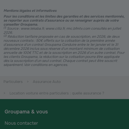
Mentions légales et informatives
Pour les conditions et les limites des garanties et des services mentionnés,
se reporter aux contrats d’assurance ou se renseigner auprès de votre
conseiller Groupama.
(
1
)
Source : www.lekaba.fr, www.citiz.fr, rmc.bfmtv.com consultés en juillet
2026.
(
2
)
Réduction tarifaire proposée en cas de souscription, en 2026, de deux
nouveaux contrats : 50€ offerts sur la cotisation de la première année
d’assurance d'un contrat Groupama Conduire entre le 1er janvier et le 31
décembre 2026 inclus sous réserve d'un montant minimum de cotisation
annuelle de 100€ TTC et de la souscription en 2026 d’un autre contrat. Pour
les clients Groupama, la réduction sur la cotisation pourra être appliquée
dès la souscription d'un seul contrat. Chaque contrat peut être souscrit
séparément. Voir conditions en agences.
Particuliers
Assurance Auto
Location voiture entre particuliers : quelle assurance ?
Groupama & vous
Nous contacter