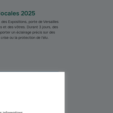
locales 2025
des Expositions, porte de Versailles
 et des vôtres. Durant 3 jours, des
porter un éclairage précis sur des
rise ou la protection de l'élu.
s informations