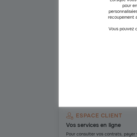
pour en
personnalisées
recoupement a
Vous pouvez c
Gr
ESPACE CLIENT
Vos services en ligne
Pour consulter vos contrats, payer 