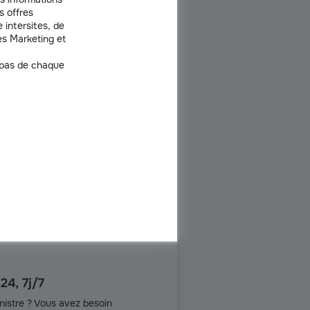
s offres
 intersites, de
s Marketing et
 bas de chaque
mps
24, 7j/7
nistre ? Vous avez besoin