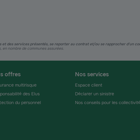
ies et des services présentés, se reporter au contrat et/ou se rapprocher d'un c
ues, en nombre de communes assurées.
s offres
Nos services
urance multirisque
Espace client
ponsabilité des Elus
Déclarer un sinistre
tection du personnel
Nos conseils pour les collectivit