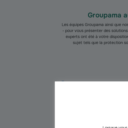
Groupama au
Les équipes Groupama ainsi que nos 
- pour vous présenter des solution
experts ont été à votre dispositi
sujet tels que la protection s
Assurance
collectivités
Découvrir les pri
Voir la brochure
Lorsque vous 