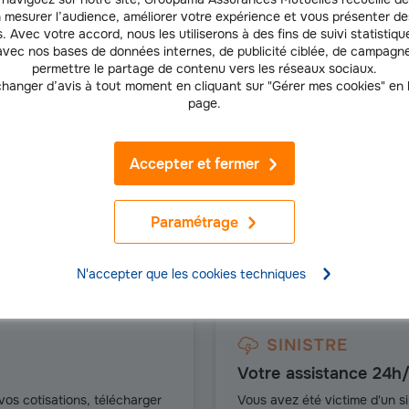
 mesurer l’audience, améliorer votre expérience et vous présenter de
. Avec votre accord, nous les utiliserons à des fins de suivi statistique
vec nos bases de données internes, de publicité ciblée, de campagne
permettre le partage de contenu vers les réseaux sociaux.
hanger d’avis à tout moment en cliquant sur "Gérer mes cookies" en
page.
Accepter et fermer
Paramétrage
oupama à vos côtés, partout, tout le te
N'accepter que les cookies techniques
SINISTRE
Votre assistance 24h/
vos cotisations, télécharger
Vous avez été victime d'un si