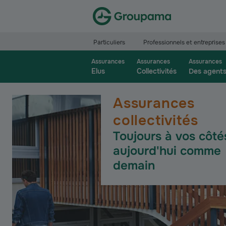
Aller à la page d’accueil du site Groupama.f
Particuliers
Professionnels et entreprises
Assurances
Assurances
Assurances
Elus
Collectivités
Des agent
Assurances
collectivités
Toujours à vos côté
aujourd'hui comme
demain