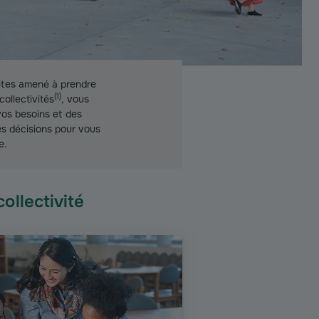
tes amené à prendre
(
1
)
ollectivités
, vous
os besoins et des
es décisions pour vous
e.
ollectivité