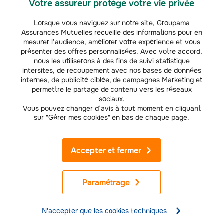
Votre assureur protège votre vie privée
ENTREPRISES, COLLECTIVITÉS &
Lorsque vous naviguez sur notre site, Groupama
PROS
Assurances Mutuelles recueille des informations pour en
mesurer l’audience, améliorer votre expérience et vous
Prévention flottes auto : réduisez vos risques routiers
présenter des offres personnalisées. Avec votre accord,
Grâce à des actions de prévention et de sensibilisation aux risques
nous les utiliserons à des fins de suivi statistique
routiers, réduisez avec Groupama l’exposition de vos conducteurs
intersites, de recoupement avec nos bases de données
aux risques d’accidents et étudiez la mise en place d’un plan de
internes, de publicité ciblée, de campagnes Marketing et
prévention adapté.
permettre le partage de contenu vers les réseaux
sociaux.
Vous pouvez changer d’avis à tout moment en cliquant
Découvrir notre offre
sur "Gérer mes cookies" en bas de chaque page.
Accepter et fermer
Le CIGAC - L’instant Prévention :
les prestations diverses
Paramétrage
Découvrez un éventail très large de ce
que nous proposons en prévention.
N'accepter que les cookies techniques
Voir la vidéo