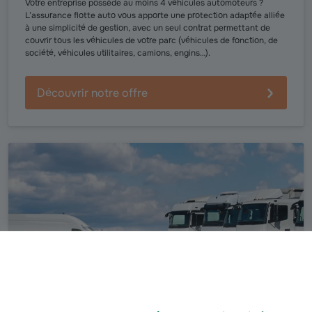
Votre entreprise possède au moins 4 véhicules automoteurs ?
L’assurance flotte auto vous apporte une protection adaptée alliée
à une simplicité de gestion, avec un seul contrat permettant de
couvrir tous les véhicules de votre parc (véhicules de fonction, de
société, véhicules utilitaires, camions, engins…).
Découvrir notre offre