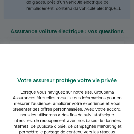
de glaces, prêt d’un véhicule électrique de
remplacement, contenu du véhicule électrique…).
Assurance voiture électrique : vos questions
Comment assurer un véhicule
électrique ?
Comment choisir une assurance
voiture électrique ?
Votre assureur protège votre vie privée
Lorsque vous naviguez sur notre site, Groupama
L'assurance pour voiture
Assurances Mutuelles recueille des informations pour en
électrique est-elle plus cher que
mesurer l’audience, améliorer votre expérience et vous
pour une voiture thermique ?
présenter des offres personnalisées. Avec votre accord,
nous les utiliserons à des fins de suivi statistique
intersites, de recoupement avec nos bases de données
internes, de publicité ciblée, de campagnes Marketing et
Faut-il assurer les équipements de
sa voiture électrique ?
permettre le partage de contenu vers les réseaux