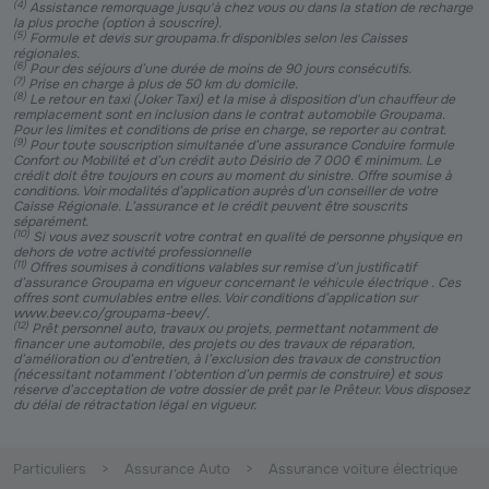
(
4
)
Assistance remorquage jusqu'à chez vous ou dans la station de recharge
la plus proche (option à souscrire).
(
5
)
Formule et devis sur groupama.fr disponibles selon les Caisses
régionales.
(
6
)
Pour des séjours d’une durée de moins de 90 jours consécutifs.
(
7
)
Prise en charge à plus de 50 km du domicile.
(
8
)
Le retour en taxi (Joker Taxi) et la mise à disposition d'un chauffeur de
remplacement sont en inclusion dans le contrat automobile Groupama.
Pour les limites et conditions de prise en charge, se reporter au contrat.
(
9
)
Pour toute souscription simultanée d’une assurance Conduire formule
Confort ou Mobilité et d’un crédit auto Désirio de 7 000 € minimum. Le
crédit doit être toujours en cours au moment du sinistre. Offre soumise à
conditions. Voir modalités d’application auprès d’un conseiller de votre
Caisse Régionale. L’assurance et le crédit peuvent être souscrits
séparément.
(
10
)
Si vous avez souscrit votre contrat en qualité de personne physique en
dehors de votre activité professionnelle
(
11
)
Offres soumises à conditions valables sur remise d’un justificatif
d’assurance Groupama en vigueur concernant le véhicule électrique . Ces
offres sont cumulables entre elles. Voir conditions d’application sur
www.beev.co/groupama-beev/.
(
12
)
Prêt personnel auto, travaux ou projets, permettant notamment de
financer une automobile, des projets ou des travaux de réparation,
d’amélioration ou d’entretien, à l’exclusion des travaux de construction
(nécessitant notamment l’obtention d’un permis de construire) et sous
réserve d’acceptation de votre dossier de prêt par le Prêteur. Vous disposez
du délai de rétractation légal en vigueur.
Particuliers
Assurance Auto
Assurance voiture électrique