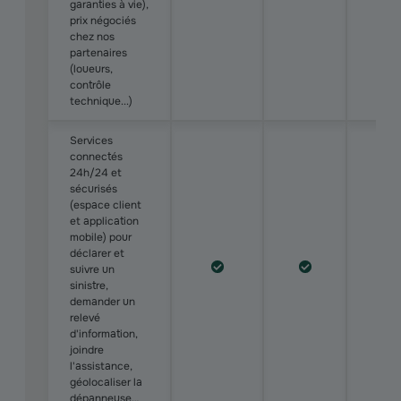
garanties à vie),
prix négociés
chez nos
partenaires
(loueurs,
contrôle
technique...)
Services
connectés
24h/24 et
sécurisés
(espace client
et application
mobile) pour
déclarer et
suivre un
sinistre,
demander un
relevé
d'information,
joindre
l'assistance,
géolocaliser la
dépanneuse…