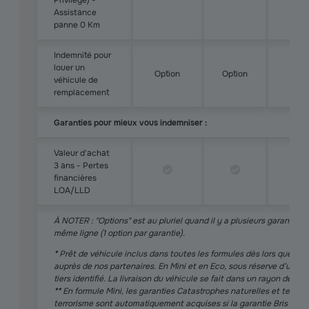
Privilège) -
Assistance
panne 0 Km
Indemnité pour
louer un
Option
Option
véhicule de
remplacement
Garanties pour mieux vous indemniser :
Valeur d'achat
3 ans - Pertes
financières
LOA/LLD
À NOTER : "Options" est au pluriel quand il y a plusieurs garanties 
même ligne (1 option par garantie).
*
Prêt de véhicule inclus dans toutes les formules dès lors que les
auprès de nos partenaires. En Mini et en Eco, sous réserve d’un a
tiers identifié. La livraison du véhicule se fait dans un rayon de 30
**
En formule Mini, les garanties Catastrophes naturelles et techno
terrorisme sont automatiquement acquises si la garantie Bris de gl