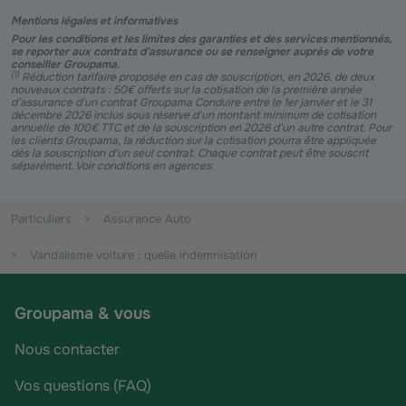
Mentions légales et informatives
Pour les conditions et les limites des garanties et des services mentionnés,
se reporter aux contrats d’assurance ou se renseigner auprès de votre
conseiller Groupama.
(
1
)
Réduction tarifaire proposée en cas de souscription, en 2026, de deux
nouveaux contrats : 50€ offerts sur la cotisation de la première année
d’assurance d'un contrat Groupama Conduire entre le 1er janvier et le 31
décembre 2026 inclus sous réserve d'un montant minimum de cotisation
annuelle de 100€ TTC et de la souscription en 2026 d’un autre contrat. Pour
les clients Groupama, la réduction sur la cotisation pourra être appliquée
dès la souscription d'un seul contrat. Chaque contrat peut être souscrit
séparément. Voir conditions en agences.
Particuliers
Assurance Auto
Vandalisme voiture : quelle indemnisation
Groupama & vous
Nous contacter
Vos questions (FAQ)