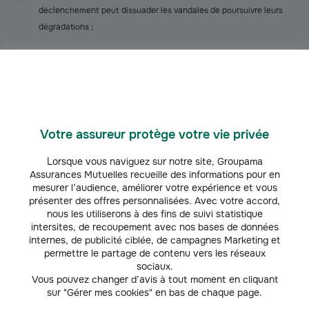
déclenchement peut dissuader les vandales de poursuivre leurs
dégradations ;
Fermez toujours votre voiture quand vous vous éloignez ;
Ne laissez pas d’objets de valeur ou présentant un intérêt pour des
voleurs visibles (smartphone, portefeuille, ordinateur portable,
bijoux…) ;
Votre assureur protège votre vie privée
Repliez les rétroviseurs dès que vous vous garez ;
Lorsque vous naviguez sur notre site, Groupama
Assurances Mutuelles recueille des informations pour en
mesurer l’audience, améliorer votre expérience et vous
Installez des films anti-graffitis ;
présenter des offres personnalisées. Avec votre accord,
nous les utiliserons à des fins de suivi statistique
Si vous voyez quelqu’un s’attarder de manière anormale dans le
intersites, de recoupement avec nos bases de données
internes, de publicité ciblée, de campagnes Marketing et
secteur, vous pouvez demander aux autorités ou à des
permettre le partage de contenu vers les réseaux
organisations comme Voisins Vigilants et Solidaires s’il est possible
sociaux.
d’effectuer des rondes fréquentes ;
Vous pouvez changer d’avis à tout moment en cliquant
sur "Gérer mes cookies" en bas de chaque page.
En dernier recours, vous pouvez prévoir pour certains