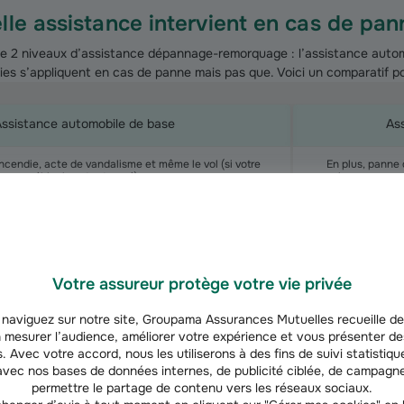
lle assistance intervient en cas de pan
ste 2 niveaux d’assistance dépannage-remorquage : l’assistance autom
ies s’appliquent en cas de panne mais pas que. Voici un comparatif p
ssistance automobile de base
As
ncendie, acte de vandalisme et même le vol (si votre
En plus, panne 
véhicule est retrouvé).
crevaison, panne o
v
métrique si le véhicule est volé, accidenté, vandalisé ou
Sans aucune franc
hise kilométrique de 50 km minimum à partir du domicile
panne (par exemp
en cas de panne.
Votre assureur protège votre vie privée
naviguez sur notre site, Groupama Assurances Mutuelles recueille de
 mesurer l’audience, améliorer votre expérience et vous présenter de
. Avec votre accord, nous les utiliserons à des fins de suivi statistique
vec nos bases de données internes, de publicité ciblée, de campagne
permettre le partage de contenu vers les réseaux sociaux.
immobilisée ? L'assistance dépannage e