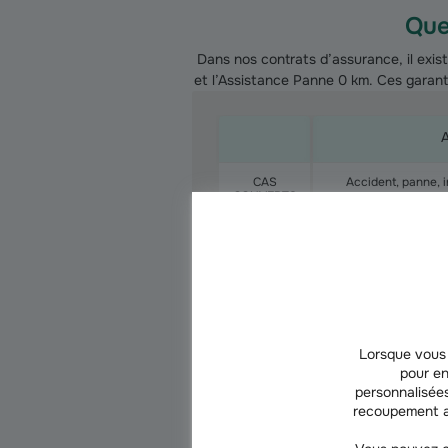
Que
Dans nos contrats d’assurance, il exi
et l’Assistance Panne 0 km. Ces garant
A
CAS
Accident, panne, i
COUVERTS
Pas de franchise kilo
FRANCHISE
incendié. Avec franc
Lorsque vous 
pour en
personnalisées
recoupement a
Voiture 