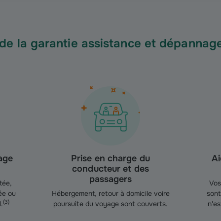
s de la garantie assistance et dépanna
age
Prise en charge du
Ai
conducteur et des
passagers
tée,
Vos 
ée ou
Hébergement, retour à domicile voire
sont
(
3
)
.
poursuite du voyage sont couverts.
n'e