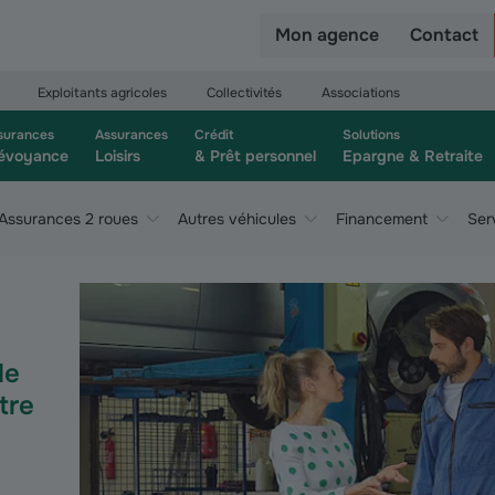
r
Mon agence
Contact
Exploitants agricoles
Collectivités
Associations
surances
Assurances
Crédit
Solutions
évoyance
Loisirs
& Prêt personnel
Epargne & Retraite
Assurances 2 roues
Autres véhicules
Financement
Ser
de
tre