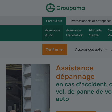
Aller à la page d’accueil du site Groupama.f
Particuliers
Professionnels et entreprises
Assurance
Assurance
Mutuelle
As
Auto
Habitation
Santé
Pr
Tarif auto
Assurances auto
Assistance
dépannage
en cas d'accident, 
vol, de panne de vo
auto