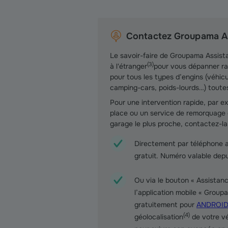
Contactez Groupama A
Le savoir-faire de Groupama Assista
(
3
)
à l'étranger
pour vous dépanner ra
pour tous les types d’engins (véhicule
camping-cars, poids-lourds…) tout
Pour une intervention rapide, par 
place ou un service de remorquage 
garage le plus proche, contactez-la
Directement par téléphone 
gratuit. Numéro valable depui
Ou via le bouton « Assistanc
l’application mobile « Group
gratuitement pour
ANDROI
(
4
)
géolocalisation
de votre vé