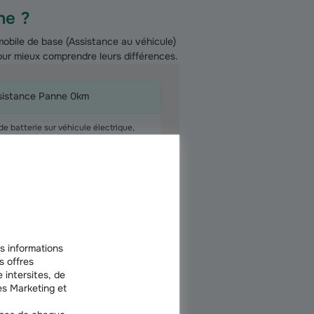
ne ?
obile de base (Assistance au véhicule)
our mieux comprendre leurs différences.
sistance Panne 0km
de batterie sur véhicule électrique,
u erreur de carburant, perte-casse ou
ol des clés de voiture.
hise kilométrique y compris en cas de
le, dépannage en bas de chez vous).
s informations
s offres
 intersites, de
s Marketing et
n 2 clics