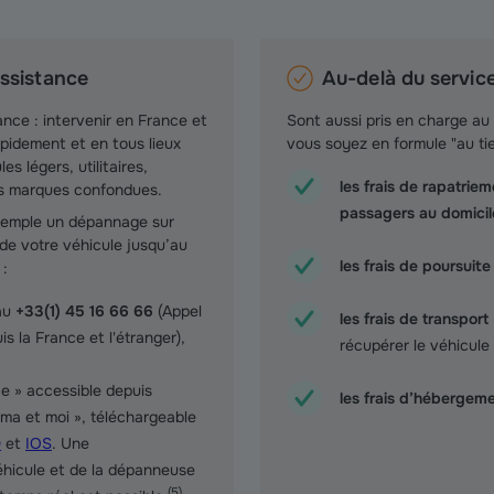
ssistance
Au-delà du servi
nce : intervenir en France et
Sont aussi pris en charge au 
pidement et en tous lieux
vous soyez en formule "au tie
s légers, utilitaires,
les frais de rapatri
es marques confondues.
passagers au domicil
exemple un dépannage sur
de votre véhicule jusqu’au
les frais de poursuit
 :
au
+33(1) 45 16 66 66
(Appel
les frais de transport
s la France et l'étranger),
récupérer le véhicule
e » accessible depuis
les
frais d’hébergem
ama et moi », téléchargeable
D
et
IOS
. Une
hicule et de la dépanneuse
(
5
)