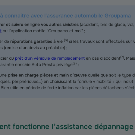
 à connaitre avec l'assurance automobile Groupama
er et suivre en ligne vos autres sinistres
(accident, bris de glace, vol
t
ou l’application mobile "Groupama et moi" ;
(
6
)
ter de
réparations garanties à vie
si les travaux sont effectués sur v
s (remise d’un devis au préalable) ;
(
7
)
icier du
prêt d'un véhicule de remplacement
en cas d'accident
.
Mais
(
8
)
arantie enrichie Auto Presto privilège
;
 une
prise en charge pièces et main d’œuvre
quelle que soit le type
riques, périphériques…) en choisissant la formule « mobilité » qui inc
. Bien utile en période de forte inflation car les pièces détachées n’
nt fonctionne l’assistance dépannage 