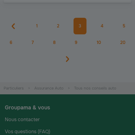
1
2
3
4
5
6
7
8
9
10
20
Particuliers
Assurance Auto
Tous nos conseils auto
Groupama & vous
Nous contacter
Vos questions (FAQ)