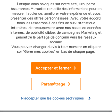
Lorsque vous naviguez sur notre site, Groupama
Assurances Mutuelles recueille des informations pour en
AUTO
mesurer l’audience, améliorer votre expérience et vous
présenter des offres personnalisées. Avec votre accord,
Qu'est-ce que le certificat de non-gage ?
nous les utiliserons à des fins de suivi statistique
intersites, de recoupement avec nos bases de données
internes, de publicité ciblée, de campagnes Marketing et
permettre le partage de contenu vers les réseaux
AUTO
sociaux.
Marquage d’un vélo : obligation et
Vous pouvez changer d’avis à tout moment en cliquant
démarches
sur "Gérer mes cookies" en bas de chaque page.
AUTO
Accepter et fermer
Accident de vélo et assurance responsabilité
civile
Paramétrage
AUTO
N'accepter que les cookies techniques
Location de voiture : quelle assurance choisir
?