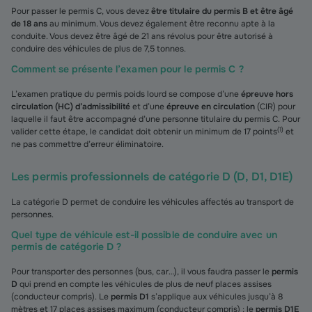
Pour passer le permis C, vous devez
être titulaire du permis B et être âgé
de 18 ans
au minimum. Vous devez également être reconnu apte à la
conduite. Vous devez être âgé de 21 ans révolus pour être autorisé à
conduire des véhicules de plus de 7,5 tonnes.
Comment se présente l’examen pour le permis C ?
L’examen pratique du permis poids lourd se compose d’une
épreuve hors
circulation (HC) d’admissibilité
et d’une
épreuve en circulation
(CIR) pour
laquelle il faut être accompagné d’une personne titulaire du permis C. Pour
(
1
)
valider cette étape, le candidat doit obtenir un minimum de 17 points
et
ne pas commettre d’erreur éliminatoire.
Les permis professionnels de catégorie D (D, D1, D1E)
La catégorie D permet de conduire les véhicules affectés au transport de
personnes.
Quel type de véhicule est-il possible de conduire avec un
permis de catégorie D ?
Pour transporter des personnes (bus, car…), il vous faudra passer le
permis
D
qui prend en compte les véhicules de plus de neuf places assises
(conducteur compris). Le
permis D1
s’applique aux véhicules jusqu’à 8
mètres et 17 places assises maximum (conducteur compris) ; le
permis D1E