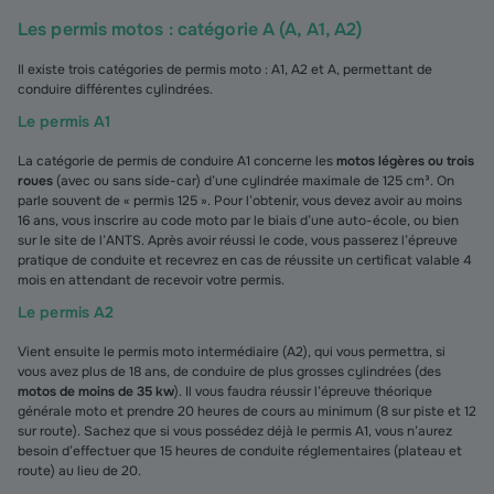
Les permis motos : catégorie A (A, A1, A2)
Il existe trois catégories de permis moto : A1, A2 et A, permettant de
conduire différentes cylindrées.
Le permis A1
La catégorie de permis de conduire A1 concerne les
motos légères ou trois
roues
(avec ou sans side-car) d’une cylindrée maximale de 125 cm³. On
parle souvent de « permis 125 ». Pour l’obtenir, vous devez avoir au moins
16 ans, vous inscrire au code moto par le biais d’une auto-école, ou bien
sur le site de l’ANTS. Après avoir réussi le code, vous passerez l’épreuve
pratique de conduite et recevrez en cas de réussite un certificat valable 4
mois en attendant de recevoir votre permis.
Le permis A2
Vient ensuite le permis moto intermédiaire (A2), qui vous permettra, si
vous avez plus de 18 ans, de conduire de plus grosses cylindrées (des
motos de moins de 35 kw
). Il vous faudra réussir l’épreuve théorique
générale moto et prendre 20 heures de cours au minimum (8 sur piste et 12
sur route). Sachez que si vous possédez déjà le permis A1, vous n’aurez
besoin d’effectuer que 15 heures de conduite réglementaires (plateau et
route) au lieu de 20.