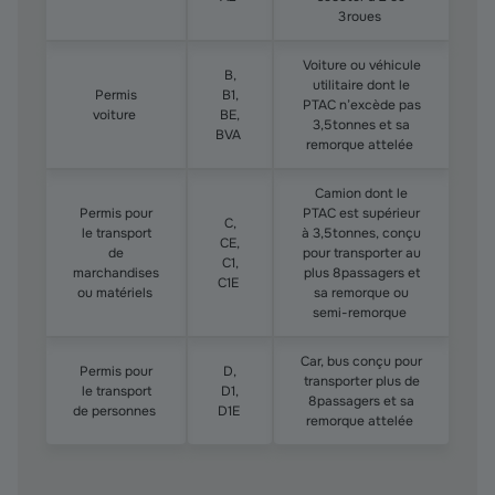
3 roues
Voiture ou véhicule
B,
utilitaire dont le
Permis
B1,
PTAC n’excède pas
voiture
BE,
3,5 tonnes et sa
BVA
remorque attelée
Camion dont le
Permis pour
PTAC est supérieur
C,
le transport
à 3,5 tonnes, conçu
CE,
de
pour transporter au
C1,
marchandises
plus 8 passagers et
C1E
ou matériels
sa remorque ou
semi-remorque
Car, bus conçu pour
Permis pour
D,
transporter plus de
le transport
D1,
8 passagers et sa
de personnes
D1E
remorque attelée