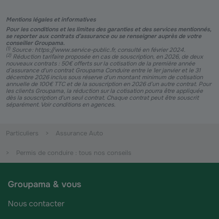
Mentions légales et informatives
Pour les conditions et les limites des garanties et des services mentionnés,
se reporter aux contrats d’assurance ou se renseigner auprès de votre
conseiller Groupama.
(
1
)
Source : https://www.service-public.fr, consulté en février 2024.
(
2
)
Réduction tarifaire proposée en cas de souscription, en 2026, de deux
nouveaux contrats : 50€ offerts sur la cotisation de la première année
d’assurance d'un contrat Groupama Conduire entre le 1er janvier et le 31
décembre 2026 inclus sous réserve d'un montant minimum de cotisation
annuelle de 100€ TTC et de la souscription en 2026 d’un autre contrat. Pour
les clients Groupama, la réduction sur la cotisation pourra être appliquée
dès la souscription d'un seul contrat. Chaque contrat peut être souscrit
séparément. Voir conditions en agences.
Particuliers
Assurance Auto
Permis de conduire : tous nos conseils
Groupama & vous
Nous contacter