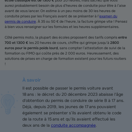
école classique est de 1300 €
pour 20 heures, mais sachez que vous
aurez probablement besoin de plus d’heures de conduite pour être à l’aise
avant de vous lancer. On estime à un peu moins de 30 les heures de
conduite prises par les Français avant de se présenter à l’
examen du
permis de conduire
. À 35 ou 50 € de l’heure, la facture grimpe vite ! Pensez
à bien vous renseigner sur les formules et les heures supplémentaires.
Côté permis moto, la plupart des écoles proposent des tarifs compris
entre
700 et 1300 €
les 20 heures de cours, chiffre qui grimpe jusqu’à
2800
euros pour le permis poids lourd
, sans compter l’attestation de suivi de la
formation ou FIMO qui coûte près de 2 000 euros. Heureusement, des
solutions de prises en charge de formation existent pour les futurs routiers
!
À savoir
Il est possible de passer le permis voiture avant
18 ans : l
e décret du 20 décembre 2023 abaisse l'âge
d'obtention du permis de conduire de série B à 17 ans.
D
éjà, depuis 2019, les jeunes de 17 ans pouvaient
également se présenter s’ils avaient obtenu le code
de la route à 15 ans et qu’ils avaient effectué les
deux ans de la
conduite accompagnée
.