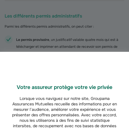
Les différents permis administratifs
Parmi les différents permis administratifs, on peut citer :
Le permis provisoire
, un justificatif valable quatre mois qui est à
télécharger et imprimer en attendant de recevoir son permis de
conduire ;
Le
permis probatoire
est attribué pour trois ans aux titulaires d’un
premier permis, quelle que soit la catégorie. Il est constitué de 6
points au lieu de 12. Pendant la période probatoire, le conducteur
Votre assureur protège votre vie privée
est soumis à des limitations de vitesse spécifiques et doit afficher
un autocollant « A » pour « Apprenti » sur son véhicule. Le capital
Lorsque vous naviguez sur notre site, Groupama
de 12 points est acquis à l’issue des trois ans si aucun point n’a été
Assurances Mutuelles recueille des informations pour en
perdu ;
mesurer l’audience, améliorer votre expérience et vous
présenter des offres personnalisées. Avec votre accord,
nous les utiliserons à des fins de suivi statistique
Le permis de conduire européen :
les nouveaux permis français
intersites, de recoupement avec nos bases de données