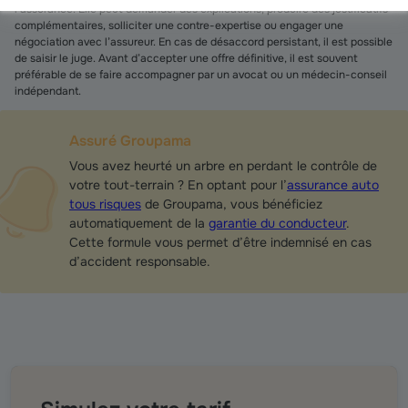
l’assurance. Elle peut demander des explications, produire des justificatifs
complémentaires, solliciter une contre-expertise ou engager une
négociation avec l’assureur. En cas de désaccord persistant, il est possible
de saisir le juge. Avant d’accepter une offre définitive, il est souvent
préférable de se faire accompagner par un avocat ou un médecin-conseil
indépendant.
Assuré Groupama
Vous avez heurté un arbre en perdant le contrôle de
votre tout-terrain ? En optant pour l’
assurance auto
tous risques
de Groupama, vous bénéficiez
automatiquement de la
garantie du conducteur
.
Cette formule vous permet d’être indemnisé en cas
d’accident responsable.