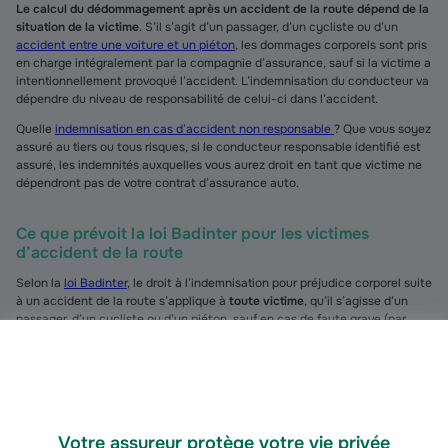
Le calcul du dédommagement après un accident de la route dépend de la
situation de la victime
. S’il s’agit d’un passager, d’un cycliste ou d’un
accident entre une voiture et un piéton
, les dommages corporels sont pris
en charge intégralement par la compagnie d’assurance, sauf si la victime a
intentionnellement provoqué l’accident. L’indemnisation du conducteur va
dépendre du niveau de responsabilité de celui-ci dans l’accident.
Quelle
indemnisation en cas d’accident non responsable
? Que vous soyez
assuré au tiers ou tous risques, si le conducteur responsable identifié est
assuré, les indemnités auxquelles vous aurez droit en tant que victime ne
dépendront pas de votre contrat d’assurance auto.
Ce que prévoit la loi Badinter pour les victimes
d’accident de la route
Selon la
loi Badinter
, le droit à l’indemnisation pour préjudice corporel suite
à un accident de la route s’applique à
toute victime
, qu’il s’agisse d’un
passager, d’un cycliste ou d’un piéton, sauf en cas de faute grave (par
exemple, tentative de suicide d’une personne se jetant sous les roues d’un
véhicule).
Le cas du conducteur est évalué en fonction de sa
part de responsabilité
dans le sinistre.
Votre assureur protège votre vie privée