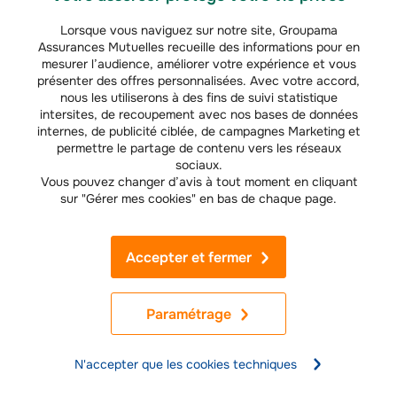
FAQ - Vos questions sur l'indemnisation d'un accident
de la route
Lorsque vous naviguez sur notre site, Groupama
Assurances Mutuelles recueille des informations pour en
Quel est le délai pour recevoir une indemnisation après un
mesurer l’audience, améliorer votre expérience et vous
accident ?
présenter des offres personnalisées. Avec votre accord,
L’assureur doit en principe présenter une offre d’indemnisation dans les
nous les utiliserons à des fins de suivi statistique
(
1
)
huit mois suivant l’accident lorsqu’un dommage corporel est en cause
. Si
intersites, de recoupement avec nos bases de données
l’état de la victime n’est pas consolidé, une offre provisionnelle peut être
internes, de publicité ciblée, de campagnes Marketing et
versée dans un premier temps, avant une offre définitive. En pratique, le
permettre le partage de contenu vers les réseaux
délai de versement dépend surtout de la gravité des blessures, de
sociaux.
l’expertise médicale et d’un éventuel désaccord sur l’évaluation des
Vous pouvez changer d’avis à tout moment en cliquant
préjudices.
sur "Gérer mes cookies" en bas de chaque page.
Que se passe-t-il si le conducteur responsable n'est pas
assuré ?
Accepter et fermer
Lorsque le conducteur responsable n’est pas assuré ou n’a pas pu être
identifié, la victime peut saisir le FGAO. Ce fonds peut indemniser les
dommages corporels et, dans certains cas, les dommages matériels. Il est
important d’agir rapidement, de conserver les preuves de l’accident et de
Paramétrage
réunir tous les justificatifs utiles pour constituer le dossier.
Comment contester une offre d'indemnisation de l'assurance ?
N'accepter que les cookies techniques
Si l’offre paraît insuffisante ou si certains préjudices n’ont pas été pris en
compte, la victime peut contester cette proposition d’indemnisation de