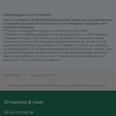
Mentions légales et informatives
Pour les conditions et les limites des garanties et des services mentionnés,
se reporter aux contrats d’assurance ou se renseigner auprès de votre
conseiller Groupama.
(
1
)
Source : www.legifrance.gouv.fr consulté en juillet 2026.
(
2
)
Réduction tarifaire proposée en cas de souscription, en 2026, de deux
nouveaux contrats : 50€ offerts sur la cotisation de la première année
d’assurance d'un contrat Groupama Conduire entre le 1er janvier et le 31
décembre 2026 inclus sous réserve d'un montant minimum de cotisation
annuelle de 100€ TTC et de la souscription en 2026 d’un autre contrat. Pour
les clients Groupama, la réduction sur la cotisation pourra être appliquée
dès la souscription d'un seul contrat. Chaque contrat peut être souscrit
séparément. Voir conditions en agences.
Particuliers
Assurance Auto
Quelles sont les indemnisations en cas d'accident de la route ?
Groupama & vous
Nous contacter