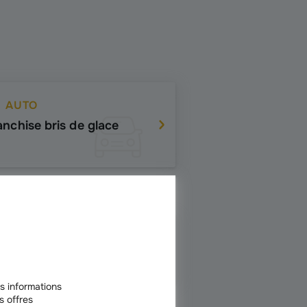
AUTO
anchise bris de glace
AUTO
sence dans diesel
s informations
s offres