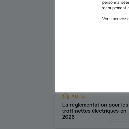
personnalisées
recoupement a
Vous pouvez c
AUTO
Franchise bris de glace :
Comment ça marche ?
AUTO
La règlementation pour les
trottinettes électriques en
2026