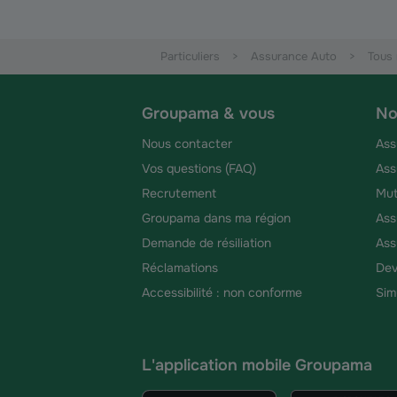
Particuliers
Assurance Auto
Tous 
Groupama & vous
No
Nous contacter
Ass
Vos questions (FAQ)
Ass
Recrutement
Mut
Groupama dans ma région
Ass
Demande de résiliation
Ass
Réclamations
Dev
Accessibilité : non conforme
Sim
L'application mobile Groupama