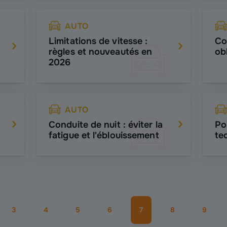
AUTO
Limitations de vitesse :
Co
règles et nouveautés en
ob
2026
AUTO
Conduite de nuit : éviter la
Po
fatigue et l'éblouissement
te
3
4
5
6
7
8
9