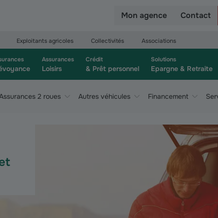
r
Mon agence
Contact
Exploitants agricoles
Collectivités
Associations
surances
Assurances
Crédit
Solutions
évoyance
Loisirs
& Prêt personnel
Epargne & Retraite
Assurances 2 roues
Autres véhicules
Financement
Ser
et