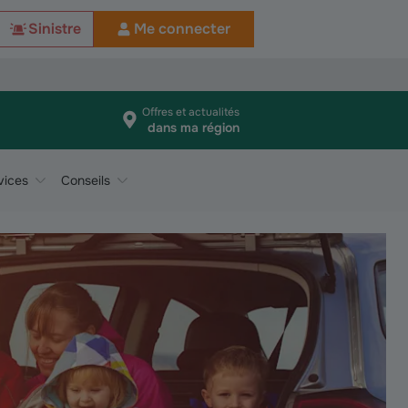
Sinistre
Me connecter
Offres et actualités
dans ma région
vices
Conseils