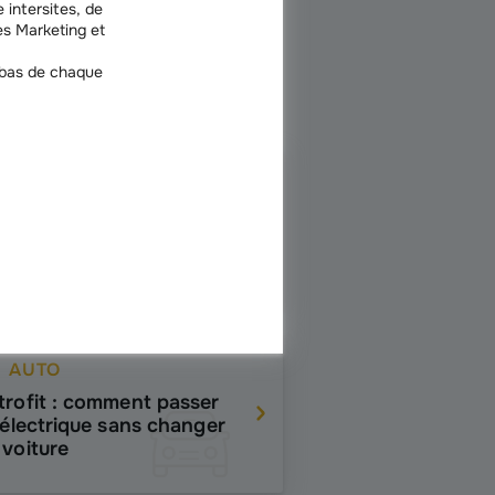
 intersites, de
s Marketing et
 bas de chaque
AUTO
iture propre : qu'est-ce
e c'est et comment les
surer ?
AUTO
trofit : comment passer
l'électrique sans changer
 voiture