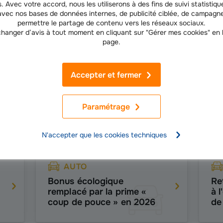
. Avec votre accord, nous les utiliserons à des fins de suivi statistique
vec nos bases de données internes, de publicité ciblée, de campagne
permettre le partage de contenu vers les réseaux sociaux.
hanger d’avis à tout moment en cliquant sur "Gérer mes cookies" en
Nos derniers conseils Auto
page.
Accepter et fermer
AUTO
Accident avec un animal
Vo
Paramétrage
sauvage : sanglier,
qu
chevreuil...
as
N'accepter que les cookies techniques
AUTO
Bonus écologique
Re
remplacé par la prime «
à 
coup de pouce » en 2026
de