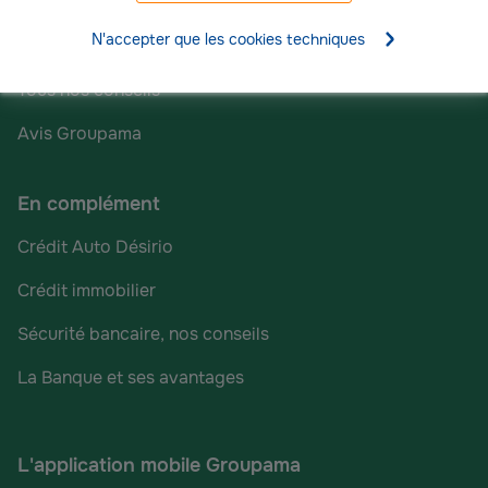
Déclarer un sinistre
N'accepter que les cookies techniques
Trouver mon agence
Tous nos conseils
Avis Groupama
En complément
Crédit Auto Désirio
Crédit immobilier
Sécurité bancaire, nos conseils
La Banque et ses avantages
L'application mobile Groupama