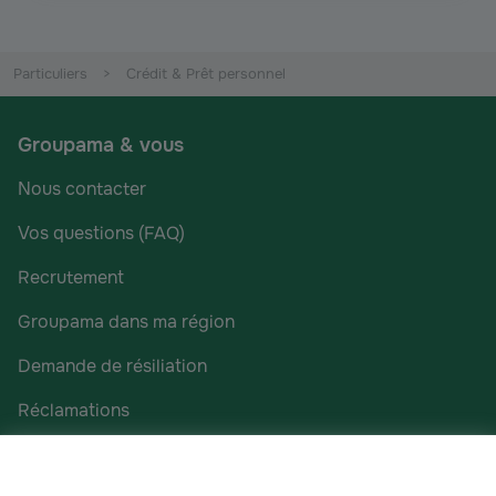
Particuliers
Crédit & Prêt personnel
Groupama & vous
Nous contacter
Vos questions (FAQ)
Recrutement
Groupama dans ma région
Demande de résiliation
Réclamations
Accessibilité : non conforme