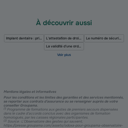
À découvrir aussi
Implant dentaire : prix et remboursement
L'attestation de droits carte vitale
Le numéro de sécurité sociale
La validité d’une ordonnance de spécialiste
Mentions légales et informatives
Pour les conditions et les limites des garanties et des services mentionnés,
se reporter aux contrats d’assurance ou se renseigner auprès de votre
conseiller Groupama.
(
1
)
Programme de formations aux gestes de premiers secours dispensées
dans le cadre d’accords conclus avec des organismes de formation
homologués, par les caisses régionales participantes.
(
2
)
Source : L’Observatoire des gestes qui sauvent,
https://presse.groupama.com/assets/odoxa-pour-groupama-observatoire-