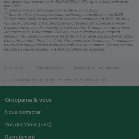
des-gestes-qui-sauvent-pdf-49e3-55f34.html?lang=fr, étude réalisée en
juin 2022.
(
3
)
Source : www.croix-rouge.fr, consulté en mars 2025.
(
4
)
Source : https://www.protection-civile.org, consulté en mars 2025.
(
5
)
Réduction tarifaire proposée en cas de souscription, en 2026, de deux
nouveaux contrats : 100€ offerts sur la cotisation de la première année
d’assurance en cas de souscription d'un contrat Groupama santé entre le
1er janvier et le 31 décembre 2026 inclus sous réserve d'un montant
minimum de cotisation annuelle de 200€ TTC et de la souscription en 2026
d’un autre contrat. Pour les clients Groupama, la réduction sur la cotisation
pourra être appliquée dès la souscription d'un seul contrat. Chaque contrat
peut être souscrit séparément. Voir conditions en agences.
Particuliers
Mutuelle Santé
Gestes premiers secours
Les formations de premiers secours et secourisme
Groupama & vous
Nous contacter
Vos questions (FAQ)
Recrutement