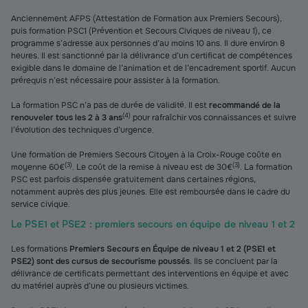
Anciennement AFPS (Attestation de Formation aux Premiers Secours),
puis formation PSC1 (Prévention et Secours Civiques de niveau 1), ce
programme s’adresse aux personnes d’au moins 10 ans. Il dure environ 8
heures. Il est sanctionné par la délivrance d’un certificat de compétences
exigible dans le domaine de l’animation et de l’encadrement sportif. Aucun
prérequis n’est nécessaire pour assister à la formation.
La formation PSC n’a pas de durée de validité. Il est
recommandé de la
(
4
)
renouveler tous les 2 à 3 ans
pour rafraîchir vos connaissances et suivre
l’évolution des techniques d’urgence.
Une formation de Premiers Secours Citoyen à la Croix-Rouge coûte en
(
3
)
(
3
)
moyenne 60€
. Le coût de la remise à niveau est de 30€
. La formation
PSC est parfois dispensée gratuitement dans certaines régions,
notamment auprès des plus jeunes. Elle est remboursée dans le cadre du
service civique.
Le PSE1 et PSE2 : premiers secours en équipe de niveau 1 et 2
Les formations
Premiers Secours en Équipe de niveau 1 et 2 (PSE1 et
PSE2) sont des cursus de secourisme poussés
. Ils se concluent par la
délivrance de certificats permettant des interventions en équipe et avec
du matériel auprès d’une ou plusieurs victimes.