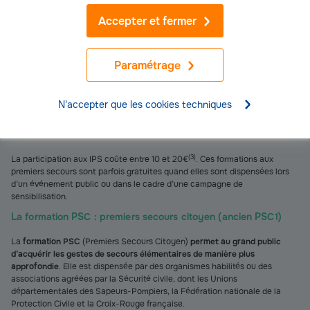
citoyens possible afin qu’ils sachent comment agir auprès d’une personne
Accepter et fermer
en détresse en attendant l’arrivée des secours. L’
initiation aux gestes de
premiers secours, ou IPS
, en est l’exemple de référence. Cette appellation
regroupe des cours de premiers secours de niveau basique, parfois
également labellisés "formations GQS" (Gestes Qui Sauvent).
Paramétrage
Les IPS sont dispensées par la Croix-Rouge française, la Protection Civile
ou encore les Pompiers de France. Leur contenu diffère d’un organisme à
N'accepter que les cookies techniques
l’autre et est adapté en fonction de l’âge des apprenants. Les cours
peuvent être accessibles dès l’âge de 3 ans. Ils se déroulent sur une durée
de 2 heures ou moins. Aucune connaissance préalable n’est demandée.
(
3
)
La participation aux IPS coûte entre 10 et 20€
. Ces formations aux
premiers secours sont parfois gratuites quand elles sont dispensées lors
d’un événement public ou dans le cadre d’une campagne de
sensibilisation.
La formation PSC : premiers secours citoyen (ancien PSC1)
La
formation PSC
(Premiers Secours Citoyen)
permet au grand public
d’acquérir les gestes de secours élémentaires de manière plus
approfondie
. Elle est dispensée par des organismes habilités ou des
associations agréées par la Sécurité civile, dont les Unions
départementales des Sapeurs-Pompiers, la Fédération nationale de la
Protection Civile et la Croix-Rouge française.