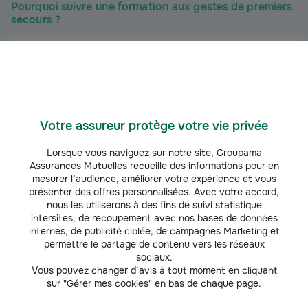
Pourquoi suivre une formation aux gestes de premiers
secours ?
Le citoyen est le premier maillon de la chaîne de secours
, et son
intervention est bien souvent décisive pour la survie de la victime. La
pratique des gestes qui sauvent requiert cependant une initiation au
secourisme et un minimum de préparation, d’où l’importance pour tout un
chacun de suivre une formation ou un stage de premiers secours.
(
2
)
D’après une étude réalisée en 2022
, seuls 34% des Français ont reçu
Votre assureur protège votre vie privée
une formation certifiante aux gestes de premiers secours.
Si davantage de
personnes étaient formées, plusieurs milliers de vies supplémentaires
Lorsque vous naviguez sur notre site, Groupama
pourraient être sauvées chaque année
.
Assurances Mutuelles recueille des informations pour en
mesurer l’audience, améliorer votre expérience et vous
Quelles sont les différentes formations de premiers
présenter des offres personnalisées. Avec votre accord,
secours et de secourisme ?
nous les utiliserons à des fins de suivi statistique
intersites, de recoupement avec nos bases de données
Voici le détail des formations aux gestes de premiers secours et des
internes, de publicité ciblée, de campagnes Marketing et
formations de secouriste disponibles.
permettre le partage de contenu vers les réseaux
sociaux.
L’IPS : initiation aux gestes de premiers secours
Vous pouvez changer d’avis à tout moment en cliquant
sur "Gérer mes cookies" en bas de chaque page.
Il existe des
formations de courte durée ouvertes au grand public pour
l’apprentissage des gestes d’urgence
. L’objectif est d’initier le plus de