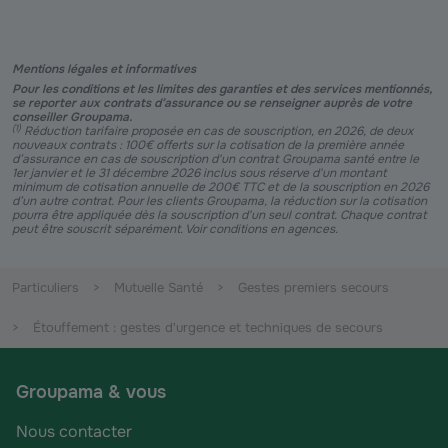
Mentions légales et informatives
Pour les conditions et les limites des garanties et des services mentionnés,
se reporter aux contrats d’assurance ou se renseigner auprès de votre
conseiller Groupama.
(
1
)
Réduction tarifaire proposée en cas de souscription, en 2026, de deux
nouveaux contrats : 100€ offerts sur la cotisation de la première année
d’assurance en cas de souscription d'un contrat Groupama santé entre le
1er janvier et le 31 décembre 2026 inclus sous réserve d'un montant
minimum de cotisation annuelle de 200€ TTC et de la souscription en 2026
d’un autre contrat. Pour les clients Groupama, la réduction sur la cotisation
pourra être appliquée dès la souscription d'un seul contrat. Chaque contrat
peut être souscrit séparément. Voir conditions en agences.
Particuliers
Mutuelle Santé
Gestes premiers secours
Étouffement : gestes d'urgence et techniques de secours
Groupama & vous
Nous contacter