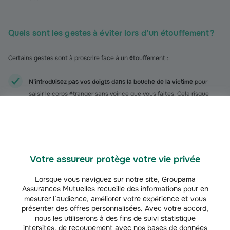
Quels sont les gestes à éviter lors d’un étouffement ?
Certains gestes sont à proscrire face à un étouffement :
N’introduisez pas vos doigts dans la bouche de la victime
pour
saisir le corps étranger sans voir ce que vous faites. Cela risque
d’enfoncer encore plus profondément l’objet dans les voies
respiratoires. N’intervenez pour expulser le corps étranger que s’il
est parfaitement visible et facilement saisissable.
Ne tentez pas de donner à boire à la victime, même une petite
Votre assureur protège votre vie privée
gorgée.
Lorsque vous naviguez sur notre site, Groupama
Assurances Mutuelles recueille des informations pour en
N’allongez pas la victime, sauf en cas de personne inconsciente
.
mesurer l’audience, améliorer votre expérience et vous
La position allongée favorise le blocage complet des voies
présenter des offres personnalisées. Avec votre accord,
aériennes.
nous les utiliserons à des fins de suivi statistique
intersites, de recoupement avec nos bases de données