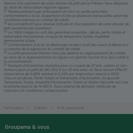
réserve d’acceptation de votre dossier de prêt par le Prêteur. Vous disposez
du délai de rétractation légal en vigueur.
(
2
)
Remboursement par anticipation en tout ou partie sans frais
conformément à la loi. Suspension d’une ou plusieurs mensualités selon les
conditions prévues au contrat de crédit.
(
3
)
Accord définitif sous réserve d’étude et d’acceptation de votre dossier de
prêt personnel par le prêteur.
(
4
)
Le TAEA intègre le coût des garanties suivantes : décès, perte totale et
irréversible d'autonomie, incapacité temporaire totale, invalidité
permanente totale.
(
5
)
Conformément à la loi, le déblocage ne peut avoir lieu avant le 8ème jour
à compter de la signature du contrat de crédit.
(
6
)
Le prêt personnel Désirio n’est pas destiné au regroupement de crédits
au sens de la règlementation en vigueur et permet l’achat d’un seul crédit à
la consommation.
(
7
)
Exemple d’économies réalisées pour un couple de 37 ans, cadres et non-
fumeurs pour un prêt de 180 000 € sur 20 ans avec un Taux Annuel Effectif
d’assurance de 0,66% ramené à 0,24% par emprunteur assuré à 100%
chacun en décès, Perte Totale et Irréversible d’Autonomie, Incapacité
Temporaire Totale, Invalidité Permanente Totale et Option Sécurité soit une
économie exacte de 14 810 €. Sous réserve de décision médicale de
l'assureur et conditions contractuelles.
Particuliers
Crédits
Prêt personnel
Groupama & vous