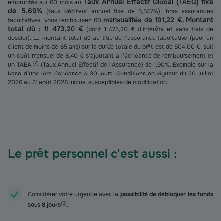
Taux Annuel Effectif Global (TAEG) fixe
empruntés sur 60 mois au
de 5,69%
(taux débiteur annuel fixe de 5,547%), hors assurances
mensualités de 191,22 €. Montant
facultatives, vous remboursez 60
total dû : 11 473,20 €
(dont 1 473,20 € d'intérêts et sans frais de
dossier). Le montant total dû au titre de l'assurance facultative (pour un
client de moins de 65 ans) sur la durée totale du prêt est de 504,00 €, soit
un coût mensuel de 8,40 € s'ajoutant à l'échéance de remboursement et
(
4
)
un TAEA
(Taux Annuel Effectif de l'Assurance) de 1,90%. Exemple sur la
base d’une 1ère échéance à 30 jours. Conditions en vigueur du 20 juillet
2026 au 31 août 2026 inclus, susceptibles de modification.
Le prêt personnel c'est aussi :
Considérer votre urgence avec la
possibilité de débloquer les fonds
(
5
)
sous 8 jours
.