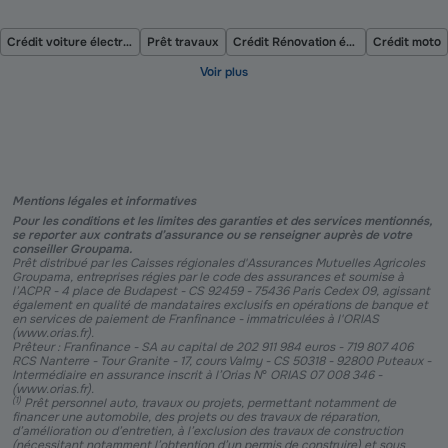
Crédit voiture électrique
Prêt travaux
Crédit Rénovation énergétique
Crédit moto
Mentions légales et informatives
Pour les conditions et les limites des garanties et des services mentionnés,
se reporter aux contrats d’assurance ou se renseigner auprès de votre
conseiller Groupama.
Prêt distribué par les Caisses régionales d'Assurances Mutuelles Agricoles
Groupama, entreprises régies par le code des assurances et soumise à
l’ACPR - 4 place de Budapest - CS 92459 - 75436 Paris Cedex 09, agissant
également en qualité de mandataires exclusifs en opérations de banque et
en services de paiement de Franfinance - immatriculées à l'ORIAS
(www.orias.fr).
Prêteur : Franfinance - SA au capital de 202 911 984 euros - 719 807 406
RCS Nanterre - Tour Granite - 17, cours Valmy - CS 50318 - 92800 Puteaux -
Intermédiaire en assurance inscrit à l’Orias N° ORIAS 07 008 346 -
(www.orias.fr).
(
1
)
Prêt personnel auto, travaux ou projets, permettant notamment de
financer une automobile, des projets ou des travaux de réparation,
d’amélioration ou d’entretien, à l’exclusion des travaux de construction
(nécessitant notamment l’obtention d’un permis de construire) et sous