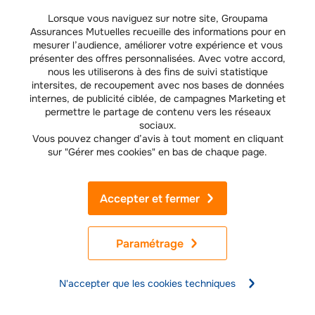
Une assurance villégiature est obligatoire seulement si le propriétaire
Lorsque vous naviguez sur notre site, Groupama
vous demande de vous assurer pour louer son logement. Si cette mention
figure dans le contrat de location, vous devez fournir une attestation de
Assurances Mutuelles recueille des informations pour en
garantie villégiature.
mesurer l’audience, améliorer votre expérience et vous
présenter des offres personnalisées. Avec votre accord,
Dois-je souscrire une assurance villégiature si le propriétaire
nous les utiliserons à des fins de suivi statistique
en a déjà une ?
intersites, de recoupement avec nos bases de données
internes, de publicité ciblée, de campagnes Marketing et
Si le propriétaire de votre location de vacances a souscrit un contrat
incluant la
responsabilité civile des locataires
, vous n’avez pas à prendre
permettre le partage de contenu vers les réseaux
d’assurance villégiature.
sociaux.
Vous pouvez changer d’avis à tout moment en cliquant
Ma garantie villégiature couvre-t-elle les locations à l'étranger
sur "Gérer mes cookies" en bas de chaque page.
?
Si vous bénéficiez de la garantie villégiature de votre assurance habitation
(incluse ou en option), vous devez vérifier ses limites géographiques
Accepter et fermer
auprès de votre assureur. Précisez que votre location de vacances se
trouve à l’étranger et le pays concerné.
Combien de temps avant le départ puis-je souscrire une
Paramétrage
garantie villégiature ?
Vous pouvez souscrire une assurance villégiature à partir du moment où
N'accepter que les cookies techniques
vous réservez votre séjour et votre hébergement.
Quelle différence entre l’assurance villégiature et l’assurance