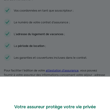
Vos coordonnées en tant que souscripteur ;
Le numéro de votre contrat d’assurance ;
L’
adresse du logement de vacances
;
La
période de location
;
Les garanties et couvertures incluses dans le contrat.
Pour faciliter l’édition de votre
attestation d’assurance
, vous pouvez
fournir à votre assureur des informations concernant votre séjour : adresse
du bien loué, période de location...
FAQ – Questions fréquentes sur l’assurance
villégiature
Dois-je procurer une attestation d'assurance villégiature au
propriétaire ?
Votre assureur protège votre vie privée