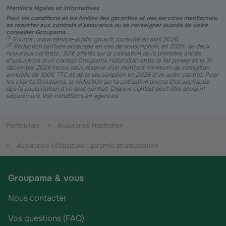
Mentions légales et informatives
Pour les conditions et les limites des garanties et des services mentionnés,
se reporter aux contrats d’assurance ou se renseigner auprès de votre
conseiller Groupama.
(
1
)
Source : www.service-public.gouv.fr, consulté en avril 2026.
(
2
)
Réduction tarifaire proposée en cas de souscription, en 2026, de deux
nouveaux contrats : 50€ offerts sur la cotisation de la première année
d’assurance d'un contrat Groupama Habitation entre le 1er janvier et le 31
décembre 2026 inclus sous réserve d'un montant minimum de cotisation
annuelle de 100€ TTC et de la souscription en 2026 d’un autre contrat. Pour
les clients Groupama, la réduction sur la cotisation pourra être appliquée
dès la souscription d'un seul contrat. Chaque contrat peut être souscrit
séparément. Voir conditions en agences.
Particuliers
Assurance Habitation
Assurance villégiature : garantie et attestation
Groupama & vous
Nous contacter
Vos questions (FAQ)