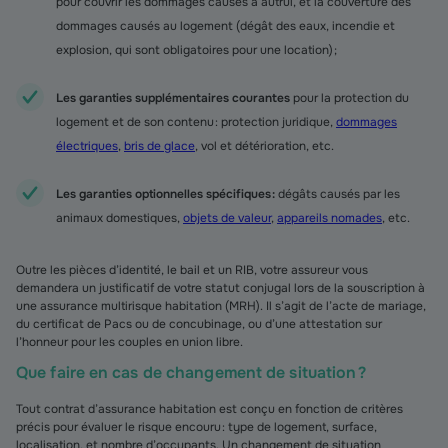
pour couvrir les dommages causés à autrui, et la couverture des
dommages causés au logement (dégât des eaux, incendie et
explosion, qui sont obligatoires pour une location) ;
Les garanties supplémentaires courantes
pour la protection du
logement et de son contenu : protection juridique,
dommages
électriques
,
bris de glace
, vol et détérioration, etc.
Les garanties optionnelles spécifiques :
dégâts causés par les
animaux domestiques,
objets de valeur
,
appareils nomades
, etc.
Outre les pièces d’identité, le bail et un RIB, votre assureur vous
demandera un justificatif de votre statut conjugal lors de la souscription à
une assurance multirisque habitation (MRH). Il s’agit de l’acte de mariage,
du certificat de Pacs ou de concubinage, ou d’une attestation sur
l’honneur pour les couples en union libre.
Que faire en cas de changement de situation ?
Tout contrat d’assurance habitation est conçu en fonction de critères
précis pour évaluer le risque encouru : type de logement, surface,
localisation, et nombre d’occupants. Un changement de situation