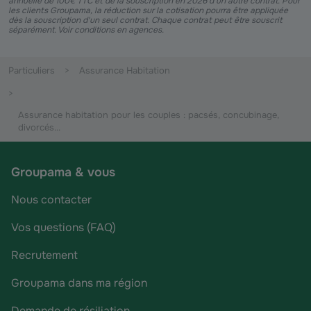
annuelle de 100€ TTC et de la souscription en 2026 d’un autre contrat. Pour
les clients Groupama, la réduction sur la cotisation pourra être appliquée
dès la souscription d'un seul contrat. Chaque contrat peut être souscrit
séparément. Voir conditions en agences.
Particuliers
Assurance Habitation
Assurance habitation pour les couples : pacsés, concubinage,
divorcés...
Groupama & vous
Nous contacter
Vos questions (FAQ)
Recrutement
Groupama dans ma région
Demande de résiliation