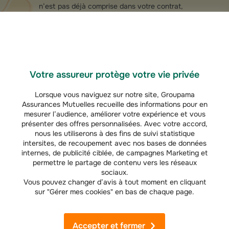
n’est pas déjà comprise dans votre contrat,
Groupama vous propose une extension de garantie
de l’
assurance habitation pour les bris éventuels
survenant lors de votre déménagement
. Elle vous
couvre notamment en cas de dommages sur vos
meubles.
Votre assureur protège votre vie privée
Lorsque vous naviguez sur notre site, Groupama
Assurances Mutuelles recueille des informations pour en
mesurer l’audience, améliorer votre expérience et vous
présenter des offres personnalisées. Avec votre accord,
nous les utiliserons à des fins de suivi statistique
Simulez votre
intersites, de recoupement avec nos bases de données
internes, de publicité ciblée, de campagnes Marketing et
tarif assurance
permettre le partage de contenu vers les réseaux
sociaux.
habitation
Tarif habitation
Vous pouvez changer d’avis à tout moment en cliquant
gratuitement en
sur "Gérer mes cookies" en bas de chaque page.
3 minutes
(
1
)
50€ offerts
Accepter et fermer