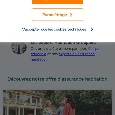
Paramétrage
N'accepter que les cookies techniques
Les experts Habitation Groupama
Cet article a été élaboré par notre
équipe
éditoriale
et nos
experts en assurance
habitation
.
Découvrez notre offre d'assurance habitation