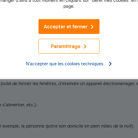
égatif sur la santé mentale et physique de la personne.
hanger d’avis à tout moment en cliquant sur "Gérer mes cookies" en
page.
e maintien à domicile n’est plus possi
Accepter et fermer
l chez lui doivent être régulièrement réévaluées
à l’aide des critères
s et sûres. Comment savoir si les limites du maintien à domicile d
Paramétrage
es essentiels comme la toilette ;
N'accepter que les cookies techniques
oubli de fermer les fenêtres, d’éteindre un appareil électroménager, et
 s’alimenter, etc.) ;
exemple, la personne quitte son domicile en plein milieu de la nuit) ;