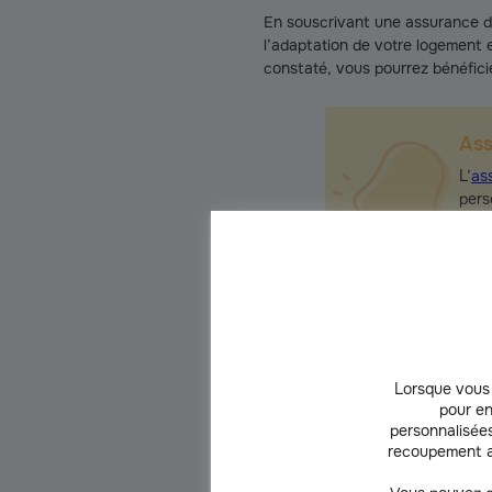
En souscrivant une assurance dé
l’adaptation de votre logement 
constaté, vous pourrez bénéficie
As
L’
as
pers
aucu
assi
Lorsque vous 
Les limites psychologiques
pour en
personnalisées
Malgré les visites régulières des proc
recoupement a
parfois loin et les amis ou connaissan