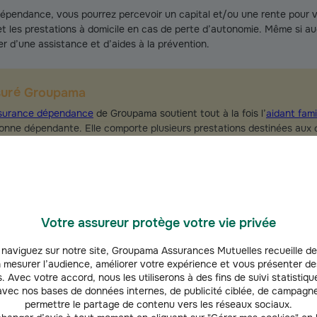
pendance, vous pourrez percevoir un capital et/ou une rente pour v
et les prestations à domicile en cas de perte d’autonomie. Même si 
r d’une assistance et d’aides à la prévention.
suré Groupama
surance dépendance
de Groupama soutient tout à la fois l’
aidant famil
onne dépendante. Elle comporte plusieurs prestations destinées aux
n état de dépendance n'a été constaté pour votre proche, vous béné
stance et d’aides à la prévention dès la souscription de cette assuran
Votre assureur protège votre vie privée
naviguez sur notre site, Groupama Assurances Mutuelles recueille de
 et émotionnelles
 mesurer l’audience, améliorer votre expérience et vous présenter de
. Avec votre accord, nous les utiliserons à des fins de suivi statistique
hes ou des aidants,
le maintien à domicile peut être source d’isolem
vec nos bases de données internes, de publicité ciblée, de campagne
ces ne sont pas toujours disponibles. Le manque de lien social et d’é
permettre le partage de contenu vers les réseaux sociaux.