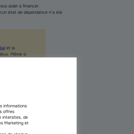
ous aider à financer
aucun état de dépendance n’a été
ial
et la
 deux. Même si
ficiez d’une
ce.
s informations
s offres
 intersites, de
ent
. Les membres de la famille habitent
s Marketing et
change quotidien diminue la stimulation