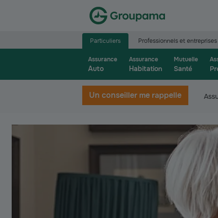
Aller à la page d’accueil du site Groupama.f
Particuliers
Professionnels et entreprises
Assurance
Assurance
Mutuelle
As
Auto
Habitation
Santé
Pr
Un conseiller me rappelle
Ass