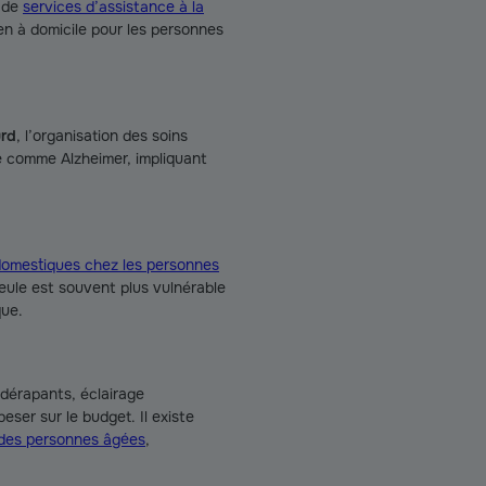
e de
services d’assistance à la
ien à domicile pour les personnes
urd
, l’organisation des soins
e comme Alzheimer, impliquant
 domestiques chez les personnes
eule est souvent plus vulnérable
que.
idérapants, éclairage
eser sur le budget. Il existe
 des personnes âgées
,