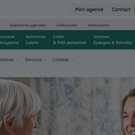
r
Mon agence
Contact
Exploitants agricoles
Collectivités
Associations
surances
Assurances
Crédit
Solutions
évoyance
Loisirs
& Prêt personnel
Epargne & Retraite
urances
Services
Conseils