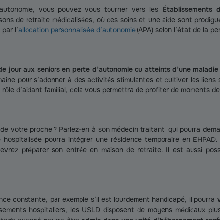
autonomie, vous pouvez vous tourner vers les
Établissements 
aisons de retraite médicalisées, où des soins et une aide sont prodig
par l’
allocation personnalisée d’autonomie
(APA) selon l’état de la p
 de jour aux seniors en perte d’autonomie ou atteints d’une malad
aine pour s’adonner à des activités stimulantes et cultiver les liens
rôle d’aidant familial, cela vous permettra de profiter de moments de 
 de votre proche ? Parlez-en à son médecin traitant, qui pourra de
ne hospitalisée pourra intégrer une résidence temporaire en EHPAD. 
 devrez préparer son entrée en maison de retraite. Il est aussi po
ance constante, par exemple s’il est lourdement handicapé, il pourra
ssements hospitaliers, les USLD disposent de moyens médicaux plu