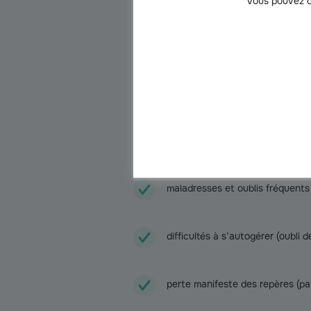
intellectuelle et peut avoir un impact n
Vous pouvez c
Comment savoir quand l
Les capacités d’un senior à rester seu
évolue dans des conditions confortable
signes doivent vous alerter :
impossibilité d’accomplir les act
maladresses et oublis fréquents (
difficultés à s’autogérer (oubli de
perte manifeste des repères (par 