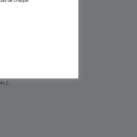
 bas de chaque
ble ?
 de la
grille AGIRR
notamment, pour qu’il
’une personne âgée sont atteintes ? Ces
c.) ;