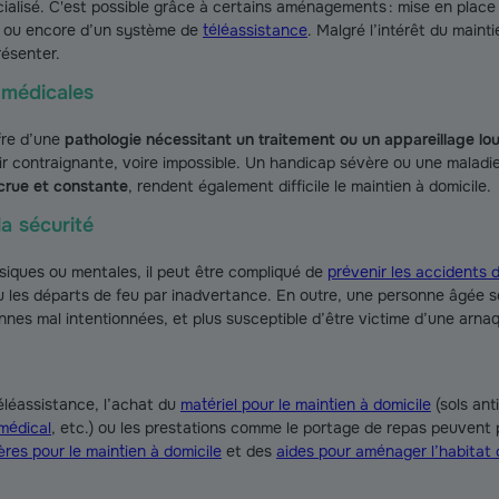
cialisé. C'est possible grâce à certains aménagements : mise en plac
e, ou encore d’un système de
téléassistance
. Malgré l’intérêt du maint
résenter.
 médicales
fre d’une
pathologie nécessitant un traitement ou un appareillage lo
r contraignante, voire impossible. Un handicap sévère ou une maladi
ccrue et constante
, rendent également difficile le maintien à domicile.
a sécurité
iques ou mentales, il peut être compliqué de
prévenir les accidents
 les départs de feu par inadvertance. En outre, une personne âgée s
nnes mal intentionnées, et plus susceptible d’être victime d’une arna
éléassistance, l’achat du
matériel pour le maintien à domicile
(sols ant
 médical
, etc.) ou les prestations comme le portage de repas peuvent p
ères pour le maintien à domicile
et des
aides pour aménager l’habitat