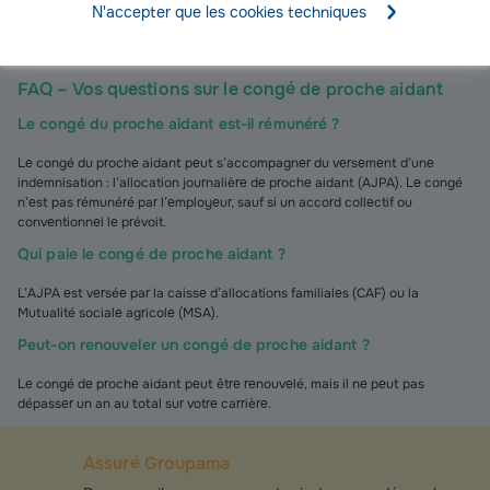
N'accepter que les cookies techniques
aidée est votre conjoint, concubin ou partenaire de PACS.
FAQ – Vos questions sur le congé de proche aidant
Le congé du proche aidant est-il rémunéré ?
Le congé du proche aidant peut s’accompagner du versement d’une
indemnisation : l’allocation journalière de proche aidant (AJPA). Le congé
n’est pas rémunéré par l’employeur, sauf si un accord collectif ou
conventionnel le prévoit.
Qui paie le congé de proche aidant ?
L’AJPA est versée par la caisse d’allocations familiales (CAF) ou la
Mutualité sociale agricole (MSA).
Peut-on renouveler un congé de proche aidant ?
Le congé de proche aidant peut être renouvelé, mais il ne peut pas
dépasser un an au total sur votre carrière.
Assuré Groupama