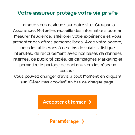
Votre assureur protège votre vie privée
À l’issue du congé de proche aidant, vous
retrouvez votre emploi
ou un
emploi similaire, rémunéré de façon au moins équivalente. Vous bénéficiez
d’un entretien professionnel avec votre employeur.
Lorsque vous naviguez sur notre site, Groupama
Assurances Mutuelles recueille des informations pour en
Quelles sont les aides complémentaires pour les
mesurer l’audience, améliorer votre expérience et vous
proches aidants ?
présenter des offres personnalisées. Avec votre accord,
nous les utiliserons à des fins de suivi statistique
Le congé proche aidant répond aux besoins exprimés par les aidants
intersites, de recoupement avec nos bases de données
d’être soutenus financièrement lorsqu’ils font le choix de s’engager auprès
internes, de publicité ciblée, de campagnes Marketing et
de leurs proches, comme d’arrêter de travailler pour s’occuper d’un parent.
permettre le partage de contenu vers les réseaux
Il vient en appui aux
autres aides existantes pour les aidants familiaux
,
sociaux.
dont le droit au répit, et aux solutions mises en place par les assureurs, à
Vous pouvez changer d’avis à tout moment en cliquant
commencer par l’assurance dépendance.
sur "Gérer mes cookies" en bas de chaque page.
Pour compenser la perte financière engendrée par un congé proche
aidant, il existe une alternative, qui consiste à être employé par la
personne aidée. Si c’est le cas, vous ne pourrez cependant plus bénéficier
Accepter et fermer
de l’AJPA. La personne aidée peut vous rémunérer lorsqu’elle perçoit :
La prestation de compensation du handicap (PCH) ;
Paramétrage
L’
allocation personnalisée d’autonomie
(APA), sauf si la personne