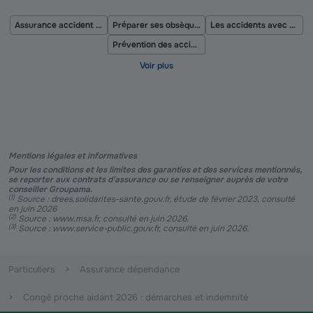
Assurance accident de la vie
Préparer ses obsèques
Les accidents avec un barbecue
Prévention des accidents domestiques
Mentions légales et informatives
Pour les conditions et les limites des garanties et des services mentionnés,
se reporter aux contrats d’assurance ou se renseigner auprès de votre
conseiller Groupama.
(
1
)
Source : drees.solidarites-sante.gouv.fr, étude de février 2023, consulté
en juin 2026
(
2
)
Source : www.msa.fr, consulté en juin 2026.
(
3
)
Source : www.service-public.gouv.fr, consulté en juin 2026.
Particuliers
Assurance dépendance
Congé proche aidant 2026 : démarches et indemnité