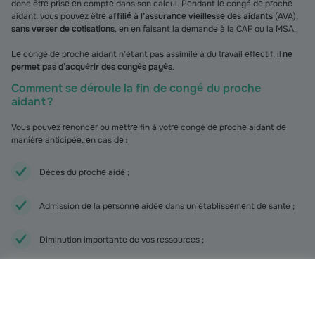
donc être prise en compte dans son calcul. Pendant le congé de proche
aidant, vous pouvez être
affilié à l’assurance vieillesse des aidants
(AVA),
sans verser de cotisations
, en en faisant la demande à la CAF ou la MSA.
Le congé de proche aidant n’étant pas assimilé à du travail effectif, il
ne
permet pas d’acquérir des congés payés
.
Comment se déroule la fin de congé du proche
aidant ?
Vous pouvez renoncer ou mettre fin à votre congé de proche aidant de
manière anticipée, en cas de :
Décès du proche aidé ;
Admission de la personne aidée dans un établissement de santé ;
Diminution importante de vos ressources ;
Recours à un service d’aide à domicile pour assister le proche aidé ;
Congé de proche aidant pris par un autre membre de la famille.