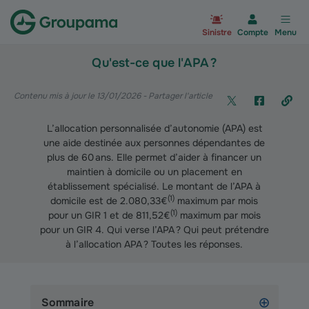
Aller à la page d’accueil du site Gr
Sinistre
Compte
Menu
Qu'est-ce que l'APA ?
Contenu mis à jour le 13/01/2026
- Partager l'article
L’allocation personnalisée d’autonomie (APA) est
une aide destinée aux personnes dépendantes de
plus de 60 ans. Elle permet d’aider à financer un
maintien à domicile ou un placement en
établissement spécialisé. Le montant de l’APA à
(
1
)
domicile est de 2.080,33€
maximum par mois
(
1
)
pour un GIR 1 et de 811,52€
maximum par mois
pour un GIR 4. Qui verse l’APA ? Qui peut prétendre
à l’allocation APA ? Toutes les réponses.
Sommaire