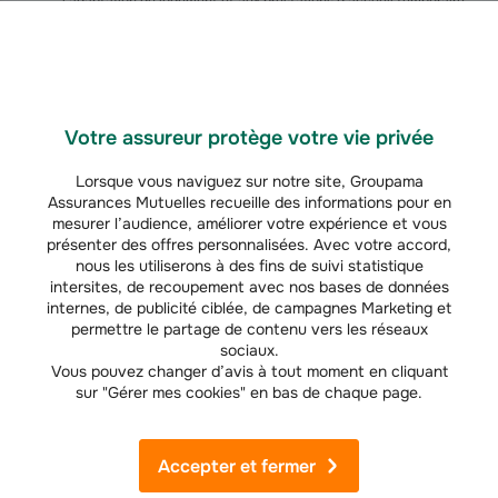
l’adaptation du logement et aux prestations d’accueil temporaire
ou de répit à domicile, peut être versée
ponctuellement
.
La partie visant à rémunérer un salarié employé à domicile, un
accueillant familial ou un service d’aide à domicile autorisé peut
Votre assureur protège votre vie privée
faire l’objet d’un
versement sous forme de Cesu préfinancé
.
Lorsque vous naviguez sur notre site, Groupama
Toutefois, il est possible de verser une partie de l’APA directement au
Assurances Mutuelles recueille des informations pour en
service d’aide à domicile du bénéficiaire, à la personne ou à l’organisme
mesurer l’audience, améliorer votre expérience et vous
qui fournit l’aide technique, réalise l’aménagement du logement ou assure
présenter des offres personnalisées. Avec votre accord,
l’accueil temporaire ou le répit à domicile.
nous les utiliserons à des fins de suivi statistique
intersites, de recoupement avec nos bases de données
Dans le cas d’un hébergement en établissement, l’aide APA est versée
internes, de publicité ciblée, de campagnes Marketing et
directement à l’établissement ou sur le compte bancaire du bénéficiaire,
permettre le partage de contenu vers les réseaux
s’il le souhaite. Le premier versement est effectué le mois qui suit celui de
sociaux.
la décision d’attribution. L’allocation est versée
le 10 de chaque mois au
Vous pouvez changer d’avis à tout moment en cliquant
(
2
)
plus tard
.
sur "Gérer mes cookies" en bas de chaque page.
Allocation personnalisée d'autonomie et succession
Accepter et fermer
Certaines personnes hésitent à faire une demande d’allocation
d’autonomie personnalisée par crainte que les sommes perçues soient