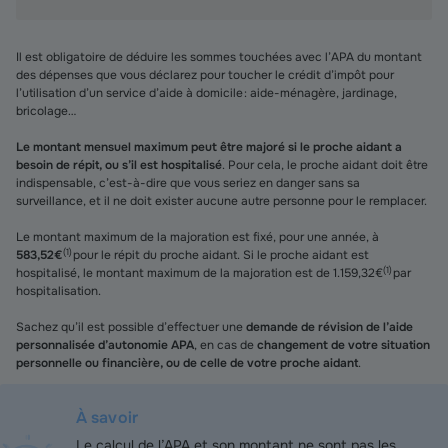
Il est obligatoire de déduire les sommes touchées avec l’APA du montant
des dépenses que vous déclarez pour toucher le crédit d’impôt pour
l’utilisation d’un service d’aide à domicile : aide-ménagère, jardinage,
bricolage…
Le montant mensuel maximum peut être majoré si le proche aidant a
besoin de répit, ou s’il est hospitalisé
. Pour cela, le proche aidant doit être
indispensable, c’est-à-dire que vous seriez en danger sans sa
surveillance, et il ne doit exister aucune autre personne pour le remplacer.
Le montant maximum de la majoration est fixé, pour une année, à
(
1
)
583,52€
pour le répit du proche aidant. Si le proche aidant est
(
1
)
hospitalisé, le montant maximum de la majoration est de 1.159,32€
par
hospitalisation.
Sachez qu’il est possible d’effectuer une
demande de révision de l’aide
personnalisée d’autonomie APA
, en cas de
changement de votre situation
personnelle ou financière, ou de celle de votre proche aidant
.
À savoir
Le calcul de l’APA et son montant ne sont pas les