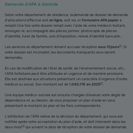
Demande d'APA à domicile
Selon votre département de résidence, la demande de dossier de demande
d’allocation s’effectue soit
en ligne
, soit via un
formulaire APA papier
à
remplir. Une fois votre dossier rempli avec l’aide de votre médecin traitant,
renvoyez-le, accompagné des pièces jointes : photocopie de pièces
d’identité, livret de famille, avis d’imposition, relevé d’identité bancaire...
(
1
)
Les services du département doivent accuser réception
sous 10 jours
. Si
votre dossier est incomplet, les documents manquants vous seront
demandés.
En cas de modification de l’état de santé, de l’environnement social, etc.,
l’APA forfaitaire peut être attribuée en urgence et de manière provisoire.
Elle est destinée aux situations présentant un caractère d’urgence d’ordre
(
1
)
médical ou social. Son montant est de
1.040,17€ en 2025
.
Une équipe médico-sociale est ensuite chargée d’évaluer votre degré de
dépendance et, au besoin, de vous proposer un plan d’aide en vous
présentant le montant du plan et les frais correspondants.
L’attribution de l’APA relève de la décision du département, qui vous est
notifiée après votre acceptation du plan d’aide, et doit intervenir dans les
(
2
)
deux mois
qui suivent la date de réception de votre dossier de demande.