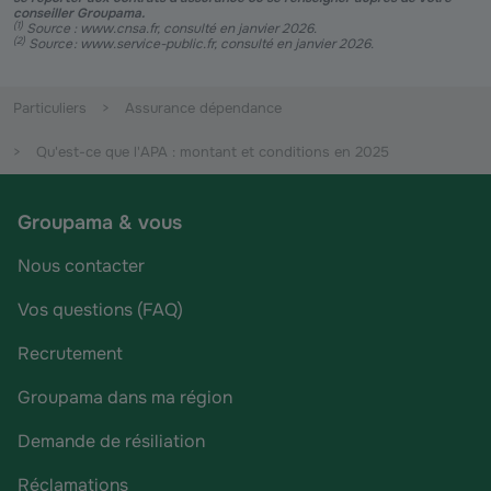
conseiller Groupama.
(
1
)
Source : www.cnsa.fr, consulté en janvier 2026.
(
2
)
Source : www.service-public.fr, consulté en janvier 2026.
Particuliers
Assurance dépendance
Qu'est-ce que l'APA : montant et conditions en 2025
Groupama & vous
Nous contacter
Vos questions (FAQ)
Recrutement
Groupama dans ma région
Demande de résiliation
Réclamations