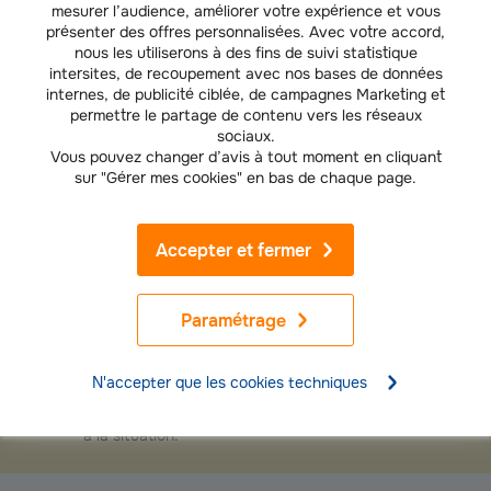
mesurer l’audience, améliorer votre expérience et vous
présenter des offres personnalisées. Avec votre accord,
L’assurance décès temporaire est souscrite pour une durée préfixée : la
nous les utiliserons à des fins de suivi statistique
somme ne sera versée à vos bénéficiaires que si votre décès intervient
intersites, de recoupement avec nos bases de données
dans ce délai. L’assurance décès « vie entière » vous couvre à vie.
internes, de publicité ciblée, de campagnes Marketing et
Jusqu’à quel âge souscrire une assurance décès ?
permettre le partage de contenu vers les réseaux
sociaux.
La souscription d’une assurance décès n’est plus forcément possible
Vous pouvez changer d’avis à tout moment en cliquant
passé un certain âge. L’âge maximal dépend des assureurs. Vous pourrez
sur "Gérer mes cookies" en bas de chaque page.
le vérifier dans les conditions générales de votre contrat. Plus vous
souscrivez jeune, moins la cotisation est élevée.
Accepter et fermer
Assuré Groupama
Groupama propose une assurance décès couvrant le
Paramétrage
décès par accident et/ou par maladie, avec une
souscription possible jusqu’à 85 ans. Elle permet de
protéger vos proches en leur apportant un soutien
N'accepter que les cookies techniques
financier et un accompagnement dès les premiers
moments, pour les aider à faire face plus sereinement
à la situation.