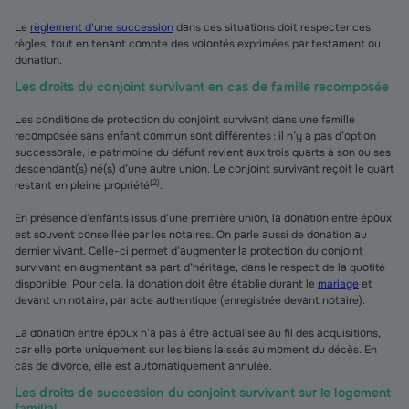
Le
règlement d'une succession
dans ces situations doit respecter ces
règles, tout en tenant compte des volontés exprimées par testament ou
donation.
Les droits du conjoint survivant en cas de famille recomposée
Les conditions de protection du conjoint survivant dans une famille
recomposée sans enfant commun sont différentes : il n’y a pas d’option
successorale, le patrimoine du défunt revient aux trois quarts à son ou ses
descendant(s) né(s) d’une autre union. Le conjoint survivant reçoit le quart
(
2
)
restant en pleine propriété
.
En présence d’enfants issus d’une première union, la donation entre époux
est souvent conseillée par les notaires. On parle aussi de donation au
dernier vivant. Celle-ci permet d’augmenter la protection du conjoint
survivant en augmentant sa part d’héritage, dans le respect de la quotité
disponible. Pour cela, la donation doit être établie durant le
mariage
et
devant un notaire, par acte authentique (enregistrée devant notaire).
La donation entre époux n’a pas à être actualisée au fil des acquisitions,
car elle porte uniquement sur les biens laissés au moment du décès. En
cas de divorce, elle est automatiquement annulée.
Les droits de succession du conjoint survivant sur le logement
familial