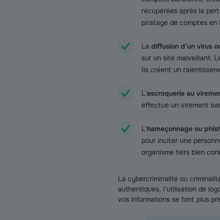
récupérées après la pert
piratage de comptes en l
La
diffusion d’un virus o
sur un site malveillant. L
Ils créent un ralentissem
L’
escroquerie au vireme
effectue un virement ba
L’
hameçonnage ou phis
pour inciter une person
organisme tiers bien con
La cybercriminalité ou criminali
authentiques, l’utilisation de log
vos informations se font plus pr