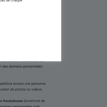
onnes qui lui sont liées
 bas de chaque
rs données personnelles sont
tte ou un téléphone portable
s personnelles contenues sur
es de manière frauduleuse. Le
on des données personnelles
répétitive envers une personne
ication de photos ou vidéos.
ons frauduleuses
(ouverture de
rmations personnelles sont