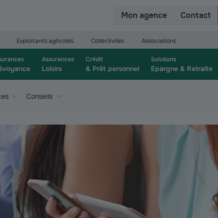
r
Mon agence
Contact
Exploitants agricoles
Collectivités
Associations
surances
Assurances
Crédit
Solutions
évoyance
Loisirs
& Prêt personnel
Epargne & Retraite
ces
Conseils