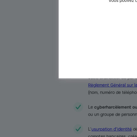
attaques. Les conséquences impa
Vous pouvez c
(clients, affiliés, fournisseurs, e
dérobées.
À titre privé, les cyberattaque
connecté à un réseau informati
Les attaques en ligne le
Quels sont les principaux dangers
Le
vol de données perso
votre ordinateur ou par 
Règlement Général sur l
(nom, numéro de téléphon
Le
cyberharcèlement ou
ou un groupe de personne
L’
usurpation d’identité
dé
comptes bancaires, créat