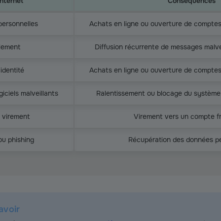
internet
Conséquences
sur internet
personnelles
Achats en ligne ou ouverture de comptes 
lement
Diffusion récurrente de messages malv
identité
Achats en ligne ou ouverture de comptes 
giciels malveillants
Ralentissement ou blocage du systèm
u virement
Virement vers un compte f
u phishing
Récupération des données p
avoir