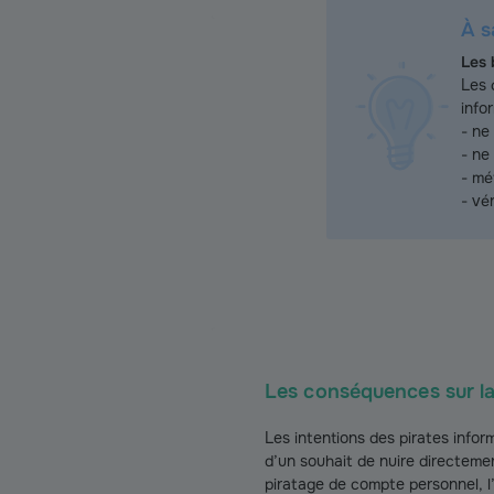
À s
L
es 
Les 
info
- ne
- ne
- mé
- vé
Les conséquences sur la 
Les intentions des pirates inform
d’un souhait de nuire directement
piratage de compte personnel, l