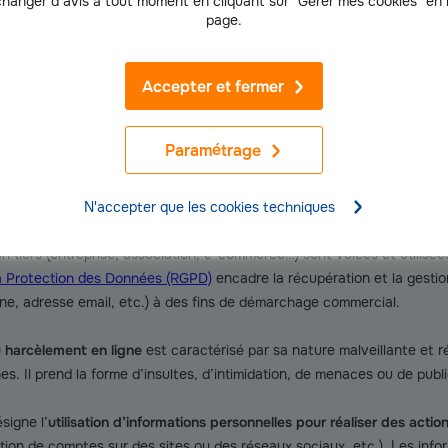
ctent le fonctionnement de la structure elle-même et toutes les pers
hanger d’avis à tout moment en cliquant sur "Gérer mes cookies" en
page.
tc.). Les
personnes privées
sont ainsi également touchées puisque leu
s peuvent concerner toute personne utilisant un ordinateur, une table
Accepter et fermer
que.
s plus fréquentes
Paramétrage
 d’internet ? Voici la liste des attaques les plus courantes.
N'accepter que les cookies techniques
nnelles
est certainement la menace la plus courante. Des information
un tiers (entreprise, association, e-commerce…) sont volées et utilisé
a Protection des Données (RGPD)
encadre la récupération et la gesti
e, adresse email, etc.) à des fins de démarchage commercial.
 harcèlement en ligne
est caractérisé par sa nature malveillante et 
s. Il prend la forme d’insultes, d’intimidation, de menaces ou de publ
signe l’
utilisation d’informations personnelles pour réaliser des acti
ion de comptes sur des sites ou des réseaux sociaux, etc.). Les info