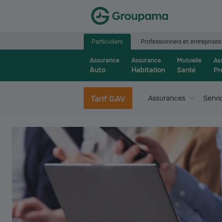
Aller à la page d’accueil du site Groupama.f
Particuliers
Professionnels et entreprises
Assurance
Assurance
Mutuelle
As
Auto
Habitation
Santé
Pr
Tarif GAV
Assurances
Servi