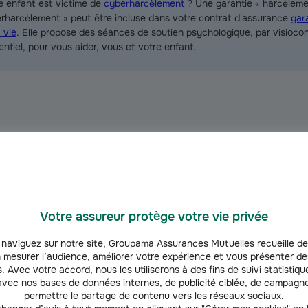
e enfant est victime de
cyberharcèlement
? Une garantie « harcèleme
rharcèlement » peut être incluse dans votre contrat d'assurance
gar
 vie
. Elle propose des séances de soutien psychologique, par visioco
entiel, pour vous aider, vous et votre enfant.
 : cibles et conséquences
s malveillants envers un système informatique connecté à internet da
 cybercriminalité utilise des techniques de plus en plus performantes
Votre assureur protège votre vie privée
naviguez sur notre site, Groupama Assurances Mutuelles recueille de
 mesurer l’audience, améliorer votre expérience et vous présenter de
es cyberattaques
. Avec votre accord, nous les utiliserons à des fins de suivi statistique
vec nos bases de données internes, de publicité ciblée, de campagne
organismes publics
détenant de nombreux fichiers d’information sont le
permettre le partage de contenu vers les réseaux sociaux.