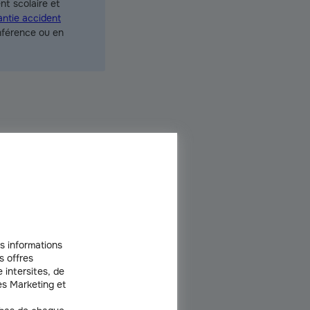
nt scolaire et
antie accident
nférence ou en
ns le but de voler, de modifier
 et peut causer de sérieux
s informations
s offres
 intersites, de
s Marketing et
s principales cibles des