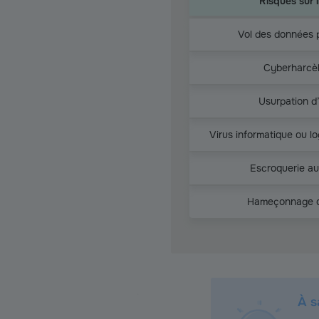
Risques sur 
Les principales menaces 
Vol des données 
Cyberharcè
Usurpation d’
Virus informatique ou lo
Escroquerie a
Hameçonnage o
À s