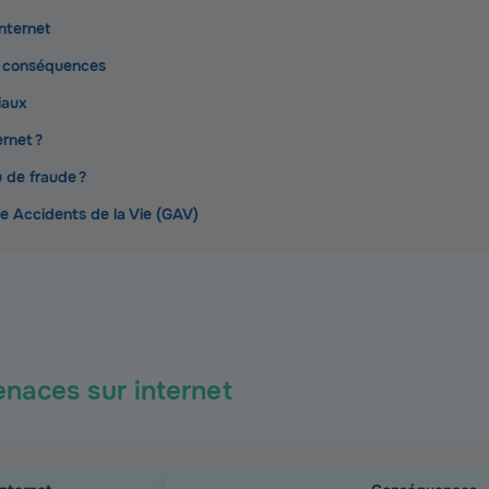
nternet
t conséquences
iaux
rnet ?
 de fraude ?
ie Accidents de la Vie (GAV)
enaces sur internet