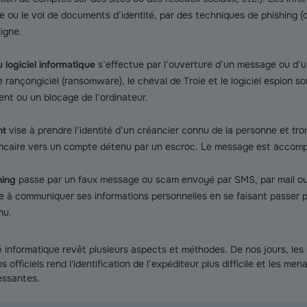
e ou le vol de documents d’identité, par des techniques de phishing 
igne.
u logiciel informatique
s’effectue par l’ouverture d’un message ou d’un
e rançongiciel (ransomware), le cheval de Troie et le logiciel espion son
ent ou un blocage de l’ordinateur.
nt
vise à prendre l’identité d’un créancier connu de la personne et tro
ncaire vers un compte détenu par un escroc. Le message est accomp
hing
passe par un faux message ou scam envoyé par SMS, par mail ou 
ne à communiquer ses informations personnelles en se faisant passer
nu.
té informatique revêt plusieurs aspects et méthodes. De nos jours, le
os officiels rend l'identification de l’expéditeur plus difficile et les m
essantes.