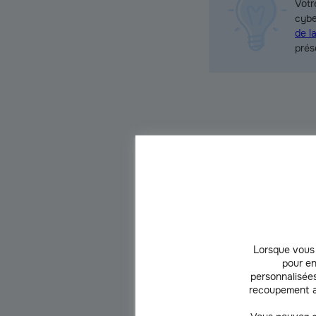
Votr
cybe
de la
prés
Les cyberattaques
Les cyberattaques sont des acte
ou de supprimer des données. La
dommages.
Lorsque vous 
pour en
Les principales cibles d
personnalisées
recoupement a
Les
entreprises privées et les 