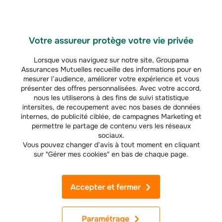
disciplinaires. La direction de l’établissement peut aussi
décider de le
radier
si elle estime que l’élève en cause est une source potentielle de
danger. Il devra s’inscrire dans un autre collège ou lycée pour poursuivre sa
scolarité.
Votre assureur protège votre vie privée
Sur le plan judiciaire, le Code pénal prévoit des peines d’incarcération et
Lorsque vous naviguez sur notre site, Groupama
des amendes. La durée d’emprisonnement dépend de l’âge du harceleur.
Assurances Mutuelles recueille des informations pour en
À quel moment saisir la justice face au harcèlement à
mesurer l’audience, améliorer votre expérience et vous
l'école ?
présenter des offres personnalisées. Avec votre accord,
nous les utiliserons à des fins de suivi statistique
Si, à la suite de votre signalement,
intersites, de recoupement avec nos bases de données
les actions menées par l’établissement
ne permettent pas de résoudre le problème
, vous pouvez porter plainte
internes, de publicité ciblée, de campagnes Marketing et
contre l’auteur du harcèlement auprès du commissariat de police ou de la
permettre le partage de contenu vers les réseaux
gendarmerie.
sociaux.
Vous pouvez changer d’avis à tout moment en cliquant
FAQ – Vos questions sur le harcèlement scolaire et les
sur "Gérer mes cookies" en bas de chaque page.
actions à mener
Le harcèlement scolaire est-il puni par la loi ?
Accepter et fermer
Oui, le harcèlement scolaire est considéré comme un délit depuis
l’adoption de la loi n°2022-299 du 2 mars 2022 visant à combattre le
harcèlement scolaire. Le harceleur peut écoper d’une peine de prison
assortie d’une amende élevée.
Paramétrage