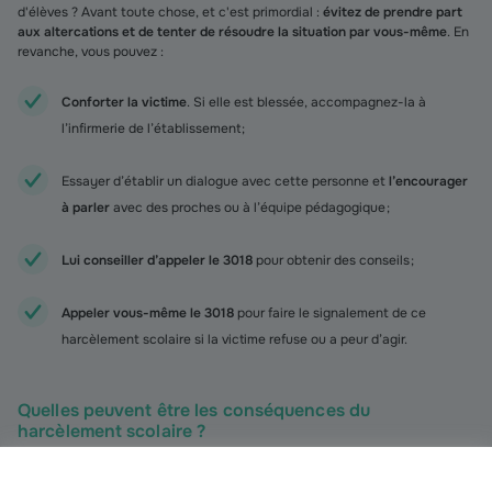
d'élèves ? Avant toute chose, et c'est primordial :
évitez de prendre part
aux altercations et de tenter de résoudre la situation par vous-même
. En
revanche, vous pouvez :
Conforter la victime
. Si elle est blessée, accompagnez-la à
l’infirmerie de l’établissement ;
Essayer d’établir un dialogue avec cette personne et
l’encourager
à parler
avec des proches ou à l’équipe pédagogique ;
Lui conseiller d’appeler le 3018
pour obtenir des conseils ;
Appeler vous-même le 3018
pour faire le signalement de ce
harcèlement scolaire si la victime refuse ou a peur d’agir.
Quelles peuvent être les conséquences du
harcèlement scolaire ?
Lorsque les faits de harcèlement sont avérés, les conséquences pour leur
auteur peuvent être sérieuses. Il s’expose tout d’abord à des sanctions