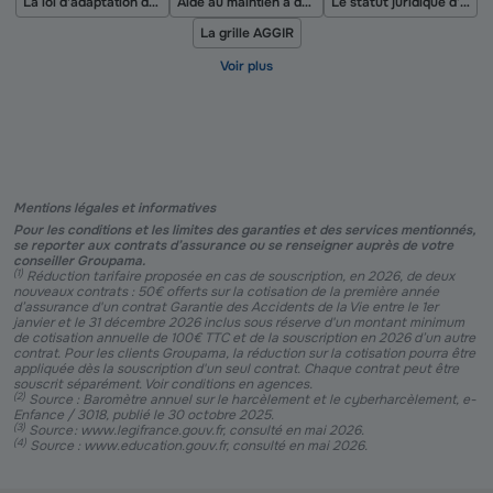
La loi d'adaptation de la société au vieillissement
Aide au maintien à domicile
Le statut juridique d’un aidant familial
La grille AGGIR
Mentions légales et informatives
Pour les conditions et les limites des garanties et des services mentionnés,
se reporter aux contrats d’assurance ou se renseigner auprès de votre
conseiller Groupama.
(
1
)
Réduction tarifaire proposée en cas de souscription, en 2026, de deux
nouveaux contrats : 50€ offerts sur la cotisation de la première année
d’assurance d'un contrat Garantie des Accidents de la Vie entre le 1er
janvier et le 31 décembre 2026 inclus sous réserve d'un montant minimum
de cotisation annuelle de 100€ TTC et de la souscription en 2026 d’un autre
contrat. Pour les clients Groupama, la réduction sur la cotisation pourra être
appliquée dès la souscription d'un seul contrat. Chaque contrat peut être
souscrit séparément. Voir conditions en agences.
(
2
)
Source : Baromètre annuel sur le harcèlement et le cyberharcèlement, e-
Enfance / 3018, publié le 30 octobre 2025.
(
3
)
Source : www.legifrance.gouv.fr, consulté en mai 2026.
(
4
)
Source : www.education.gouv.fr, consulté en mai 2026.