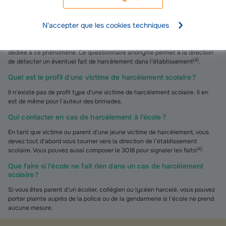
Existe-t-il un test ou un questionnaire d'auto-évaluation pour
détecter le harcèlement scolaire ?
N'accepter que les cookies techniques
Chaque année, les écoliers à partir du CE2, les collégiens et les lycéens
remplissent une fiche sur le harcèlement scolaire au cours de la journée
dédiée à ce phénomène. Ce questionnaire anonyme permet à la direction
(
4
)
de détecter un éventuel fait de harcèlement dans l’établissement
.
Quel est le profil d'une victime de harcèlement scolaire ?
Il n’existe pas de profil type d’une victime de harcèlement scolaire. Il en
est de même pour l’auteur des brimades.
Qui contacter en cas de harcèlement à l'école ?
En tant que victime ou parent d’une jeune victime de harcèlement, vous
devez tout d’abord vous tourner vers la direction de l’établissement
(
4
)
scolaire. Vous pouvez aussi composer le 3018 pour signaler les faits
.
Que faire si l'école ne fait rien dans un cas de harcèlement
scolaire ?
Si vous êtes parent d’un écolier, collégien ou lycéen harcelé, vous pouvez
porter plainte auprès de la police ou de la gendarmerie si l’école ne prend
aucune mesure.