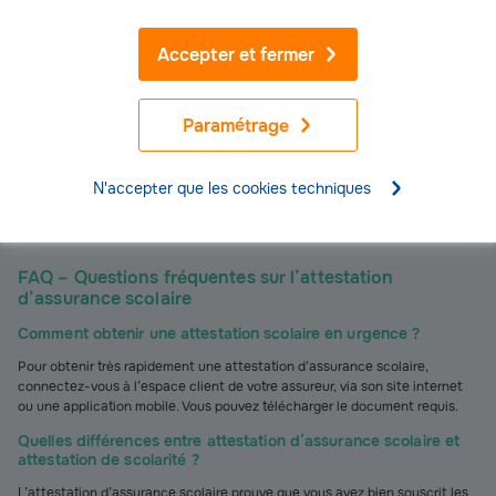
À savoir
Une assurance scolaire n’est pas requise pour
Accepter et fermer
inscrire un enfant dans un établissement scolaire ni
pour pratiquer les activités prévues dans le temps
scolaire obligatoire, activités sportives comprises. Elle
Paramétrage
est en revanche
obligatoire pour les activités
facultatives
et périscolaires (cantine, garderie,
études surveillées, clubs de sport…).
N'accepter que les cookies techniques
FAQ – Questions fréquentes sur l’attestation
d’assurance scolaire
Comment obtenir une attestation scolaire en urgence ?
Pour obtenir très rapidement une attestation d’assurance scolaire,
connectez-vous à l’espace client de votre assureur, via son site internet
ou une application mobile. Vous pouvez télécharger le document requis.
Quelles différences entre attestation d’assurance scolaire et
attestation de scolarité ?
L’attestation d’assurance scolaire prouve que vous avez bien souscrit les