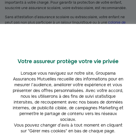
importants à votre charge. Pour garantir la protection de votre enfant,
souscrire une assurance scolaire, voire extrascolaire, est recommandée.
Sans attestation d’assurance scolaire ou extrascolaire, votre enfant ne
peut pas non plus participer à un séjour linguistique ou à une
colonie de
vacances
.
Comment souscrire rapidement une assurance
scolaire pour la rentrée 2026-2027 ?
Pour bien
préparer la rentrée scolaire
, faites le bilan des garanties
d’assurance comprises dans vos contrats et listez les activités
Votre assureur protège votre vie privée
périscolaires ou extrascolaires de votre enfant.
Lorsque vous naviguez sur notre site, Groupama
Les contrats d’assurance scolaire et extrascolaire comprennent au
Assurances Mutuelles recueille des informations pour en
minimum une partie
responsabilité civile
et une partie
garantie individuelle
mesurer l’audience, améliorer votre expérience et vous
accident
. Ces garanties sont généralement aussi incluses dans d’autres
contrats d’assurance tels qu’une
assurance multirisque habitation
(MRH)
présenter des offres personnalisées. Avec votre accord,
ou une
garantie accidents de la vie
(GAV).
nous les utiliserons à des fins de suivi statistique
intersites, de recoupement avec nos bases de données
Si vous disposez déjà de l’un de ces contrats, vous pouvez contacter
internes, de publicité ciblée, de campagnes Marketing et
directement votre ou vos assureurs afin qu’ils vous délivrent l’attestation
permettre le partage de contenu vers les réseaux
scolaire pour votre enfant. En revanche, celui-ci sera moins couvert que
sociaux.
s’il bénéficie d’une assurance scolaire.
Vous pouvez changer d’avis à tout moment en cliquant
sur "Gérer mes cookies" en bas de chaque page.