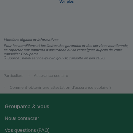
Mentions légales et informatives
Pour les conditions et les limites des garanties et des services mentionnés,
se reporter aux contrats d’assurance ou se renseigner auprès de votre
conseiller Groupama.
(
1
)
Source : www.service-public.gouv.fr, consulté en juin 2026.
Particuliers
Assurance scolaire
Comment obtenir une attestation d'assurance scolaire ?
Groupama & vous
Nous contacter
Vos questions (FAQ)