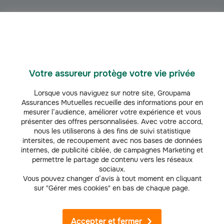
Obtenez
gratuitem
ent votre
Votre assureur protège votre vie privée
Un conseiller me rappelle
tarif
Lorsque vous naviguez sur notre site, Groupama
assurance
Assurances Mutuelles recueille des informations pour en
mesurer l’audience, améliorer votre expérience et vous
scolaire
présenter des offres personnalisées. Avec votre accord,
nous les utiliserons à des fins de suivi statistique
intersites, de recoupement avec nos bases de données
internes, de publicité ciblée, de campagnes Marketing et
permettre le partage de contenu vers les réseaux
sociaux.
Vous pouvez changer d’avis à tout moment en cliquant
sur "Gérer mes cookies" en bas de chaque page.
Découvrez nos offres complémentaires
Accepter et fermer