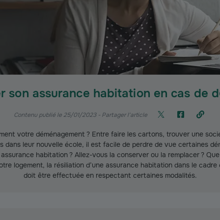
er son assurance habitation en cas de
Contenu publié le 25/01/2023
- Partager l'article
ment votre déménagement ? Entre faire les cartons, trouver une so
ts dans leur nouvelle école, il est facile de perdre de vue certaines d
 assurance habitation ? Allez-vous la conserver ou la remplacer ? Qu
votre logement, la résiliation d’une assurance habitation dans le cad
doit être effectuée en respectant certaines modalités.