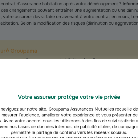
 contrat d’assurance habitation après votre déménagement ?
Informe
te des changements pouvant entraîner une augmentation ou une diminu
et, votre assureur devra faire un avenant à votre contrat en cours, t
abitation. Selon la modification des risques (diminution ou aggravation
suré Groupama
 avez souscrit une assurance habitation chez Groupama et vous vou
nager ? En transférant vos garanties sur votre nouveau logement, vo
’ensemble des garanties que vous avez souscrit, dans les mêmes condi
cienne et à la nouvelle adresse, durant une période de 30 jours à co
ontrat de location ou de la mise à disposition en cas d’acquisition immo
Votre assureur protège votre vie privée
naviguez sur notre site, Groupama Assurances Mutuelles recueille de
 mesurer l’audience, améliorer votre expérience et vous présenter de
. Avec votre accord, nous les utiliserons à des fins de suivi statistique
vec nos bases de données internes, de publicité ciblée, de campagne
permettre le partage de contenu vers les réseaux sociaux.