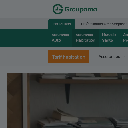
Aller à la page d’accueil du site Groupama.f
Particuliers
Professionnels et entreprises
Assurance
Assurance
Mutuelle
As
Auto
Habitation
Santé
Pr
Tarif habitation
Assurances