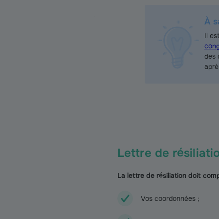
À s
Il e
cong
des 
aprè
Lettre de résilia
La lettre de résiliation doit com
Vos coordonnées ;