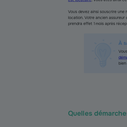
Vous devez ainsi souscrire une 
location. Votre ancien assureur 
prendra effet 1 mois après récept
À s
Vous
déma
bien
Quelles démarches