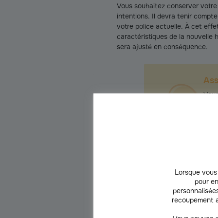
Vous souhaitez conserver votre
intentions. Il devra tenir comp
votre police actuelle. À cet eff
caractéristiques de la nouvelle h
sera ajusté en conséquence.
As
Vous
démé
de l
l’an
du c
Lorsque vous 
pour en
personnalisées
recoupement a