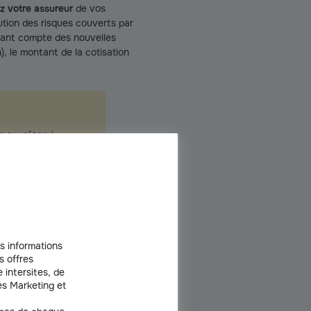
z votre assureur
de vos
tion des risques couverts par
enant compte des nouvelles
), le montant de la cotisation
s apprêtez à
us bénéficiez
tions à
mpter du début
bilière.
s informations
s offres
 intersites, de
s Marketing et