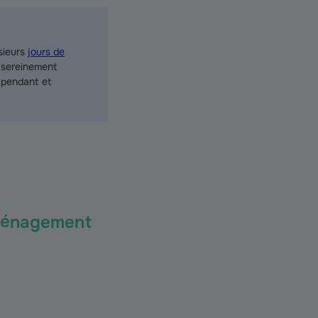
usieurs
jours de
s sereinement
 pendant et
éménagement