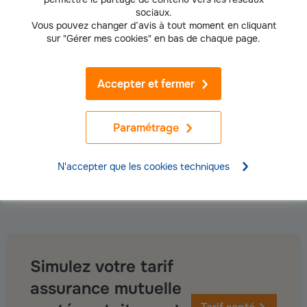
sociaux.
Vous pouvez changer d’avis à tout moment en cliquant
Assuré Groupama
sur "Gérer mes cookies" en bas de chaque page.
Votre mutuelle Groupama vous rembourse les
sommes qui restent à votre charge suite à vos
consultations chez le psychologue
Accepter et fermer
couvertes par
le régime obligatoire. Groupama propose
également un
pack Prévention
pour vos
accompagner dans certaines addictions comme le
Paramétrage
tabac, selon le niveau de garanties choisi dans
votre contrat.
N'accepter que les cookies techniques
Simulez votre tarif
assurance mutuelle