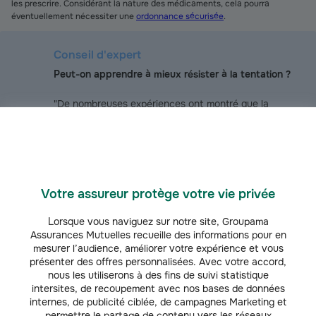
les prescrire. Considérant la nature des médicaments, cela pourra
éventuellement nécessiter une
ordonnance sécurisée
.
Conseil d'expert
Peut-on apprendre à mieux résister à la tentation ?
"De nombreuses expériences ont montré que la
capacité de résistance à la tentation faisait
intervenir une partie du cerveau impliquée dans les
processus de mémorisation : l’hippocampe. Ainsi, la
mémoire liée à l’imagination permet de prendre de la
distance avec le désir de satisfaction immédiate.
Votre assureur protège votre vie privée
Mais chacun d’entre nous, adulte comme enfant,
peut apprendre à renforcer cette faculté. Ce self-
Lorsque vous naviguez sur notre site, Groupama
control n’est pas inné, c’est une compétence
Assurances Mutuelles recueille des informations pour en
cognitive qui s’apprend."
mesurer l’audience, améliorer votre expérience et vous
présenter des offres personnalisées. Avec votre accord,
Réponse de Bénédicte Salthun-Lassalle, rédactrice
nous les utiliserons à des fins de suivi statistique
en chef adjointe à Cerveau & Psycho
intersites, de recoupement avec nos bases de données
internes, de publicité ciblée, de campagnes Marketing et
permettre le partage de contenu vers les réseaux