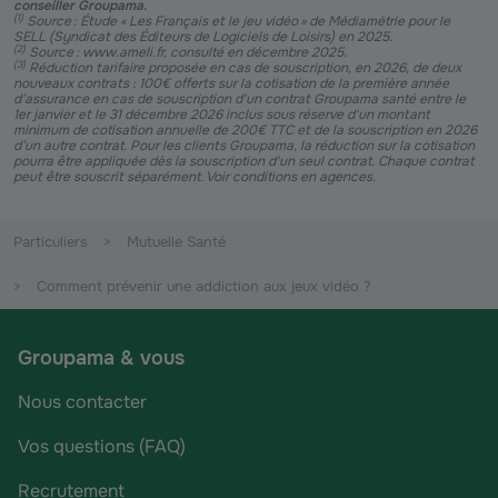
conseiller Groupama.
(
1
)
Source : Étude « Les Français et le jeu vidéo » de Médiamétrie pour le
SELL (Syndicat des Éditeurs de Logiciels de Loisirs) en 2025.
(
2
)
Source : www.ameli.fr, consulté en décembre 2025.
(
3
)
Réduction tarifaire proposée en cas de souscription, en 2026, de deux
nouveaux contrats : 100€ offerts sur la cotisation de la première année
d’assurance en cas de souscription d'un contrat Groupama santé entre le
1er janvier et le 31 décembre 2026 inclus sous réserve d'un montant
minimum de cotisation annuelle de 200€ TTC et de la souscription en 2026
d’un autre contrat. Pour les clients Groupama, la réduction sur la cotisation
pourra être appliquée dès la souscription d'un seul contrat. Chaque contrat
peut être souscrit séparément. Voir conditions en agences.
Particuliers
Mutuelle Santé
Comment prévenir une addiction aux jeux vidéo ?
Groupama & vous
Nous contacter
Vos questions (FAQ)
Recrutement