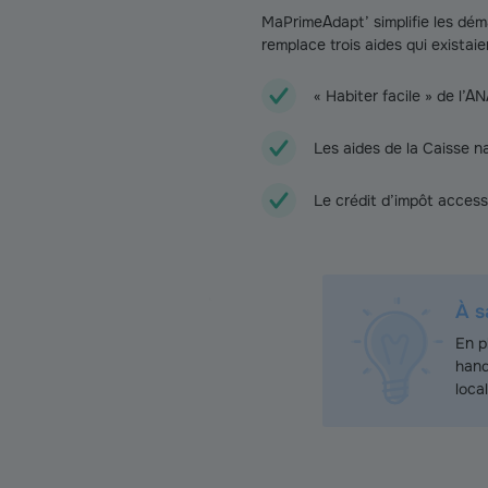
MaPrimeAdapt’ simplifie les déma
remplace trois aides qui existai
« Habiter facile » de l’A
Les aides de la Caisse n
Le crédit d’impôt access
À s
En p
hand
loca