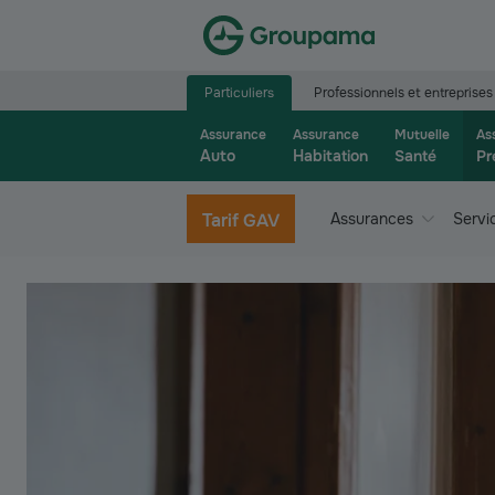
Aller à la page d’accueil du site Groupama.f
Particuliers
Professionnels et entreprises
Assurance
Assurance
Mutuelle
As
Auto
Habitation
Santé
Pr
Tarif GAV
Assurances
Servi