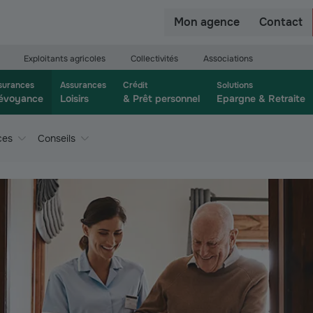
r
Mon agence
Contact
Exploitants agricoles
Collectivités
Associations
surances
Assurances
Crédit
Solutions
évoyance
Loisirs
& Prêt personnel
Epargne & Retraite
ces
Conseils