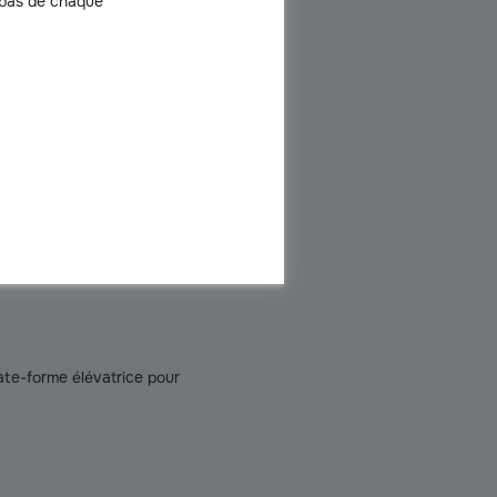
 bas de chaque
n. Ils concernent différentes
itant les risques de chute. Ils
ate-forme élévatrice pour