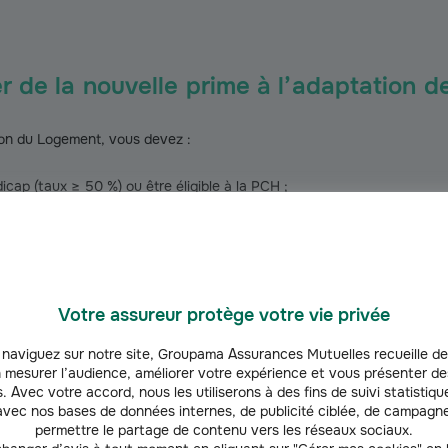
r de la nouvelle prime à l’adaptation 
ion du Logement, vous devez :
icap (taux ≥ 50 %) ou être éligible à la PCH ;
ns condition d’autonomie ou avoir 60 à 69 ans avec une perte d’autono
olitaine ou en Outre‑mer ;
Votre assureur protège votre vie privée
nt ou locataire du parc privé.
naviguez sur notre site, Groupama Assurances Mutuelles recueille de
 mesurer l’audience, améliorer votre expérience et vous présenter de
s aux revenus “modestes” ou “très modestes”.
. Avec votre accord, nous les utiliserons à des fins de suivi statistique
vec nos bases de données internes, de publicité ciblée, de campagne
avaux peut financer le dispositif MaPr
permettre le partage de contenu vers les réseaux sociaux.