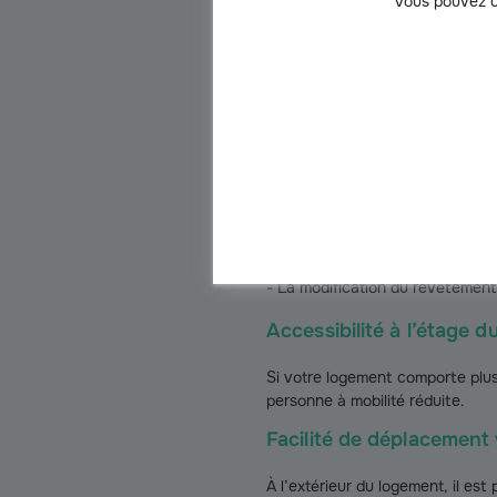
Vous pouvez c
Les
travaux pour maintenir à do
pièces de la maison.
Adaptation de la salle d
Dans une salle de bain, les trav
peuvent concerner, entre autres
- La fixation de barres d’appui ;
- La pose de cuvettes de toilett
- Le remplacement d’une baignoi
- La pose d’un lavabo adapté ;
- La modification du revêtement d
Accessibilité à l’étage 
Si votre logement comporte plus
personne à mobilité réduite.
Facilité de déplacement 
À l’extérieur du logement, il est 