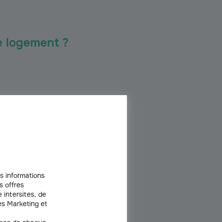
de logement ?
mie (GIR 1 à 6) ;
s informations
s offres
 intersites, de
s Marketing et
imeAdapt’ ?