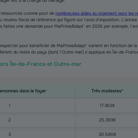
payer est à la charge du ménage.
s ressources comme pour de
nombreuses aides au logement pour les re
au revenu fiscal de référence qui figure sur l’avis d’imposition. L’ann
s faites une demande pour MaPrimeAdapt’ en 2026 par exemple, l’avis
respecter pour bénéficier de MaPrimeAdapt’ varient en fonction de la
férent du reste du pays (dont l’Outre-mer) s’applique en Île-de-Franc
ors Île-de-France et Outre-mer
rsonnes dans le foyer
Très modestes*
ors Île-de-France et Outre-mer
1
17.363€
2
25.393€
3
30.540€