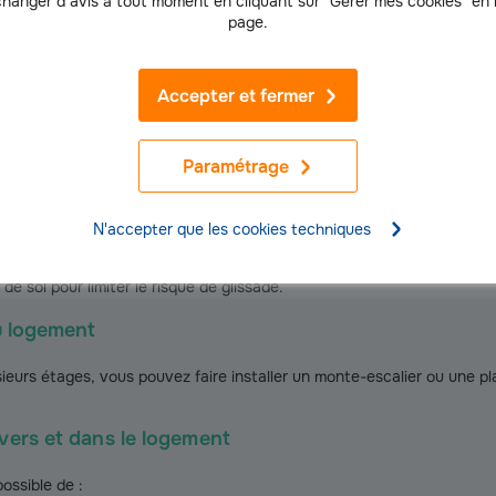
hanger d’avis à tout moment en cliquant sur "Gérer mes cookies" en
page.
micile les personnes âgées
peuvent être réalisés avec cette subventio
Accepter et fermer
e bain
aux d’adaptation permettent de continuer à faire sa toilette tout en év
Paramétrage
 :
es surélevées ;
N'accepter que les cookies techniques
re par une douche de plain-pied ;
e sol pour limiter le risque de glissade.
du logement
ieurs étages, vous pouvez faire installer un monte-escalier ou une pl
vers et dans le logement
possible de :