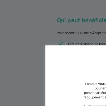
Qui peut bénéficie
Pour obtenir la Prime d’Adaptat
Être en situation de hand
Avoir 70 ans ou plus, sa
Résider en France métrop
Être propriétaire occupa
Lorsque vous 
pour en
L’aide est réservée aux ménage
personnalisées
recoupement a
Quels types de tr