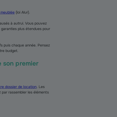
u meublée
(loi Alur).
ausés à autrui. Vous pouvez
e garanties plus étendues pour
lefs puis chaque année. Pensez
tre budget.
de son premier
re dossier de location
. Les
ez par rassembler les éléments