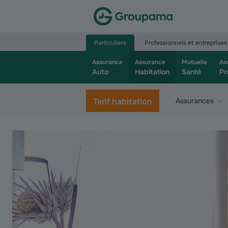
Aller à la page d’accueil du site Groupama.f
Particuliers
Professionnels et entreprises
Assurance
Assurance
Mutuelle
As
Auto
Habitation
Santé
Pr
Tarif habitation
Assurances