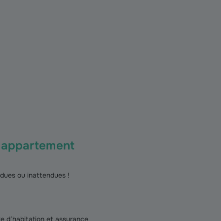
r appartement
ndues ou inattendues !
xe d’habitation et assurance