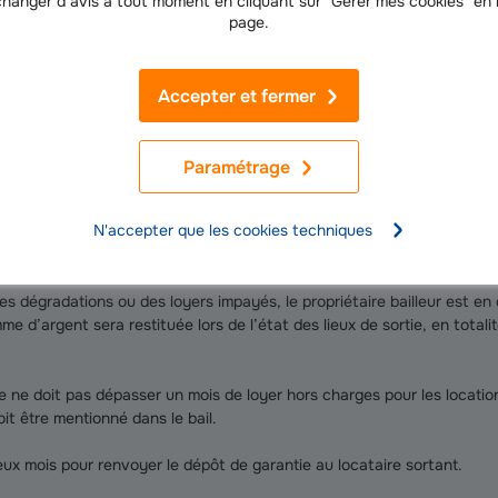
hanger d’avis à tout moment en cliquant sur "Gérer mes cookies" en
demandez conseil le cas échéant.
page.
Accepter et fermer
n document obligatoire établi lors de la location d’un logement et joint
 du logement et des équipements mentionnés. Il est établi en deux exe
 être signé par les deux parties qui en gardent un exemplaire.
Paramétrage
ie a lieu lorsque le locataire quitte le logement, ce qui permet de com
ons.
N'accepter que les cookies techniques
e caution ou dépôt de garantie
es dégradations ou des loyers impayés, le propriétaire bailleur est e
e d’argent sera restituée lors de l’état des lieux de sortie, en totalit
 ne doit pas dépasser un mois de loyer hors charges pour les locatio
oit être mentionné dans le bail.
eux mois pour renvoyer le dépôt de garantie au locataire sortant.