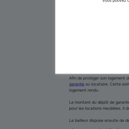
Vous pouvez c
contrat avant de le signer, et 
L’état des lieux
Le constat d’
état des lieux
est u
plus précisément possible l’état
locataire dans les lieux, et doit
Un nouvel état des lieux de sort
repérer d’éventuelles dégradati
Les règles en matière d
Afin de protéger son logement d
garantie
au locataire. Cette somm
logement rendu.
Le montant du dépôt de garantie
pour les locations meublées. Il d
Le bailleur dispose ensuite de d