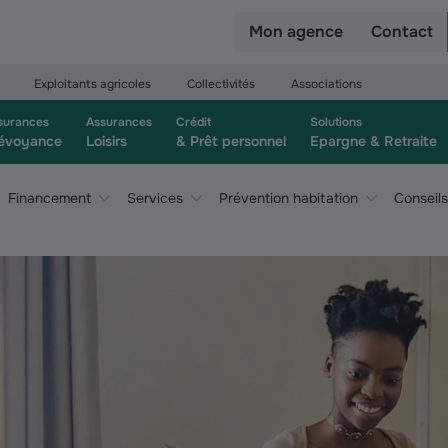
r
Mon agence
Contact
Exploitants agricoles
Collectivités
Associations
surances
Assurances
Crédit
Solutions
évoyance
Loisirs
& Prêt personnel
Epargne & Retraite
Financement
Services
Prévention habitation
Conseils