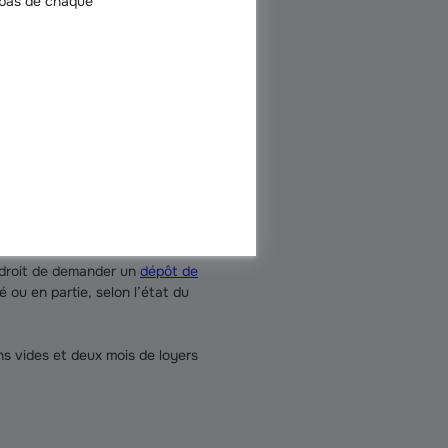
 bas de chaque
 au contrat de bail. Il décrit le
mplaires lors de l’entrée du
parer les descriptions et de
n droit de demander un
dépôt de
é ou en partie, selon l’état du
ns vides et deux mois de loyers