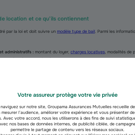
de location et ce qu’ils contiennent
é par la loi et doit suivre un
modèle type de bail
. Parmi les informatio
et administratifs :
montant du loyer,
charges locatives
, modalités de 
férence dans les zones tendues.
logement et du bail :
superficie, durée du contrat (trois ans pour une 
es durées adaptées pour les étudiants ou les personnes en mobilité) 
ées.
Votre assureur protège votre vie privée
ment du bail :
clause résolutoire en cas de manquement du locataire 
naviguez sur notre site, Groupama Assurances Mutuelles recueille de
zones tendues, trois mois pour les locations vides hors zone tendue).
 mesurer l’audience, améliorer votre expérience et vous présenter de
. Avec votre accord, nous les utiliserons à des fins de suivi statistique
vec nos bases de données internes, de publicité ciblée, de campagne
 Votre propriétaire ne pourra pas vous demander de partir avant la fi
permettre le partage de contenu vers les réseaux sociaux.
ation. Un bailleur doit aussi respecter des
conditions de location
. Pr