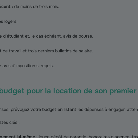
écent :
de moins de trois mois.
s loyers.
e d’étudiant et, le cas échéant, avis de bourse.
 de travail et trois derniers bulletins de salaire.
 avis d’imposition si requis.
n budget pour la location de son premie
prises, prévoyez votre budget en listant les dépenses à engager, atte
stes clés :
ogement lui-même :
loyer, dépôt de garantie, honoraires d’agence, ta