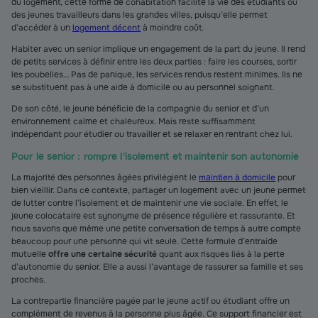
du logement, cette forme de cohabitation facilite la vie des étudiants ou
des jeunes travailleurs dans les grandes villes, puisqu’elle permet
d’accéder à un
logement décent
à moindre coût.
Habiter avec un senior implique un engagement de la part du jeune. Il rend
de petits services à définir entre les deux parties : faire les courses, sortir
les poubelles… Pas de panique, les services rendus restent minimes. Ils ne
se substituent pas à une aide à domicile ou au personnel soignant.
De son côté, le jeune bénéficie de la compagnie du senior et d’un
environnement calme et chaleureux. Mais reste suffisamment
indépendant pour étudier ou travailler et se relaxer en rentrant chez lui.
Pour le senior : rompre l'isolement et maintenir son autonomie
La majorité des personnes âgées privilégient le
maintien à domicile
pour
bien vieillir. Dans ce contexte, partager un logement avec un jeune permet
de lutter contre l’isolement et de maintenir une vie sociale. En effet, le
jeune colocataire est synonyme de présence régulière et rassurante. Et
nous savons que même une petite conversation de temps à autre compte
beaucoup pour une personne qui vit seule. Cette formule d’entraide
mutuelle
offre une certaine sécurité
quant aux risques liés à la perte
d’autonomie du senior. Elle a aussi l’avantage de rassurer sa famille et ses
proches.
La contrepartie financière payée par le jeune actif ou étudiant offre un
complément de revenus à la personne plus âgée. Ce support financier est