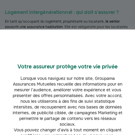
Logement intergénérationnel : qui doit s'assurer ?
En tant qu’occupant du logement, propriétaire ou locataire,
le senior
souscrit une assurance habitation
. Elle est obligatoire pour les locataires
et pour les propriétaires d’un logement en copropriété.
Le jeune hébergé doit également prendre une assurance habitation
qui
comporte au minimum la
garantie responsabilité civile
et les autres
garanties nécessaires pour protéger ses effets personnels. Cette situation
diffère de l’
assurance pour une colocation
.
Votre assureur protège votre vie privée
FAQ – Questions fréquentes sur le logement
intergénérationnel
Lorsque vous naviguez sur notre site, Groupama
Assurances Mutuelles recueille des informations pour en
Quelle est la durée maximale d'un contrat de cohabitation
mesurer l’audience, améliorer votre expérience et vous
intergénérationnelle ?
présenter des offres personnalisées. Avec votre accord,
nous les utiliserons à des fins de suivi statistique
Il n’existe pas de durée maximale légale pour un contrat de cohabitation
intersites, de recoupement avec nos bases de données
intergénérationnelle. Les deux parties s’entendent sur sa durée. Si l’une ou
internes, de publicité ciblée, de campagnes Marketing et
l’autre des personnes veut mettre fin à cette cohabitation, elle doit donner
permettre le partage de contenu vers les réseaux
(
2
)
un préavis d’un mois
à l’autre personne.
sociaux.
Peut-on faire une cohabitation intergénérationnelle en
Vous pouvez changer d’avis à tout moment en cliquant
logement locatif (non propriétaire) ?