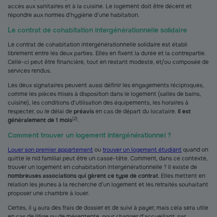
accès aux sanitaires et à la cuisine. Le logement doit être décent et
répondre aux normes d’hygiène d’une habitation.
Le contrat de cohabitation intergénérationnelle solidaire
Le contrat de cohabitation intergénérationnelle solidaire est établi
librement entre les deux parties. Elles en fixent la durée et la contrepartie.
Celle-ci peut être financière, tout en restant modeste, et/ou composée de
services rendus.
Les deux signataires peuvent aussi définir les engagements réciproques,
comme les pièces mises à disposition dans le logement (salles de bains,
cuisine), les conditions d’utilisation des équipements, les horaires à
respecter, ou le délai de
préavis
en cas de départ du locataire.
Il est
(
2
)
généralement de 1 mois
.
Comment trouver un logement intergénérationnel ?
Louer son premier appartement
ou
trouver un logement étudiant
quand on
quitte le nid familial peut être un casse-tête. Comment, dans ce contexte,
trouver un logement en cohabitation intergénérationnelle ? Il existe de
nombreuses associations qui gèrent ce type de contrat
. Elles mettent en
relation les jeunes à la recherche d’un logement et les retraités souhaitant
proposer une chambre à louer.
Certes, il y aura des frais de dossier et de suivi à payer, mais cela sera utile
en cas de litige ou de mésentente, pour changer d’accueillant, par