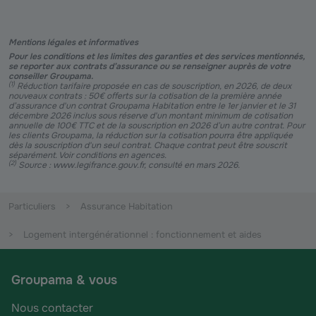
Mentions légales et informatives
Pour les conditions et les limites des garanties et des services mentionnés,
se reporter aux contrats d’assurance ou se renseigner auprès de votre
conseiller Groupama.
(
1
)
Réduction tarifaire proposée en cas de souscription, en 2026, de deux
nouveaux contrats : 50€ offerts sur la cotisation de la première année
d’assurance d'un contrat Groupama Habitation entre le 1er janvier et le 31
décembre 2026 inclus sous réserve d'un montant minimum de cotisation
annuelle de 100€ TTC et de la souscription en 2026 d’un autre contrat. Pour
les clients Groupama, la réduction sur la cotisation pourra être appliquée
dès la souscription d'un seul contrat. Chaque contrat peut être souscrit
séparément. Voir conditions en agences.
(
2
)
Source : www.legifrance.gouv.fr, consulté en mars 2026.
Particuliers
Assurance Habitation
Logement intergénérationnel : fonctionnement et aides
Groupama & vous
Nous contacter