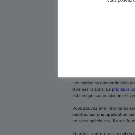
Vous pouvez c
remb
s’ap
des 
Comment savoir s
Les médecins conventionnés en 
diverses raisons. Le
prix de la 
estime que son emplacement géo
Vous pouvez être informé du se
ameli ou sur une application c
un autre spécialiste, il vous f
En effet, tout professionnel de 