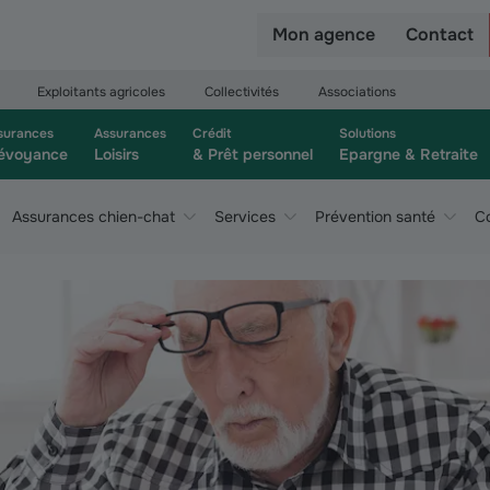
r
Mon agence
Contact
Exploitants agricoles
Collectivités
Associations
surances
Assurances
Crédit
Solutions
évoyance
Loisirs
& Prêt personnel
Epargne & Retraite
Assurances chien-chat
Services
Prévention santé
Co