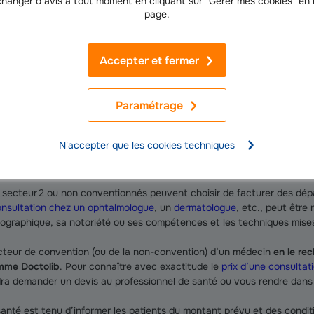
hanger d’avis à tout moment en cliquant sur "Gérer mes cookies" en
oursée par la Sécurité sociale est appelée "ticket modérateur". Ce dern
page.
plique, est remboursé par la
mutuelle santé
(ou complémentaire santé)
contrats responsables.
Accepter et fermer
Paramétrage
N'accepter que les cookies techniques
i un médecin applique des dépassement
secteur 2 ou non conventionnés peuvent choisir de facturer des dé
consultation chez un ophtalmologue
, un
dermatologue
, etc., peut être 
graphique, sa notoriété ou ses compétences et les techniques mises 
cteur de convention (ou de la non-convention) d’un médecin
en le re
omme Doctolib
. Pour connaître avec exactitude le
prix d’une consultat
audra demander un devis au professionnel de santé ou vous rendre dans
santé est tenu d’informer les patients du montant prévu et des condit