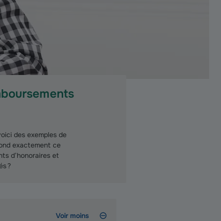
emboursements
voici des exemples de
spond exactement ce
ts d’honoraires et
és ?
Voir moins