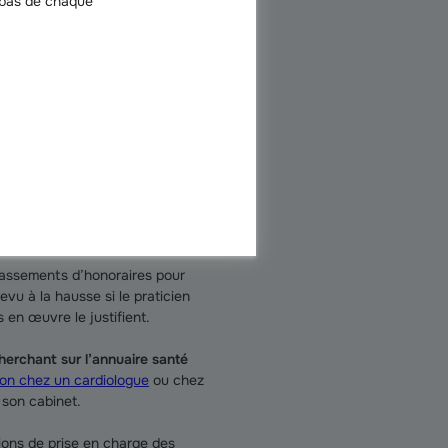
 bas de chaque
ier, lorsqu’il
 dans le cadre
s d’honoraires ?
passements d’honoraires pour
revu à la hausse si le praticien
en œuvre le justifient.
cherchant sur l’annuaire santé
ion chez un cardiologue
ou chez
 son cabinet.
ions de prise en charge des