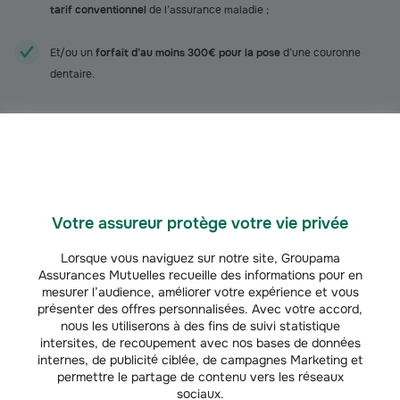
tarif conventionnel
de l’assurance maladie ;
Et/ou un
forfait d’au moins 300€ pour la pose
d’une couronne
dentaire.
Souscrire une mutuelle avec un niveau de protection élevé vous
permettra, en outre, de profiter de remboursements maximaux pour vos
autres soins dentaires (et éventuellement ceux des membres de votre
famille). Cela peut notamment être intéressant pour le
remboursement de
l'orthodontie
.
Votre assureur protège votre vie privée
À savoir
Lorsque vous naviguez sur notre site, Groupama
Le prix d’une couronne dentaire est remboursé par la
Assurances Mutuelles recueille des informations pour en
complémentaire santé solidaire (CSS, ex-CMU-C),
mesurer l’audience, améliorer votre expérience et vous
dans la limite de tarifs fixés par arrêté pour certaines
présenter des offres personnalisées. Avec votre accord,
prothèses (correspondant à celles du panier 100 %
nous les utiliserons à des fins de suivi statistique
Santé). Si vous disposez de la CSS et prévoyez la
intersites, de recoupement avec nos bases de données
pose d’une couronne céramique zircone sur une
internes, de publicité ciblée, de campagnes Marketing et
molaire ou encore d’une couronne sur un implant,
permettre le partage de contenu vers les réseaux
vous devrez régler l’opération de votre poche.
sociaux.