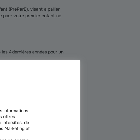
nt (PreParE), visant à pallier
e pour votre premier enfant né
s les 4 dernières années pour un
 et à signer. Du 1er avril 2026
s informations
s offres
 intersites, de
s Marketing et