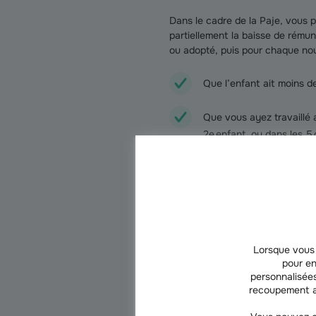
Dans le cadre de la Paje, vous p
partiellement la baisse de rému
ou adopté, puis pour chaque nouv
Que l’enfant ait moins de
Que vous ayez travaillé 
2e enfant, ou dans les 5 
La demande de PreParE s’effectue
au 31 mars 2027, les montants m
459,69€ pour un arrêt tot
Lorsque vous 
297,17€ pour un travail 
pour en
personnalisées
171,42€ pour un travail 
recoupement a