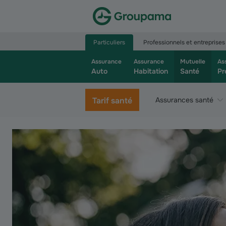
Aller à la page d’accueil du site Groupama.f
Particuliers
Professionnels et entreprises
Assurance
Assurance
Mutuelle
As
Auto
Habitation
Santé
Pr
Tarif santé
Assurances santé