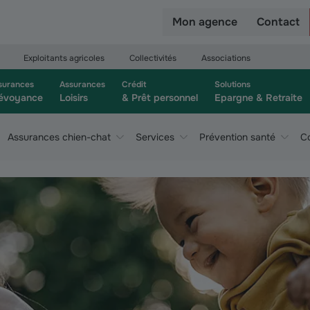
r
Mon agence
Contact
Exploitants agricoles
Collectivités
Associations
surances
Assurances
Crédit
Solutions
évoyance
Loisirs
& Prêt personnel
Epargne & Retraite
Assurances chien-chat
Services
Prévention santé
Co