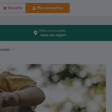
Sinistre
Me connecter
Offres et actualités
dans ma région
nseils