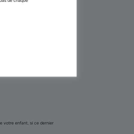
 bas de chaque
ouple, parent isolé, enfant
arents peut bénéficier de la
t né, chacun des parents peut
e complément
e votre enfant, si ce dernier