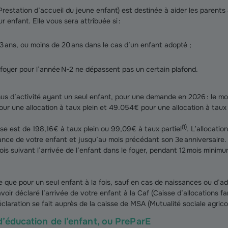
Prestation d’accueil du jeune enfant) est destinée à aider les parents à 
ur enfant. Elle vous sera attribuée si :
3 ans, ou moins de 20 ans dans le cas d’un enfant adopté ;
foyer pour l’année N-2 ne dépassent pas un certain plafond.
us d’activité ayant un seul enfant, pour une demande en 2026 : le m
ur une allocation à taux plein et 49.054€ pour une allocation à taux 
(
1
)
se est de 198,16€ à taux plein ou 99,09€ à taux partiel
. L’allocati
sance de votre enfant et jusqu’au mois précédant son 3e anniversaire
mois suivant l’arrivée de l’enfant dans le foyer, pendant 12 mois minimu
e que pour un seul enfant à la fois, sauf en cas de naissances ou d’ad
ir déclaré l’arrivée de votre enfant à la Caf (Caisse d’allocations fa
déclaration se fait auprès de la caisse de MSA (Mutualité sociale agrico
d’éducation de l’enfant, ou PreParE