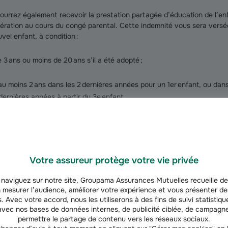
ourrez également recevoir la prestation partagée d’éducation de l’enfa
nération au cours du congé parental. Cette indemnité vous sera versé
el enfant, à condition :
 3 ans ou moins de 20 ans s’il a été adopté ;
au moins 2 ans dans les 2 dernières années pour un 1er enfant, ou dan
dernières années à partir du 3e enfant.
 auprès de la Caf ou de la MSA, par le biais d’un formulaire à remplir
(
1
)
ensuels de l’aide
sont les suivants :
al d’activité ;
Votre assureur protège votre vie privée
naviguez sur notre site, Groupama Assurances Mutuelles recueille de
à temps partiel à raison de 50% ou moins ;
 mesurer l’audience, améliorer votre expérience et vous présenter de
. Avec votre accord, nous les utiliserons à des fins de suivi statistique
à temps partiel à raison de 50 à 80%.
vec nos bases de données internes, de publicité ciblée, de campagne
permettre le partage de contenu vers les réseaux sociaux.