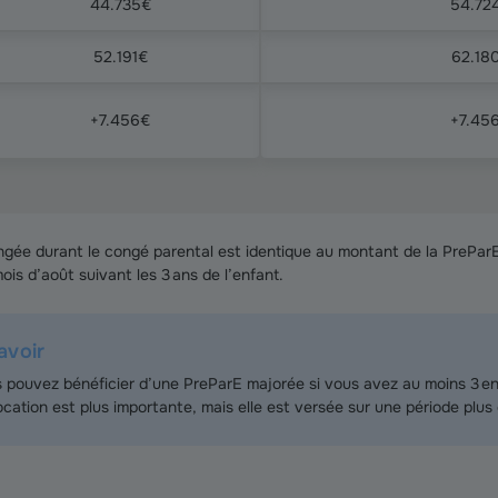
44.735€
54.72
52.191€
62.18
+7.456€
+7.45
ngée durant le congé parental est identique au montant de la PrePar
is d’août suivant les 3 ans de l’enfant.
avoir
 pouvez bénéficier d’une PreParE majorée si vous avez au moins 3 en
location est plus importante, mais elle est versée sur une période plus