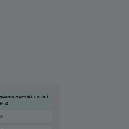
revenus d'activité > ou = à
N-2)
8€