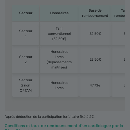
Base de
Taux 
Secteur
Honoraires
remboursement
rembour
Prix et remboursements selon le secteur du cardiologu
Tarif
Secteur
conventionnel
52,50€
30
1
(52,50€)
Honoraires
Secteur
libres
52,50€
30
2
(dépassements
maîtrisés)
Secteur
Honoraires
2 non
47,73€
30
libres
OPTAM
*après déduction de la participation forfaitaire fixé à 2€.
Conditions et taux de remboursement d’un cardiologue par la