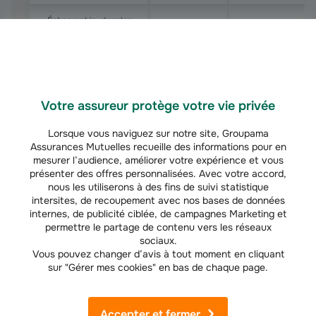
Échographie-doppler
du cœur et des
vaisseaux
96,25€
70%
intrathoraciques
(code DZQM006)
Échographie
Votre assureur protège votre vie privée
transœsophagienne
(échographie-
Lorsque vous naviguez sur notre site, Groupama
doppler du cœur et
Assurances Mutuelles recueille des informations pour en
146,35€
70%
des vaisseaux
mesurer l’audience, améliorer votre expérience et vous
intrathoraciques, par
présenter des offres personnalisées. Avec votre accord,
voie œsophagienne,
nous les utiliserons à des fins de suivi statistique
code DZQJ001)
intersites, de recoupement avec nos bases de données
internes, de publicité ciblée, de campagnes Marketing et
Radiographie
permettre le partage de contenu vers les réseaux
standard du thorax
21,28€
70%
sociaux.
(code ZBQK002)
Vous pouvez changer d’avis à tout moment en cliquant
sur "Gérer mes cookies" en bas de chaque page.
Radiographie
dynamique du thorax
(examen radiologique
Accepter et fermer