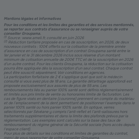
Mentions légales et informatives
Pour les conditions et les limites des garanties et des services mentionnés,
se reporter aux contrats d’assurance ou se renseigner auprès de votre
conseiller Groupama.
(
1
)
Source : www.ameli.fr, consulté en juin 2026
(
2
)
Réduction tarifaire proposée en cas de souscription, en 2026, de deux
nouveaux contrats : 100€ offerts sur la cotisation de la première année
d’assurance en cas de souscription d'un contrat Groupama santé entre le
1er janvier et le 31 décembre 2026 inclus sous réserve d'un montant
minimum de cotisation annuelle de 200€ TTC et de la souscription en 2026
d’un autre contrat. Pour les clients Groupama, la réduction sur la cotisation
pourra être appliquée dès la souscription d'un seul contrat. Chaque contrat
peut être souscrit séparément. Voir conditions en agences.
La participation forfaitaire de 2 € s’applique quel que soit le médecin
consulté si vous avez plus de 18 ans. La garantie détartrage approfondi est
proposée exclusivement aux assurés de plus de 55 ans. Les
remboursements liés au panier 100% santé sont définis réglementairement
et limités aux prix limite de vente ou honoraires limite de facturation. Les
cas de figure visés en dentaire (couronne) prennent en compte du matériau
et de l’emplacement de la dent permettant de positionner l’exemple dans le
panier 100% santé ou hors panier 100% santé. En optique, verres
sélectionnés par Sévéane y compris l’anti-reflet et l’anti-salissures hors
traitements supplémentaires et dans la limite des plafonds prévus par la
réglementation. Les exemples sont calculés sur la base des taux de
remboursement du régime général de la Sécurité sociale (hors accès depuis
l'espace client).
Pour plus de détails sur les conditions et limites de garanties du contrat,
merci de vous rapprocher de votre conseiller Groupama.