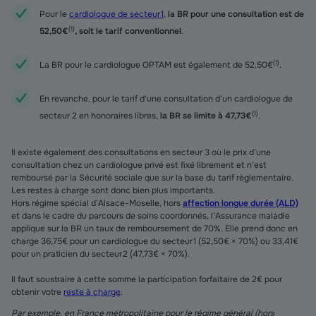
Pour le
cardiologue de secteur 1
,
la BR pour une consultation est de
(
1
)
52,50€
, soit le tarif conventionnel
.
(
1
)
La BR pour le cardiologue OPTAM est également de 52,50€
.
En revanche, pour le tarif d'une consultation d'un cardiologue de
(
1
)
secteur 2 en honoraires libres,
la BR se limite à 47,73€
.
Il existe également des consultations en secteur 3 où le prix d’une
consultation chez un cardiologue privé est fixé librement et n’est
remboursé par la Sécurité sociale que sur la base du tarif règlementaire.
Les restes à charge sont donc bien plus importants.
Hors régime spécial d’Alsace-Moselle, hors
affection longue durée (ALD)
et dans le cadre du parcours de soins coordonnés, l’Assurance maladie
applique sur la BR un taux de remboursement de 70%. Elle prend donc en
charge 36,75€ pour un cardiologue du secteur 1 (52,50€ × 70%) ou 33,41€
pour un praticien du secteur 2 (47,73€ × 70%).
Il faut soustraire à cette somme la participation forfaitaire de 2€ pour
obtenir votre
reste à charge
.
Par exemple, en France métropolitaine pour le régime général (hors