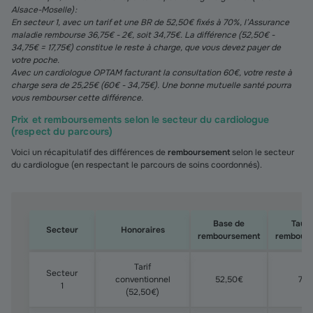
Alsace-Moselle) :
En secteur 1, avec un tarif et une BR de 52,50€ fixés à 70%, l’Assurance
maladie rembourse 36,75€ - 2€, soit 34,75€. La différence (52,50€ -
34,75€ = 17,75€) constitue le reste à charge, que vous devez payer de
votre poche.
Avec un cardiologue OPTAM facturant la consultation 60€, votre reste à
charge sera de 25,25€ (60€ - 34,75€). Une bonne mutuelle santé pourra
vous rembourser cette différence.
Prix et remboursements selon le secteur du cardiologue
(respect du parcours)
Voici un récapitulatif des différences de
remboursement
selon le secteur
du cardiologue (en respectant le parcours de soins coordonnés).
Base de
Taux 
Secteur
Honoraires
remboursement
rembour
Prix et remboursements selon le secteur du cardiologu
Tarif
Secteur
conventionnel
52,50€
70
1
(52,50€)