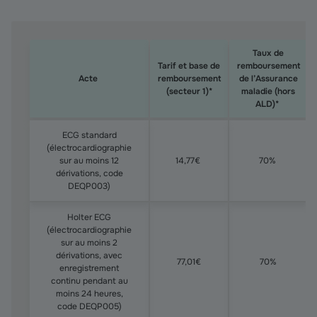
Taux de
Tarif et base de
remboursement
Acte
remboursement
de l’Assurance
(secteur 1)*
maladie (hors
ALD)*
Quels sont les tarifs et remboursements des principau
ECG standard
(électrocardiographie
sur au moins 12
14,77€
70%
dérivations, code
DEQP003)
Holter ECG
(électrocardiographie
sur au moins 2
dérivations, avec
77,01€
70%
enregistrement
continu pendant au
moins 24 heures,
code DEQP005)