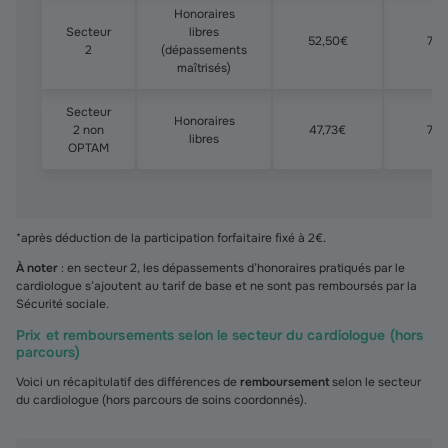
Honoraires
Secteur
libres
52,50€
70
2
(dépassements
maîtrisés)
Secteur
Honoraires
2 non
47,73€
70
libres
OPTAM
*après déduction de la participation forfaitaire fixé à 2€.
À noter
: en secteur 2, les dépassements d’honoraires pratiqués par le
cardiologue s’ajoutent au tarif de base et ne sont pas remboursés par la
Sécurité sociale.
Prix et remboursements selon le secteur du cardiologue (hors
parcours)
Voici un récapitulatif des différences de
remboursement
selon le secteur
du cardiologue (hors parcours de soins coordonnés).