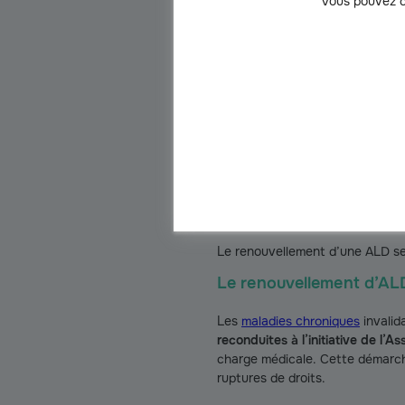
Vous pouvez c
La prolongation de la
prise en c
traitant. Ce dernier peut égale
Comment utiliser votre attestat
vous rendre à une convocation m
Le suivi post-ALD est généralem
renouvelée tant que votre état d
Le renouvellemen
Le renouvellement d’une ALD se f
Le renouvellement d’AL
Les
maladies chroniques
invalid
reconduites à l’initiative de l’A
charge médicale. Cette démarche
ruptures de droits.