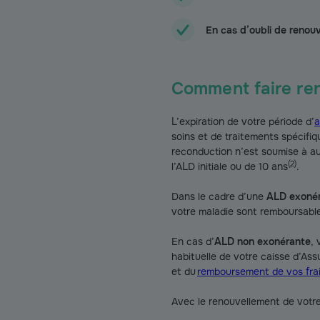
En cas d’oubli de renou
Comment faire ren
L’expiration de votre période d’
a
soins et de traitements spécifi
reconduction n’est soumise à auc
(
2
)
l’ALD initiale ou de 10 ans
.
Dans le cadre d’une
ALD exoné
votre maladie sont remboursable
En cas d’
ALD non exonérante
,
habituelle de votre caisse d’As
et du
remboursement de vos frai
Avec le renouvellement de votr