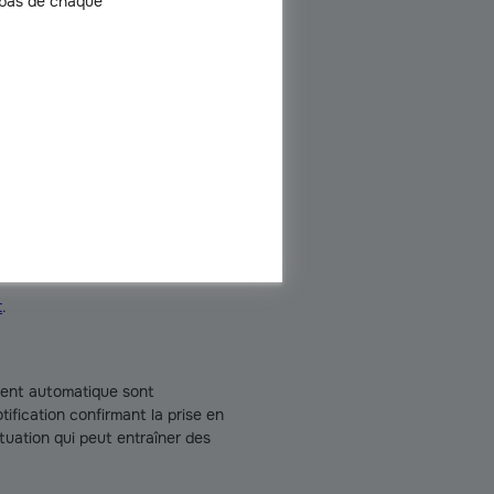
 bas de chaque
 concertation avec le médecin
ropre initiative.
ans le cadre d’un contrôle ou de
maladie obligatoire.
ivi post-ALD peut être
ande
t
.
ement automatique sont
tification confirmant la prise en
tuation qui peut entraîner des