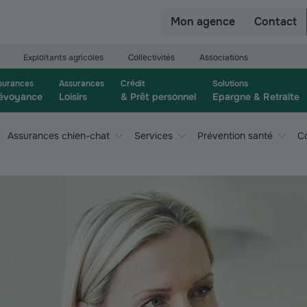
r
Mon agence
Contact
Exploitants agricoles
Collectivités
Associations
surances
Assurances
Crédit
Solutions
évoyance
Loisirs
& Prêt personnel
Epargne & Retraite
Assurances chien-chat
Services
Prévention santé
Co