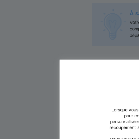
À s
Votr
comp
dépa
Quelle prolongatio
Comment se passe le renouvelle
Lorsque vous 
stabilise à la fin du protocole d
pour en
personnalisées
La
mise en place d’un suivi pos
recoupement a
nécessaires
(biologie ou imageri
protocole de soins, pour les AL