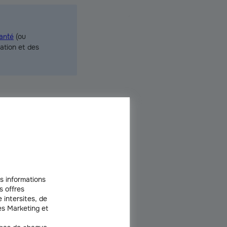
anté
(ou
ation et des
maladie de longue durée se
s informations
ncore être utiles.
s offres
 intersites, de
es examens de contrôle
s Marketing et
les actes en lien avec le