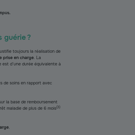
ompus.
 guérie ?
stifie toujours la réalisation de
e prise en charge
. La
le est d’une durée équivalente à
ais de soins en rapport avec
e sur la base de remboursement
(
3
)
rêt maladie de plus de 6 mois
harge
.