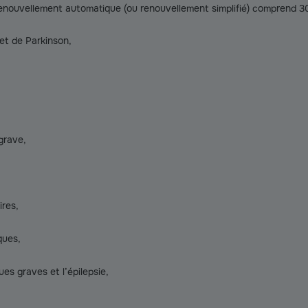
renouvellement automatique (ou renouvellement simplifié) comprend 3
 et de Parkinson,
grave,
ires,
ques,
ues graves et l’épilepsie,