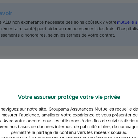
avoir
e ALD non exonérante nécessite des soins coûteux ? Votre
mutuelle s
lémentaire santé) peut aider au remboursement des frais d’hospitalis
ssements d’honoraires, selon les termes de votre contrat.
n de l’ALD si la maladie est guérie ?
Votre assureur protège votre vie privée
ment d’une prise en charge en ALD en cas de guérison ? Lorsqu’une 
naviguez sur notre site, Groupama Assurances Mutuelles recueille de
e soins et qu’elle n’exige plus de traitement actif, des suivis peuvent e
 mesurer l’audience, améliorer votre expérience et vous présenter de
. Avec votre accord, nous les utiliserons à des fins de suivi statistique
t-ALD permet d’assurer la continuité des soins avec la réalisation d
vec nos bases de données internes, de publicité ciblée, de campagne
e). Le maintien de l’exonération du ticket modérateur est assuré pour 
permettre le partage de contenu vers les réseaux sociaux.
D exonérantes.