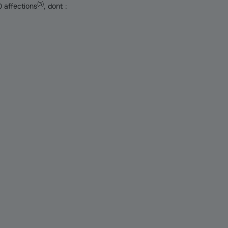
(
3
)
0 affections
, dont :