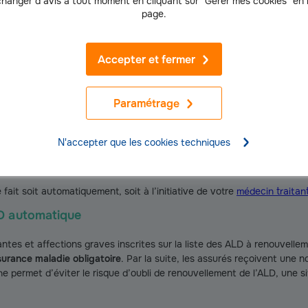
hanger d’avis à tout moment en cliquant sur "Gérer mes cookies" en
page.
harge de l’ALD
est accordée par l’Assurance maladie obligatoire après
ment faire une demande de reconduction de votre période d’ALD de sa p
Accepter et fermer
ion de suivi post-ALD ? Si vous avez besoin de réaliser des examens d
édicale, vous devez présenter l’attestation délivrée par l’Assurance 
Paramétrage
(
3
)
ent accordé pour une durée initiale de 5 ans
. La notification de su
e santé l’exige.
N'accepter que les cookies techniques
t d’une ALD : automatique ou à la dem
ait soit automatiquement, soit à l’initiative de votre
médecin traitan
D automatique
antes et affections graves inscrites sur la liste des ALD à renouvell
ssurance maladie obligatoire
. Par la suite, les assurés reçoivent une no
 permet d’éviter le risque d’oubli de renouvellement de l’ALD, une si