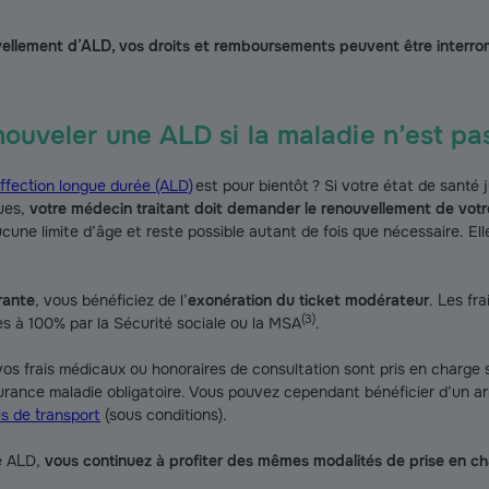
vellement d’ALD, vos droits et remboursements peuvent être interr
ouveler une ALD si la maladie n’est pas
ffection longue durée (ALD)
est pour bientôt ? Si votre état de santé ju
ques,
votre médecin traitant doit demander le renouvellement de votr
une limite d’âge et reste possible autant de fois que nécessaire. El
rante
, vous bénéficiez de l’
exonération du ticket modérateur
. Les fr
(
3
)
s à 100% par la Sécurité sociale ou la MSA
.
 vos frais médicaux ou honoraires de consultation sont pris en charg
surance maladie obligatoire. Vous pouvez cependant bénéficier d’un ar
s de transport
(sous conditions).
e ALD,
vous continuez à profiter des mêmes modalités de prise en c