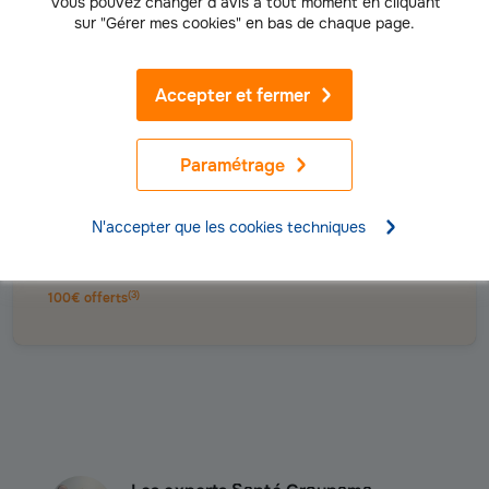
Vous pouvez changer d’avis à tout moment en cliquant
sur "Gérer mes cookies" en bas de chaque page.
Accepter et fermer
Simulez votre tarif
Paramétrage
assurance mutuelle
santé gratuitement
Tarif santé
N'accepter que les cookies techniques
en 3 minutes
(
3
)
100€ offerts