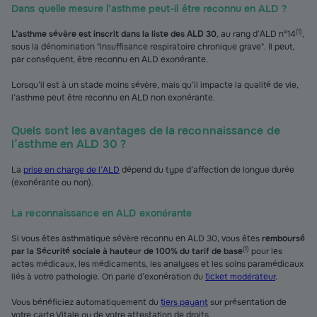
Dans quelle mesure l’asthme peut-il être reconnu en ALD ?
(
1
)
L’asthme sévère est inscrit dans la liste des ALD 30
, au rang d’ALD n°14
,
sous la dénomination "insuffisance respiratoire chronique grave". Il peut,
par conséquent, être reconnu en ALD exonérante.
Lorsqu’il est à un stade moins sévère, mais qu’il impacte la qualité de vie,
l’asthme peut être reconnu en ALD non exonérante.
Quels sont les avantages de la reconnaissance de
l’asthme en ALD 30 ?
La
prise en charge de l’ALD
dépend du type d’affection de longue durée
(exonérante ou non).
La reconnaissance en ALD exonérante
Si vous êtes asthmatique sévère reconnu en ALD 30, vous êtes
remboursé
(
1
)
par la Sécurité sociale à hauteur de 100% du tarif de base
pour les
actes médicaux, les médicaments, les analyses et les soins paramédicaux
liés à votre pathologie. On parle d’exonération du
ticket modérateur
.
Vous bénéficiez automatiquement du
tiers payant
sur présentation de
votre carte Vitale ou de votre attestation de droits.