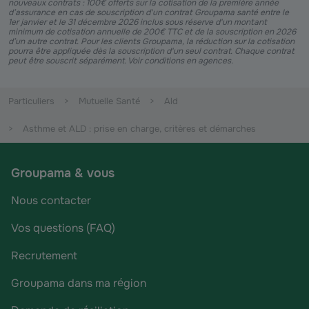
nouveaux contrats : 100€ offerts sur la cotisation de la première année
d’assurance en cas de souscription d'un contrat Groupama santé entre le
1er janvier et le 31 décembre 2026 inclus sous réserve d'un montant
minimum de cotisation annuelle de 200€ TTC et de la souscription en 2026
d’un autre contrat. Pour les clients Groupama, la réduction sur la cotisation
pourra être appliquée dès la souscription d'un seul contrat. Chaque contrat
peut être souscrit séparément. Voir conditions en agences.
Particuliers
Mutuelle Santé
Ald
Asthme et ALD : prise en charge, critères et démarches
Groupama & vous
Nous contacter
Vos questions (FAQ)
Recrutement
Groupama dans ma région