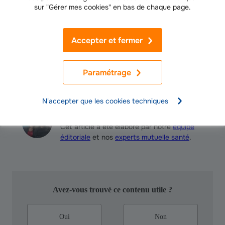
sur "Gérer mes cookies" en bas de chaque page.
en 3 minutes
(
1
)
100€ offerts
Accepter et fermer
Paramétrage
N'accepter que les cookies techniques
Les experts Santé Groupama
Cet article a été élaboré par notre
équipe
éditoriale
et nos
experts mutuelle santé
.
Avez-vous trouvé ce contenu utile ?
Oui
Non