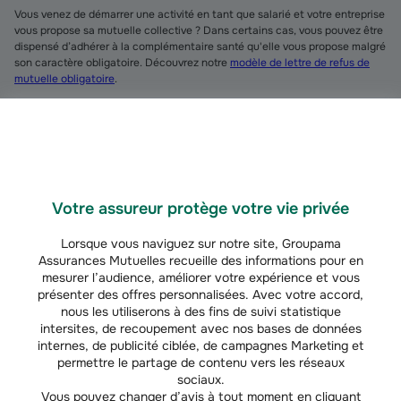
Vous venez de démarrer une activité en tant que salarié et votre entreprise
vous propose sa mutuelle collective ? Dans certains cas, vous pouvez être
dispensé d’adhérer à la complémentaire santé qu'elle vous propose malgré
son caractère obligatoire. Découvrez notre
modèle de lettre de refus de
mutuelle obligatoire
.
À savoir
Vous êtes
dirigeant salarié ? Vous pouvez bénéficier
des avantages de la complémentaire santé
obligatoire au même titre que vos employés.
Votre assureur protège votre vie privée
Lorsque vous naviguez sur notre site, Groupama
Assurances Mutuelles recueille des informations pour en
mesurer l’audience, améliorer votre expérience et vous
présenter des offres personnalisées. Avec votre accord,
nous les utiliserons à des fins de suivi statistique
intersites, de recoupement avec nos bases de données
Simulez votre tarif
internes, de publicité ciblée, de campagnes Marketing et
assurance mutuelle
permettre le partage de contenu vers les réseaux
sociaux.
santé gratuitement
Tarif santé
Vous pouvez changer d’avis à tout moment en cliquant