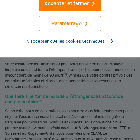
Vous êtes fonctionnaire en mission à l’étranger
Accepter et fermer
En tant que fonctionnaire en mission à l’étranger, vous restez couvert par
l’Assurance maladie obligatoire française et votre assurance mutuelle
(
2
)
santé française
.
Paramétrage
FAQ – Questions fréquentes sur l’assurance santé lors
d’un voyage à l’étranger
N'accepter que les cookies techniques
Ma mutuelle santé me couvre-t-elle automatiquement à
l’étranger ?
Votre assurance mutuelle santé peut vous couvrir en cas de maladie
inopinée ou d’accident à l’étranger si vous partez pour des vacances ou un
(
2
)
séjour court, de moins de 90 jours
. Vérifiez que votre contrat prévoit des
garanties médicales et d’assistance accessibles aux personnes en
déplacement touristique.
Que faire si je tombe malade à l’étranger sans assurance
complémentaire ?
Selon votre pays de destination, vous pourrez vous faire rembourser par le
régime d’assurance maladie local ou l’Assurance maladie obligatoire
française pour vos soins imprévus et urgents, sous conditions. Vous
pourrez avoir à avancer les frais médicaux à l’étranger, sauf dans l’EEE, en
Suisse et au Royaume-Uni si vous possédez une CEAM. Le
remboursement sera limité aux tarifs locaux ou aux tarifs de base français.