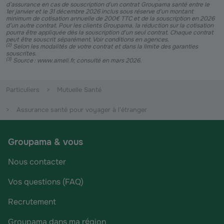
d’assurance en cas de souscription d'un contrat Groupama santé entre le
1er janvier et le 31 décembre 2026 inclus sous réserve d'un montant
minimum de cotisation annuelle de 200€ TTC et de la souscription en 2026
d’un autre contrat. Pour les clients Groupama, la réduction sur la cotisation
pourra être appliquée dès la souscription d'un seul contrat. Chaque contrat
peut être souscrit séparément. Voir conditions en agences.
(
2
)
Selon les modalités de votre contrat et dans la limite des garanties
souscrites.
(
3
)
Source : www.ameli.fr, consulté en mars 2026.
Particuliers
Mutuelle Santé
Assurance santé pour voyager à l’étranger
Groupama & vous
Nous contacter
Vos questions (FAQ)
Recrutement
Groupama dans ma région