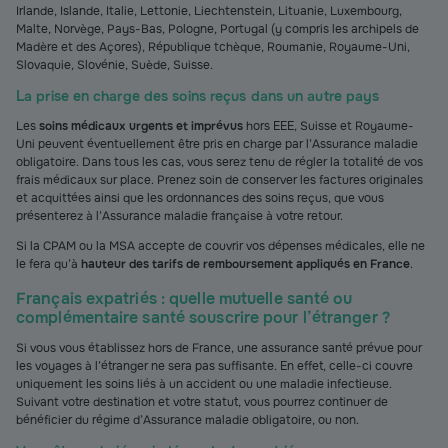
Irlande, Islande, Italie, Lettonie, Liechtenstein, Lituanie, Luxembourg,
Malte, Norvège, Pays-Bas, Pologne, Portugal (y compris les archipels de
Madère et des Açores), République tchèque, Roumanie, Royaume-Uni,
Slovaquie, Slovénie, Suède, Suisse.
La prise en charge des soins reçus dans un autre pays
Les
soins médicaux urgents et imprévus
hors EEE, Suisse et Royaume-
Uni peuvent éventuellement être pris en charge par l’Assurance maladie
obligatoire. Dans tous les cas, vous serez tenu de régler la totalité de vos
frais médicaux sur place. Prenez soin de conserver les factures originales
et acquittées ainsi que les ordonnances des soins reçus, que vous
présenterez à l’Assurance maladie française à votre retour.
Si la CPAM ou la MSA accepte de couvrir vos dépenses médicales, elle ne
le fera qu’à
hauteur des tarifs de remboursement appliqués en France
.
Français expatriés : quelle mutuelle santé ou
complémentaire santé souscrire pour l’étranger ?
Si vous vous établissez hors de France, une assurance santé prévue pour
les voyages à l’étranger ne sera pas suffisante. En effet, celle-ci couvre
uniquement les soins liés à un accident ou une maladie infectieuse.
Suivant votre destination et votre statut, vous pourrez continuer de
bénéficier du régime d’Assurance maladie obligatoire, ou non.