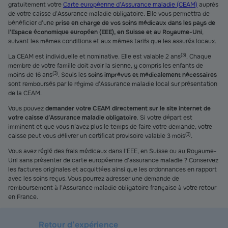
gratuitement votre
Carte européenne d’Assurance maladie (CEAM)
auprès
de votre caisse d’Assurance maladie obligatoire. Elle vous permettra de
bénéficier d’une
prise en charge de vos soins médicaux dans les pays de
l’Espace économique européen (EEE), en Suisse et au Royaume-Uni
,
suivant les mêmes conditions et aux mêmes tarifs que les assurés locaux.
(
3
)
La CEAM est individuelle et nominative. Elle est valable 2 ans
. Chaque
membre de votre famille doit avoir la sienne, y compris les enfants de
(
3
)
moins de 16 ans
. Seuls les
soins imprévus et médicalement nécessaires
sont remboursés par le régime d’Assurance maladie local sur présentation
de la CEAM.
Vous pouvez
demander votre CEAM directement sur le site internet de
votre caisse d’Assurance maladie obligatoire
. Si votre départ est
imminent et que vous n’avez plus le temps de faire votre demande, votre
(
3
)
caisse peut vous délivrer un certificat provisoire valable 3 mois
.
Vous avez réglé des frais médicaux dans l’EEE, en Suisse ou au Royaume-
Uni sans présenter de carte européenne d’assurance maladie ? Conservez
les factures originales et acquittées ainsi que les ordonnances en rapport
avec les soins reçus. Vous pourrez adresser une demande de
remboursement à l’Assurance maladie obligatoire française à votre retour
en France.
Retour d’expérience