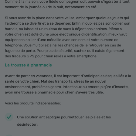
Comme à la maison, votre fidèle compagnon doit pouvoir s’hydrater à tout
moment de la journée ou de la nuit, notamment en été.
Si vous avez de la place dans votre valise, embarquez quelques jouets qui
l’aideront à se divertir et à se dépenser. Enfin, n’oubliez pas son collier, son
harnais, sa laisse et un rouleau de sacs à déjections canines. Même si
votre chien est doté d’une puce électronique d’identification, mieux vaut
équiper son collier d’une médaille avec son nom et votre numéro de
téléphone. Vous multipliez ainsi les chances de le retrouver en cas de
fugue ou de perte. Pour plus de sécurité, sachez qu’il existe également
des traceurs GPS pour chien reliés à votre smartphone.
La trousse à pharmacie
Avant de partir en vacances, il est important d’anticiper les risques liés à la
santé de votre chien. Mal des transports, stress lié au nouvel
environnement, problèmes gastro-intestinaux ou encore piqûre d’insecte,
avoir une trousse à pharmacie pour chien s’avère très utile.
Voici les produits indispensables :
Une solution antiseptique pour nettoyer les plaies et les
désinfecter ;