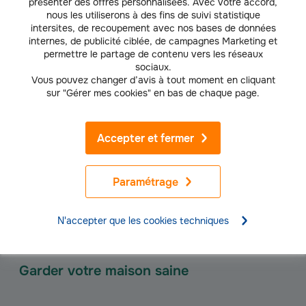
Débranchez un maximum d’appareils électriques
: cafetière,
présenter des offres personnalisées. Avec votre accord,
nous les utiliserons à des fins de suivi statistique
machine à laver, fer à lisser, télévision… En plus d’éviter un
intersites, de recoupement avec nos bases de données
sinistre, vous faites des économies d’énergie ;
internes, de publicité ciblée, de campagnes Marketing et
permettre le partage de contenu vers les réseaux
sociaux.
Rangez vos produits inflammables (bombes à aérosol, produits
Vous pouvez changer d’avis à tout moment en cliquant
de nettoyage, colle, alcool, etc.) loin de toute source de
sur "Gérer mes cookies" en bas de chaque page.
chaleur ;
Accepter et fermer
Installez des
détecteurs de fumée
connectés.
Paramétrage
Si vous avez un animal de compagnie et que vous comptez le laisser
seul pour quelques jours, assurez-vous que tous les objets qu’il est
susceptible d’abîmer se trouvent hors de sa portée. Éloignez tout ce
N'accepter que les cookies techniques
qui est dangereux pour lui : produits ménagers, aliments toxiques…
Garder votre maison saine