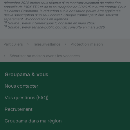
décembre 2026 inclus sous réserve d'un montant minimum de cotisation
annuelle de 100€ TTC et de la souscription en 2026 d’un autre contrat. Pour
les clients Groupama, la réduction sur la cotisation pourra être appliquée
dès la souscription d'un seul contrat. Chaque contrat peut être souscrit
séparément. Voir conditions en agences.
(
2
)
Source : www.interieur.gouv.fr, consulté en mars 2026
(
3
)
Source : www.service-public.gouv.fr, consulté en mars 2026.
Particuliers
Télésurveillance
Protection maison
Sécuriser sa maison avant les vacances
Groupama & vous
Nous contacter
Vos questions (FAQ)
Recrutement
Groupama dans ma région