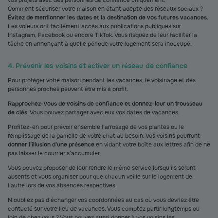
vos projets avec des personnes de confiance uniquement.
Comment sécuriser votre maison en étant adepte des réseaux sociaux ?
Évitez de mentionner les dates et la destination de vos futures vacances
.
Les voleurs ont facilement accès aux publications publiques sur
Instagram, Facebook ou encore TikTok. Vous risquez de leur faciliter la
tâche en annonçant à quelle période votre logement sera inoccupé.
4. Prévenir les voisins et activer un réseau de confiance
Pour protéger votre maison pendant les vacances, le voisinage et des
personnes proches peuvent être mis à profit.
Rapprochez-vous de voisins de confiance et donnez-leur un trousseau
de clés
. Vous pouvez partager avec eux vos dates de vacances.
Profitez-en pour prévoir ensemble l’arrosage de vos plantes ou le
remplissage de la gamelle de votre chat au besoin. Vos voisins pourront
donner l’illusion d’une présence
en vidant votre boîte aux lettres afin de ne
pas laisser le courrier s’accumuler.
Vous pouvez proposer de leur rendre le même service lorsqu’ils seront
absents et vous organiser pour que chacun veille sur le logement de
l’autre lors de vos absences respectives.
N’oubliez pas d’échanger vos coordonnées au cas où vous devriez être
contacté sur votre lieu de vacances. Vous comptez partir longtemps ou
loin de chez vous ? Vous pouvez aussi donner à vos voisins les